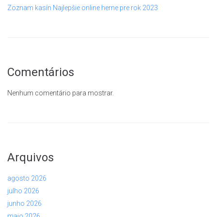
Zoznam kasín Najlepšie online herne pre rok 2023
Comentários
Nenhum comentário para mostrar.
Arquivos
agosto 2026
julho 2026
junho 2026
maio 2026