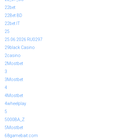
22bet
22Bet BD
22bet IT
25
25.06.2026 RU0297
29black Casino
2casino
2Mostbet
3
3Mostbet
4
4Mostbet
4wheelplay
5
5000BA_Z
5Mostbet
68gamebait.com