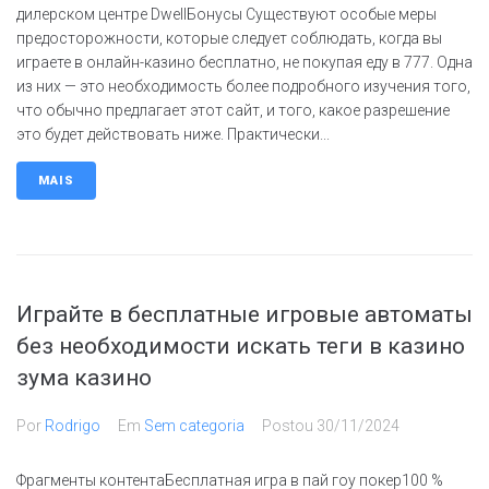
дилерском центре DwellБонусы Существуют особые меры
предосторожности, которые следует соблюдать, когда вы
играете в онлайн-казино бесплатно, не покупая еду в 777. Одна
из них — это необходимость более подробного изучения того,
что обычно предлагает этот сайт, и того, какое разрешение
это будет действовать ниже. Практически...
MAIS
Играйте в бесплатные игровые автоматы
без необходимости искать теги в казино
зума казино
Por
Rodrigo
Em
Sem categoria
Postou
30/11/2024
Фрагменты контентаБесплатная игра в пай гоу покер100 %