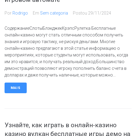
Por
Rodrigo
Em
Sem categoria
Postou
29/11/2024
СодержаниеСлотыБлэкджекКрэпсРулетка Бесплатные
онлайн-казино могут стать отличным способом получить
знания и игровую тактику, не рискуя деньгами. Многие
онлайн-казино предлагают в этой статье информацию о
мероприятиях, которые студенты могут использовать, когда
им это нравится, и получать реальный доход.Большинство
демонстраций позволяют игроку пополнить баланс счета в
долларах и даже получить наличные, которые можно...
MAIS
Узнайте, как играть в онлайн-казино
казино вулкан бесплатные игры демо на