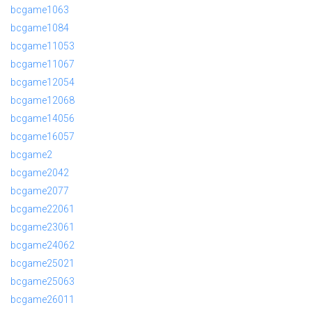
bcgame1063
bcgame1084
bcgame11053
bcgame11067
bcgame12054
bcgame12068
bcgame14056
bcgame16057
bcgame2
bcgame2042
bcgame2077
bcgame22061
bcgame23061
bcgame24062
bcgame25021
bcgame25063
bcgame26011