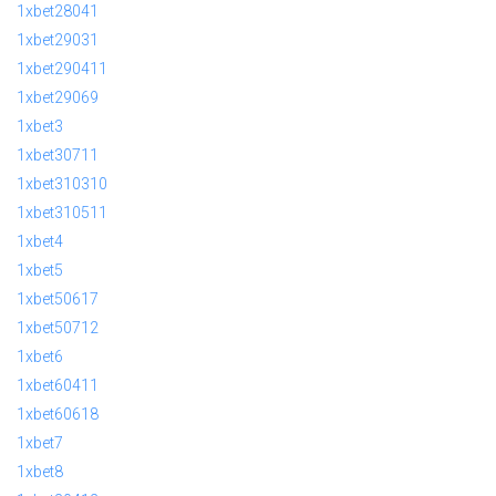
1xbet28041
1xbet29031
1xbet290411
1xbet29069
1xbet3
1xbet30711
1xbet310310
1xbet310511
1xbet4
1xbet5
1xbet50617
1xbet50712
1xbet6
1xbet60411
1xbet60618
1xbet7
1xbet8