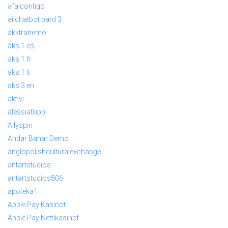
afalcontigo
ai chatbot bard 3
akktranemo
aks 1 es
aks 1 fr
aks 1 it
aks 3 en
aktivi
alessiafilippi
Allyspin
Andar Bahar Demo
anglopolishculturalexchange
antartstudios
antartstudios806
apoteka1
Apple Pay Kasinot
Apple Pay Nettikasinot