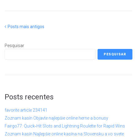
Navegação
Posts
Posts mais antigos
mais
por
antigos
Pesquisar
posts
PESQUISAR
Posts recentes
favorite article 234141
Zoznam kasín Objavte najlepšie online herne a bonusy
Fairgo77: Quick‑Hit Slots and Lightning Roulette for Rapid Wins
Zoznam kasín Najlepšie online kasína na Slovensku a vo svete