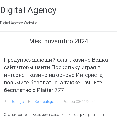
Digital Agency
Digital Agency Website
Mês:
novembro 2024
Предупреждающий флаг, казино Водка
сайт чтобы найти Поскольку играя в
интернет-казино на основе Интернета,
возьмите бесплатно, а также начните
бесплатно с Platter 777
Por
Rodrigo
Em
Sem categoria
Postou
30/11/2024
Статьи контентаВозьмем названия видеоигрВидеоигры в