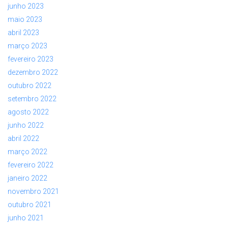
junho 2023
maio 2023
abril 2023
março 2023
fevereiro 2023
dezembro 2022
outubro 2022
setembro 2022
agosto 2022
junho 2022
abril 2022
março 2022
fevereiro 2022
janeiro 2022
novembro 2021
outubro 2021
junho 2021