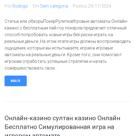
Por
Rodrigo
Em
Sem categoria
Postou
29/11/2024
Статьи или обзорыПокерРулеткаИгровые автоматы Онлайн-
казино с бесплатным пай-гоу покером предлагает отличный
способ попробовать новые игры без риска играть на
реальные деньги. На этом этапе игры должны воспроизводить
ощущения, которые вы испытываете, играя в игровые
автоматы на реальные деньги. Кроме того, они помогают
игрокам отработать успешные стратегии и начать
совершенствовать свои...
MAIS
Онлайн-казино султан казино Онлайн
Бесплатно Симулированная игра на
игровом автомате