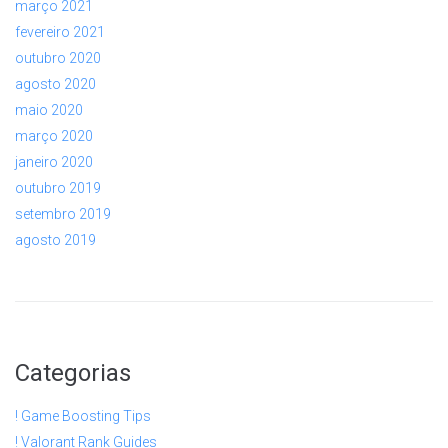
março 2021
fevereiro 2021
outubro 2020
agosto 2020
maio 2020
março 2020
janeiro 2020
outubro 2019
setembro 2019
agosto 2019
Categorias
! Game Boosting Tips
! Valorant Rank Guides