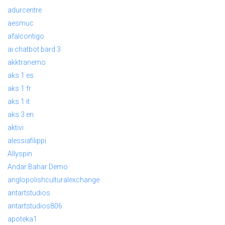
adurcentre
aesmuc
afalcontigo
ai chatbot bard 3
akktranemo
aks 1 es
aks 1 fr
aks 1 it
aks 3 en
aktivi
alessiafilippi
Allyspin
Andar Bahar Demo
anglopolishculturalexchange
antartstudios
antartstudios806
apoteka1