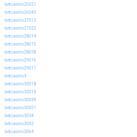
betcasino25021
betcasino26043
betcasino27013
betcasino27022
betcasino28014
betcasino28015
betcasino28038
betcasino29016
betcasino29017
betcasino3
betcasino30018
betcasino30019
betcasino30039
betcasino30051
betcasino3034
betcasino3042
betcasino3064