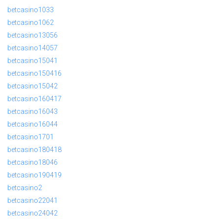
betcasino1033
betcasino1062
betcasino13056
betcasino14057
betcasino15041
betcasino150416
betcasino15042
betcasino160417
betcasino16043
betcasino16044
betcasino1701
betcasino180418
betcasino18046
betcasino190419
betcasino2
betcasino22041
betcasino24042