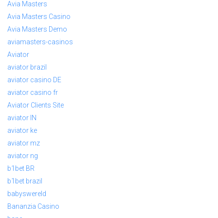
Avia Masters
Avia Masters Casino
Avia Masters Demo
aviamasters-casinos
Aviator
aviator brazil
aviator casino DE
aviator casino fr
Aviator Clients Site
aviator IN
aviator ke
aviator mz
aviator ng
b1bet BR
b1bet brazil
babyswereld
Bananzia Casino