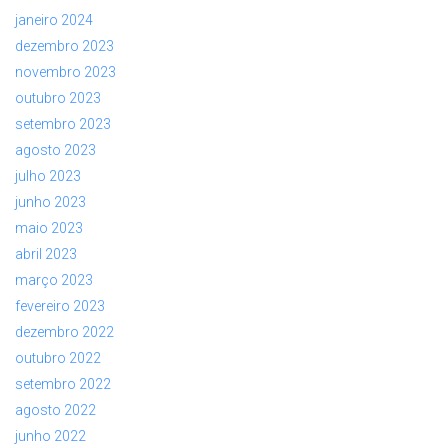
janeiro 2024
dezembro 2023
novembro 2023
outubro 2023
setembro 2023
agosto 2023
julho 2023
junho 2023
maio 2023
abril 2023
março 2023
fevereiro 2023
dezembro 2022
outubro 2022
setembro 2022
agosto 2022
junho 2022