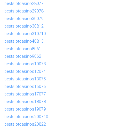
bestslotcasino28077
bestslotcasino29078
bestslotcasino30079
bestslotcasino30812
bestslotcasino310710
bestslotcasino40813
bestslotcasino8061
bestslotcasino9062
bestslotcasinos10073
bestslotcasinos12074
bestslotcasinos13075
bestslotcasinos15076
bestslotcasinos17077
bestslotcasinos18078
bestslotcasinos19079
bestslotcasinos200710
bestslotcasinos20822