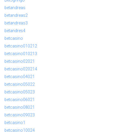
Bet5gringo
betandreas
betandreas2
betandreas3
betandres4
betcasino
betcasino010212
betcasino010213
betcasino02021
betcasino020214
betcasino04021
betcasino05022
betcasino05023
betcasino06021
betcasino08021
betcasino09023
betcasino1
betcasino10024