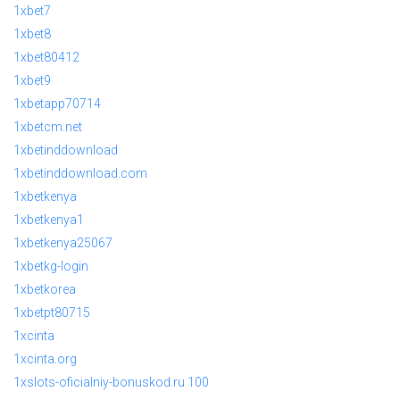
1xbet7
1xbet8
1xbet80412
1xbet9
1xbetapp70714
1xbetcm.net
1xbetinddownload
1xbetinddownload.com
1xbetkenya
1xbetkenya1
1xbetkenya25067
1xbetkg-login
1xbetkorea
1xbetpt80715
1xcinta
1xcinta.org
1xslots-oficialniy-bonuskod.ru 100