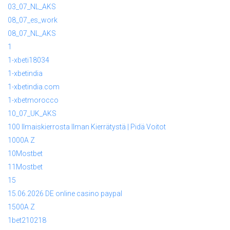
03_07_NL_AKS
08_07_es_work
08_07_NL_AKS
1
1-xbeti18034
1-xbetindia
1-xbetindia.com
1-xbetmorocco
10_07_UK_AKS
100 Ilmaiskierrosta Ilman Kierrätystä | Pidä Voitot
1000A Z
10Mostbet
11Mostbet
15
15.06.2026 DE online casino paypal
1500A Z
1bet210218