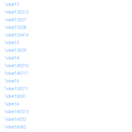
1xbet12
1xbet120212
1xbet12027
1xbet12028
1xbet120414
1xbet13
1xbet13029
1xbet14
1xbet140210
1xbet140717
1xbet15
1xbet150211
1xbet15031
1xbet16
1xbet160213
1xbet16032
1xbet16062