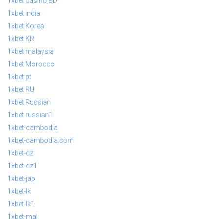
1xbet casino BD
1xbet india
1xbet Korea
1xbet KR
1xbet malaysia
1xbet Morocco
1xbet pt
1xbet RU
1xbet Russian
1xbet russian1
1xbet-cambodia
1xbet-cambodia.com
1xbet-dz
1xbet-dz1
1xbet-jap
1xbet-lk
1xbet-lk1
1xbet-mal