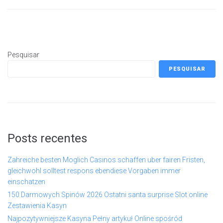
Pesquisar
PESQUISAR
Posts recentes
Zahreiche besten Moglich Casinos schaffen uber fairen Fristen,
gleichwohl solltest respons ebendiese Vorgaben immer
einschatzen
150 Darmowych Spinów 2026 Ostatni santa surprise Slot online
Zestawienia Kasyn
Najpozytywniejsze Kasyna Pełny artykuł Online spośród