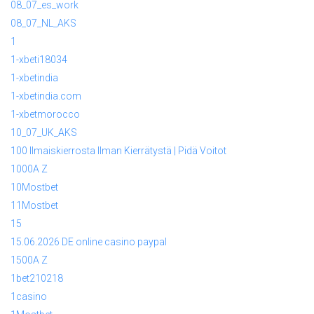
08_07_es_work
08_07_NL_AKS
1
1-xbeti18034
1-xbetindia
1-xbetindia.com
1-xbetmorocco
10_07_UK_AKS
100 Ilmaiskierrosta Ilman Kierrätystä | Pidä Voitot
1000A Z
10Mostbet
11Mostbet
15
15.06.2026 DE online casino paypal
1500A Z
1bet210218
1casino