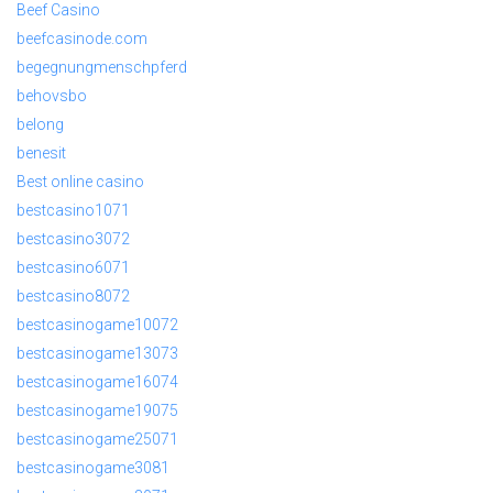
Beef Casino
beefcasinode.com
begegnungmenschpferd
behovsbo
belong
benesit
Best online casino
bestcasino1071
bestcasino3072
bestcasino6071
bestcasino8072
bestcasinogame10072
bestcasinogame13073
bestcasinogame16074
bestcasinogame19075
bestcasinogame25071
bestcasinogame3081