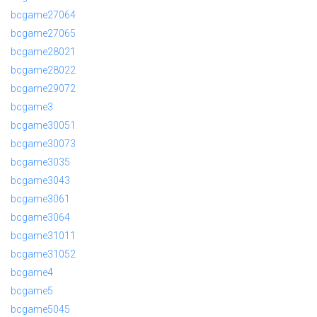
bcgame27064
bcgame27065
bcgame28021
bcgame28022
bcgame29072
bcgame3
bcgame30051
bcgame30073
bcgame3035
bcgame3043
bcgame3061
bcgame3064
bcgame31011
bcgame31052
bcgame4
bcgame5
bcgame5045