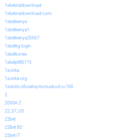
1xbetinddownload
1xbetinddownload.com
1xbetkenya
1xbetkenya1
1xbetkenya25067
1xbetkg-login
1xbetkorea
1xbetpt80715
1xcinta
1xcinta.org
1xslots-oficialniy-bonuskod.ru 100
2
2000A Z
22_07_US
22bet
22Bet BD
22bet IT