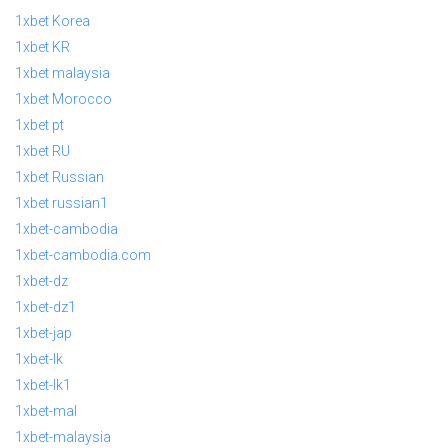
1xbet Korea
1xbet KR
1xbet malaysia
1xbet Morocco
1xbet pt
1xbet RU
1xbet Russian
1xbet russian1
1xbet-cambodia
1xbet-cambodia.com
1xbet-dz
1xbet-dz1
1xbet-jap
1xbet-lk
1xbet-lk1
1xbet-mal
1xbet-malaysia