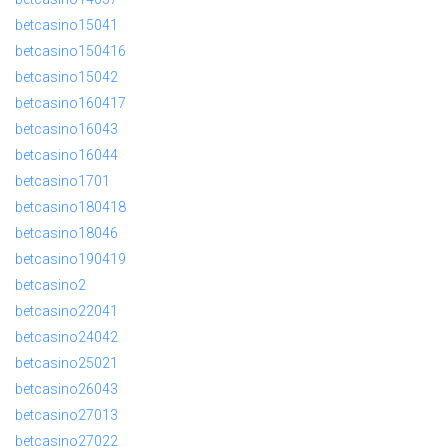
betcasino15041
betcasino150416
betcasino15042
betcasino160417
betcasino16043
betcasino16044
betcasino1701
betcasino180418
betcasino18046
betcasino190419
betcasino2
betcasino22041
betcasino24042
betcasino25021
betcasino26043
betcasino27013
betcasino27022