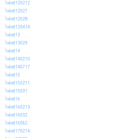
1xbet120212
1xbet12027
1xbet12028
1xbet120414
1xbet13
1xbet13029
1xbet14
1xbet140210
1xbet140717
1xbet15
1xbet150211
1xbet15031
1xbet16
1xbet160213
1xbet16032
1xbet16062
1xbet170214