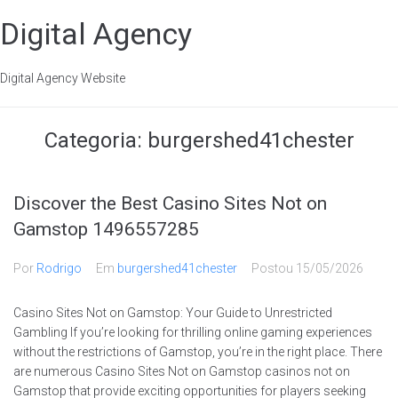
Digital Agency
Digital Agency Website
Categoria:
burgershed41chester
Discover the Best Casino Sites Not on
Gamstop 1496557285
Por
Rodrigo
Em
burgershed41chester
Postou
15/05/2026
Casino Sites Not on Gamstop: Your Guide to Unrestricted
Gambling If you’re looking for thrilling online gaming experiences
without the restrictions of Gamstop, you’re in the right place. There
are numerous Casino Sites Not on Gamstop casinos not on
Gamstop that provide exciting opportunities for players seeking