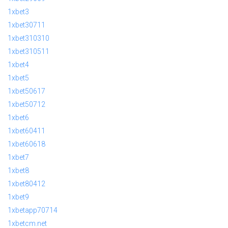
1xbet3
1xbet30711
1xbet310310
1xbet310511
1xbet4
1xbet5
1xbet50617
1xbet50712
1xbet6
1xbet60411
1xbet60618
1xbet7
1xbet8
1xbet80412
1xbet9
1xbetapp70714
1xbetcm.net