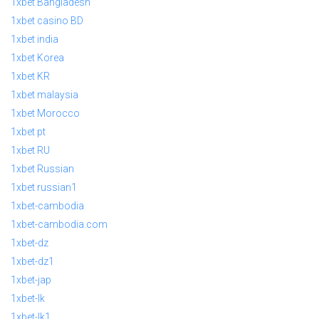
1xbet Bangladesh
1xbet casino BD
1xbet india
1xbet Korea
1xbet KR
1xbet malaysia
1xbet Morocco
1xbet pt
1xbet RU
1xbet Russian
1xbet russian1
1xbet-cambodia
1xbet-cambodia.com
1xbet-dz
1xbet-dz1
1xbet-jap
1xbet-lk
1xbet-lk1