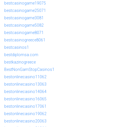
bestcasinogame19075
bestcasinogame25071
bestcasinogame3081
bestcasinogame5082
bestcasinogame8071
bestcasinogreece8061
bestcasinos1
bestdiplomsa.com
bestkazinogreece
BestNonGamStopCasinos1
bestonlinecasino11062
bestonlinecasino13063
bestonlinecasino14064
bestonlinecasino16065
bestonlinecasino17061
bestonlinecasino19062
bestonlinecasino20063