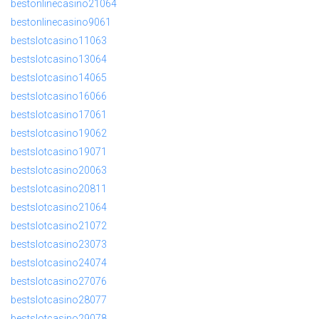
bestonlinecasino21064
bestonlinecasino9061
bestslotcasino11063
bestslotcasino13064
bestslotcasino14065
bestslotcasino16066
bestslotcasino17061
bestslotcasino19062
bestslotcasino19071
bestslotcasino20063
bestslotcasino20811
bestslotcasino21064
bestslotcasino21072
bestslotcasino23073
bestslotcasino24074
bestslotcasino27076
bestslotcasino28077
bestslotcasino29078