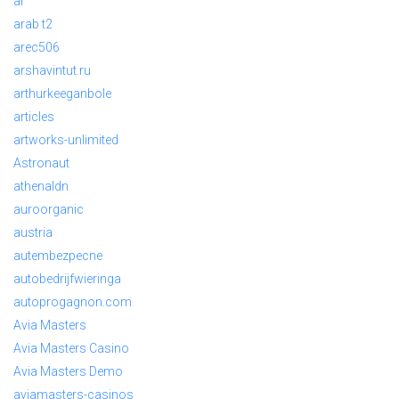
ar
arab t2
arec506
arshavintut.ru
arthurkeeganbole
articles
artworks-unlimited
Astronaut
athenaldn
auroorganic
austria
autembezpecne
autobedrijfwieringa
autoprogagnon.com
Avia Masters
Avia Masters Casino
Avia Masters Demo
aviamasters-casinos