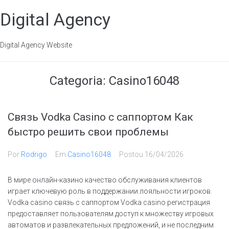
Digital Agency
Digital Agency Website
Categoria:
Casino16048
Связь Vodka Casino с саппортом Как
быстро решить свои проблемы
Por
Rodrigo
Em
Casino16048
Postou
16/04/2026
В мире онлайн-казино качество обслуживания клиентов
играет ключевую роль в поддержании лояльности игроков.
Vodka casino связь с саппортом Vodka casino регистрация
предоставляет пользователям доступ к множеству игровых
автоматов и развлекательных предложений, и не последним