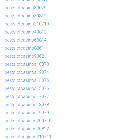
bestslotcasino30079
bestslotcasino30812
bestslotcasino310710
bestslotcasino40813
bestslotcasino60814
bestslotcasino8061
bestslotcasino9062
bestslotcasinos10073
bestslotcasinos12074
bestslotcasinos13075
bestslotcasinos15076
bestslotcasinos17077
bestslotcasinos18078
bestslotcasinos19079
bestslotcasinos200710
bestslotcasinos20822
bestslotcasinos210711