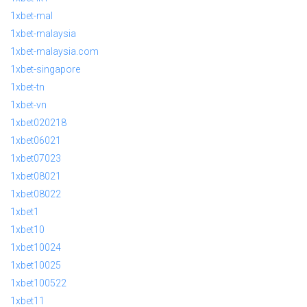
1xbet-mal
1xbet-malaysia
1xbet-malaysia.com
1xbet-singapore
1xbet-tn
1xbet-vn
1xbet020218
1xbet06021
1xbet07023
1xbet08021
1xbet08022
1xbet1
1xbet10
1xbet10024
1xbet10025
1xbet100522
1xbet11