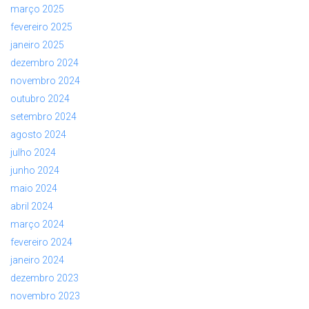
março 2025
fevereiro 2025
janeiro 2025
dezembro 2024
novembro 2024
outubro 2024
setembro 2024
agosto 2024
julho 2024
junho 2024
maio 2024
abril 2024
março 2024
fevereiro 2024
janeiro 2024
dezembro 2023
novembro 2023