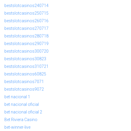
bestslotcasinos240714
bestslotcasinos250715
bestslotcasinos260716
bestslotcasinos270717
bestslotcasinos280718
bestslotcasinos290719
bestslotcasinos300720
bestslotcasinos30823
bestslotcasinos310721
bestslotcasinos60825
bestslotcasinos7071
bestslotcasinos9072
bet nacional 1
bet nacional oficial
bet nacional oficial 2
Bet Riviera Casino
bet-winner-live