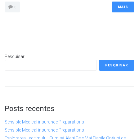
MAIS
0
Pesquisar
PESQUISAR
Posts recentes
Sensible Medical insurance Preparations
Sensible Medical insurance Preparations
Explorarea Legitimului: Cum să Alegi Cele Mai Fiabile Opțiuni de