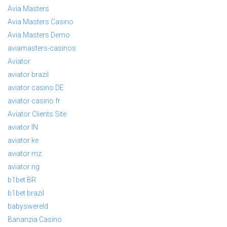
Avia Masters
Avia Masters Casino
Avia Masters Demo
aviamasters-casinos
Aviator
aviator brazil
aviator casino DE
aviator casino fr
Aviator Clients Site
aviator IN
aviator ke
aviator mz
aviator ng
b1bet BR
b1bet brazil
babyswereld
Bananzia Casino