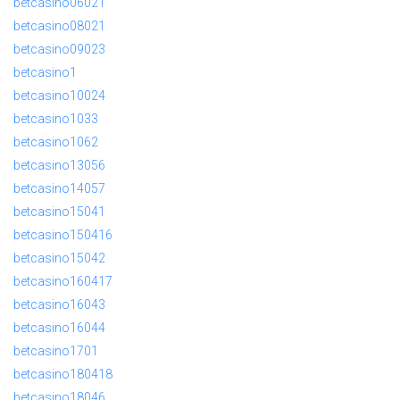
betcasino06021
betcasino08021
betcasino09023
betcasino1
betcasino10024
betcasino1033
betcasino1062
betcasino13056
betcasino14057
betcasino15041
betcasino150416
betcasino15042
betcasino160417
betcasino16043
betcasino16044
betcasino1701
betcasino180418
betcasino18046