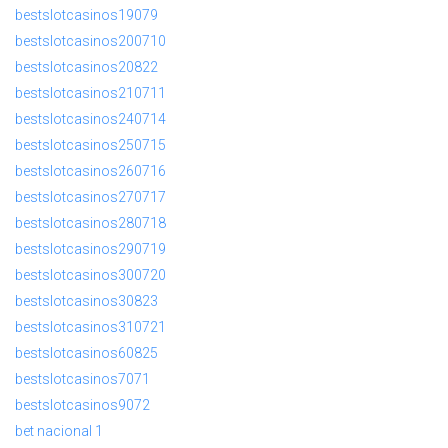
bestslotcasinos19079
bestslotcasinos200710
bestslotcasinos20822
bestslotcasinos210711
bestslotcasinos240714
bestslotcasinos250715
bestslotcasinos260716
bestslotcasinos270717
bestslotcasinos280718
bestslotcasinos290719
bestslotcasinos300720
bestslotcasinos30823
bestslotcasinos310721
bestslotcasinos60825
bestslotcasinos7071
bestslotcasinos9072
bet nacional 1