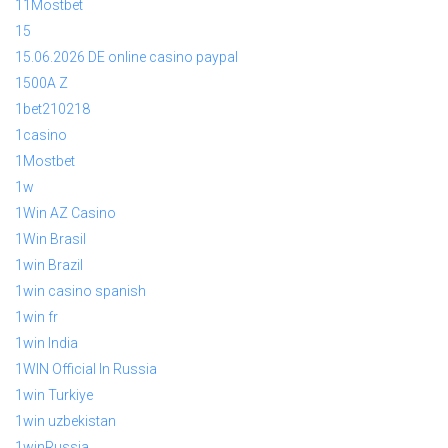
11Mostbet
15
15.06.2026 DE online casino paypal
1500A Z
1bet210218
1casino
1Mostbet
1w
1Win AZ Casino
1Win Brasil
1win Brazil
1win casino spanish
1win fr
1win India
1WIN Official In Russia
1win Turkiye
1win uzbekistan
1winRussia