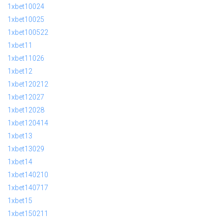
1xbet10024
1xbet10025
1xbet100522
1xbet11
1xbet11026
1xbet12
1xbet120212
1xbet12027
1xbet12028
1xbet120414
1xbet13
1xbet13029
1xbet14
1xbet140210
1xbet140717
1xbet15
1xbet150211