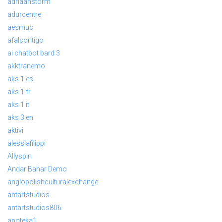
adriaanstorm
adurcentre
aesmuc
afalcontigo
ai chatbot bard 3
akktranemo
aks 1 es
aks 1 fr
aks 1 it
aks 3 en
aktivi
alessiafilippi
Allyspin
Andar Bahar Demo
anglopolishculturalexchange
antartstudios
antartstudios806
apoteka1