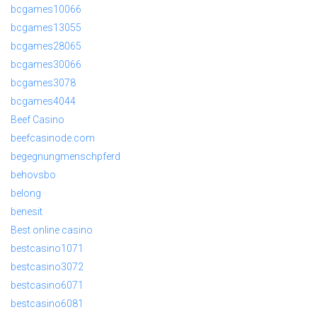
bcgames10066
bcgames13055
bcgames28065
bcgames30066
bcgames3078
bcgames4044
Beef Casino
beefcasinode.com
begegnungmenschpferd
behovsbo
belong
benesit
Best online casino
bestcasino1071
bestcasino3072
bestcasino6071
bestcasino6081