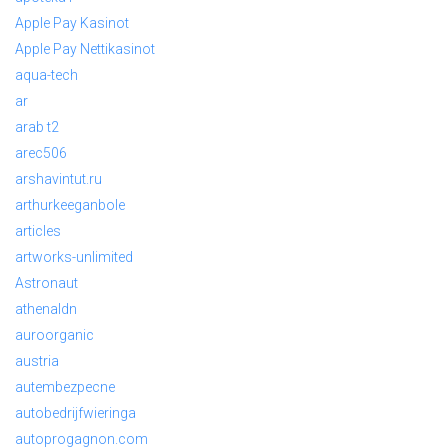
Apple Pay Kasinot
Apple Pay Nettikasinot
aqua-tech
ar
arab t2
arec506
arshavintut.ru
arthurkeeganbole
articles
artworks-unlimited
Astronaut
athenaldn
auroorganic
austria
autembezpecne
autobedrijfwieringa
autoprogagnon.com