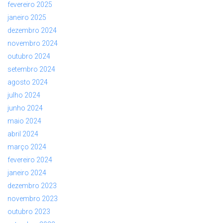
fevereiro 2025
janeiro 2025
dezembro 2024
novembro 2024
outubro 2024
setembro 2024
agosto 2024
julho 2024
junho 2024
maio 2024
abril 2024
março 2024
fevereiro 2024
janeiro 2024
dezembro 2023
novembro 2023
outubro 2023