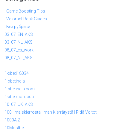
! Game Boosting Tips
! Valorant Rank Guides
! Без рубрики
03_07_EN_AKS
03_07_NL_AKS
08_07_es_work
08_07_NL_AKS
1
1-xbeti18034
1-xbetindia
1-xbetindia.com
1-xbetmorocco
10_07_UK_AKS
100 Ilmaiskierrosta Ilman Kierrätystä | Pidä Voitot
1000A Z
10Mostbet