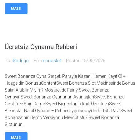
MAIS
Ücretsiz Oynama Rehberi
Por
Rodrigo
Em
monoslot
Postou
15/05/2026
Sweet Bonanza Oyna Gerçek Parayla Kazan! Hemen Kayıt Ol +
Hoşgeldin BonusuContentSweet Bonanza Slot Makinesinde Bonus
Satın Alabilir Miyim? Mostbet’de Fairly Sweet Bonanza
OynayınSweet Bonanza Oyununun AvantajlarıSweet Bonanza
Cost-free Spin DemoSweet Bienestar Teknik ÖzellikleriSweet
Bienestar Nasıl Oynanır – RehberUygulamayı Indir Tatlı Paz"Sweet
Bonanza’nın Demo Versiyonu Mevcut Mu? Sweet Bonanza
Slotunun...
MAIS