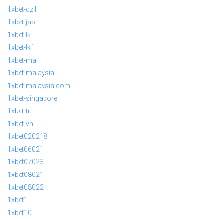
1xbet-dz1
1xbet-jap
1xbet-lk
1xbet-lk1
1xbet-mal
1xbet-malaysia
1xbet-malaysia.com
1xbet-singapore
1xbet-tn
1xbet-vn
1xbet020218
1xbet06021
1xbet07023
1xbet08021
1xbet08022
1xbet1
1xbet10