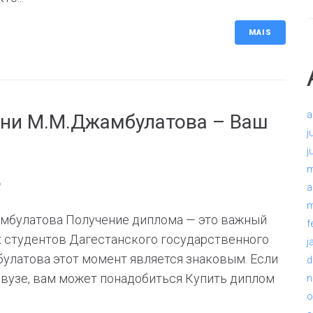
MAIS
a
ени М.М.Джамбулатова – Ваш
j
j
m
6
a
m
амбулатова Получение диплома — это важный
f
их студентов Дагестанского государственного
j
улатова этот момент является знаковым. Если
d
м вузе, вам может понадобиться Купить диплом
n
o