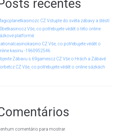
Posts recentes
agicplanetkasinozc CZ Vstupte do světa zábavy a štěstí
0betkasinocz Vše, co potřebujete vědět o této online
ázkové platformě
ationalcasinokasino CZ Vše, co potřebujete vědět o
nline kasinu -1960952546
bjevte Zábavu s 69gamescz CZ Vše o Hrách a Zábavě
orbetcz CZ Vše, co potřebujete vědět o online sázkách
Comentários
enhum comentário para mostrar.