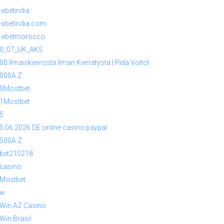
-xbetindia
-xbetindia.com
-xbetmorocco
0_07_UK_AKS
00 Ilmaiskierrosta Ilman Kierrätystä | Pidä Voitot
000A Z
0Mostbet
1Mostbet
5
5.06.2026 DE online casino paypal
500A Z
bet210218
casino
Mostbet
1w
Win AZ Casino
Win Brasil