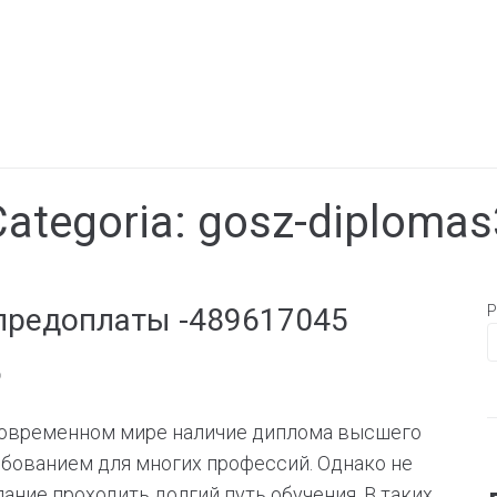
Categoria:
gosz-diplomas
предоплаты -489617045
P
6
современном мире наличие диплома высшего
бованием для многих профессий. Однако не
ание проходить долгий путь обучения. В таких