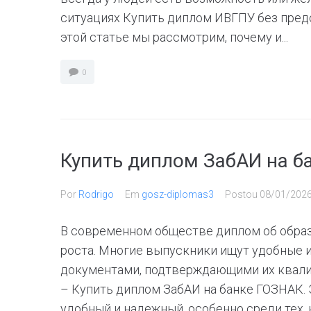
ситуациях Купить диплом ИВГПУ без пред
этой статье мы рассмотрим, почему и...
0
Купить диплом ЗабАИ на б
Por
Rodrigo
Em
gosz-diplomas3
Postou
08/01/202
В современном обществе диплом об обра
роста. Многие выпускники ищут удобные 
документами, подтверждающими их квали
– Купить диплом ЗабАИ на банке ГОЗНАК. 
удобный и надежный, особенно среди тех, кт