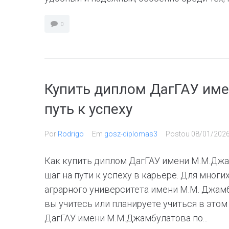
0
Купить диплом ДагГАУ им
путь к успеху
Por
Rodrigo
Em
gosz-diplomas3
Postou
08/01/202
Как купить диплом ДагГАУ имени М.М.Дж
шаг на пути к успеху в карьере. Для мног
аграрного университета имени М.М. Джамб
вы учитесь или планируете учиться в это
ДагГАУ имени М.М.Джамбулатова по...