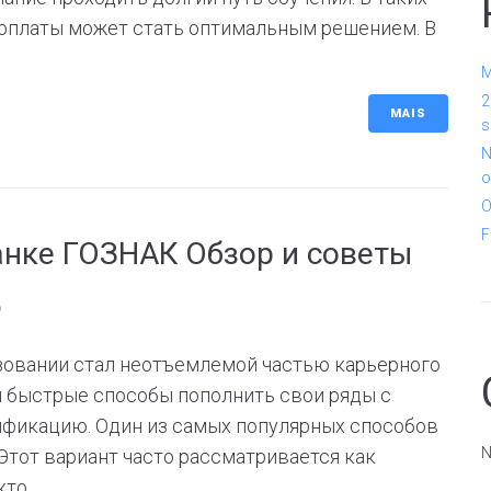
оплаты может стать оптимальным решением. В
M
2
MAIS
s
N
o
O
F
анке ГОЗНАК Обзор и советы
6
зовании стал неотъемлемой частью карьерного
и быстрые способы пополнить свои ряды с
фикацию. Один из самых популярных способов
N
Этот вариант часто рассматривается как
о...