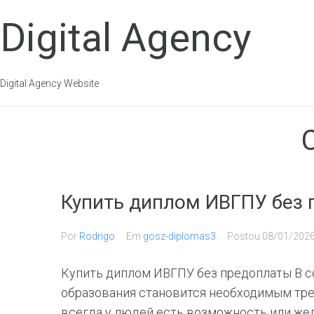
Digital Agency
Digital Agency Website
Купить диплом ИВГПУ без 
Por
Rodrigo
Em
gosz-diplomas3
Postou
08/01/202
Купить диплом ИВГПУ без предоплаты В 
образования становится необходимым тре
всегда у людей есть возможность или жел