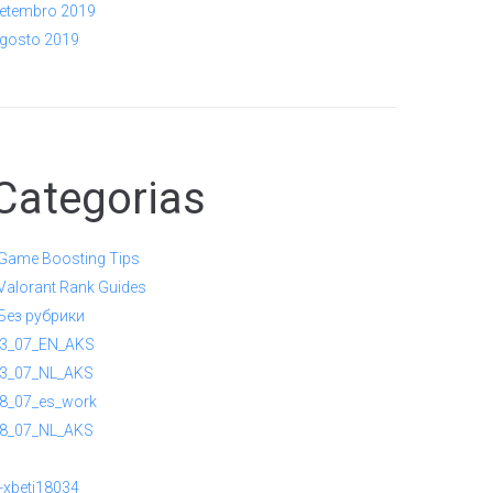
etembro 2019
gosto 2019
Categorias
 Game Boosting Tips
 Valorant Rank Guides
 Без рубрики
3_07_EN_AKS
3_07_NL_AKS
8_07_es_work
8_07_NL_AKS
-xbeti18034