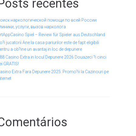
Posts recentes
оиск наркологической помощи по всей России
линики, услуги, вызов нарколога
rtAppCasino Spiel – Review für Spieler aus Deutschland
o?i jucatorii Ane la casa pariurilor este de fapt eligibili
entru a ob?ine un avantaj in loc de depunere
88 Casino Extra in locul Depunere 2026 Douazeci ?i cinci
ei GRATIS!
asino Extra Fara Depunere 2025: Promo?ii la Cazinouri pe
nternet
Comentários