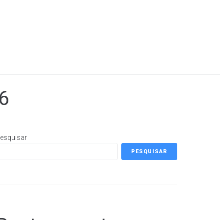
6
esquisar
PESQUISAR