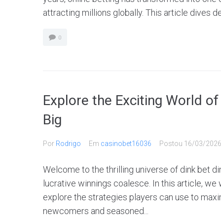
attracting millions globally. This article dives de
0
Explore the Exciting World of
Big
Por
Rodrigo
Em
casinobet16036
Postou
16/03/202
Welcome to the thrilling universe of dink bet d
lucrative winnings coalesce. In this article, we 
explore the strategies players can use to max
newcomers and seasoned...