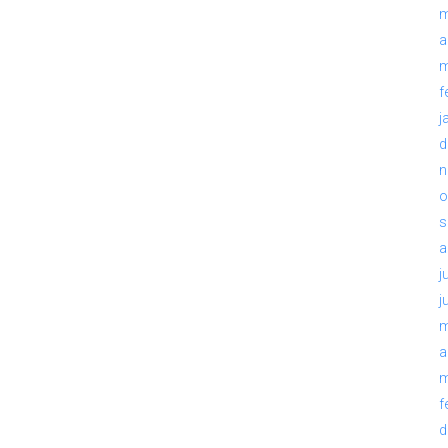
m
a
m
f
j
d
n
o
s
a
j
j
m
a
m
f
d