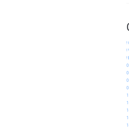
!
!
!
0
0
0
0
1
1
1
1
1