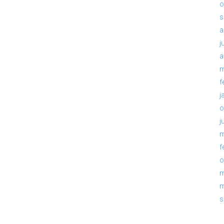
o
s
a
j
a
m
f
j
o
j
m
f
o
m
m
s