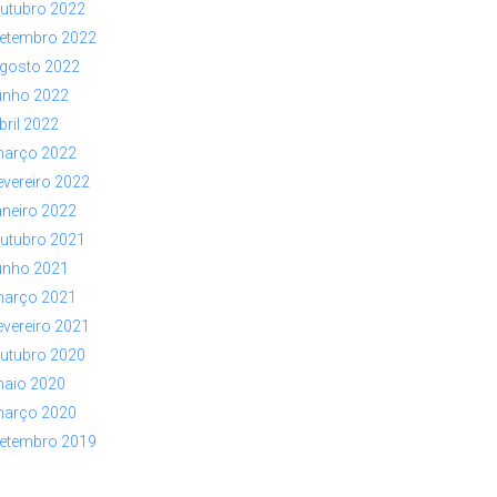
utubro 2022
etembro 2022
gosto 2022
unho 2022
bril 2022
arço 2022
evereiro 2022
aneiro 2022
utubro 2021
unho 2021
arço 2021
evereiro 2021
utubro 2020
aio 2020
arço 2020
etembro 2019