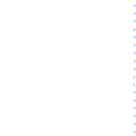
a
m
f
j
d
n
o
s
a
j
j
m
a
m
f
d
o