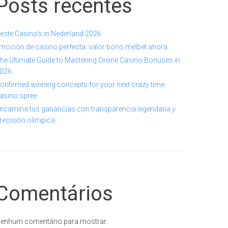
Posts recentes
este Casino’s in Nederland 2026
moción de casino perfecta: valor bono melbet ahora
he Ultimate Guide to Mastering Online Casino Bonuses in
026
onfirmed winning concepts for your next crazy time
asino spree
ncamina tus ganancias con transparencia legendaria y
recisión olímpica
Comentários
enhum comentário para mostrar.