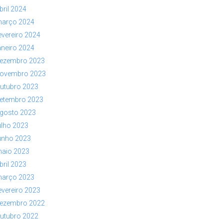
bril 2024
arço 2024
evereiro 2024
aneiro 2024
ezembro 2023
ovembro 2023
utubro 2023
etembro 2023
gosto 2023
ulho 2023
unho 2023
aio 2023
bril 2023
arço 2023
evereiro 2023
ezembro 2022
utubro 2022