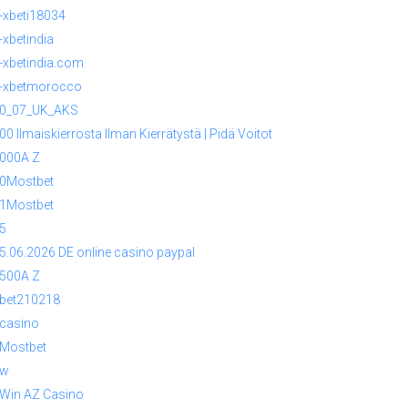
-xbeti18034
-xbetindia
-xbetindia.com
-xbetmorocco
0_07_UK_AKS
00 Ilmaiskierrosta Ilman Kierrätystä | Pidä Voitot
000A Z
0Mostbet
1Mostbet
5
5.06.2026 DE online casino paypal
500A Z
bet210218
casino
Mostbet
1w
Win AZ Casino