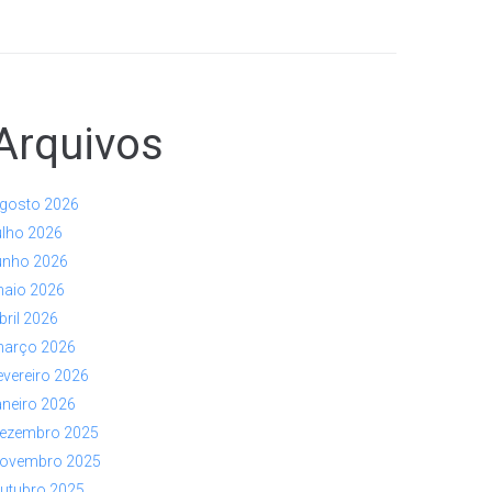
Arquivos
gosto 2026
ulho 2026
unho 2026
aio 2026
bril 2026
arço 2026
evereiro 2026
aneiro 2026
ezembro 2025
ovembro 2025
utubro 2025