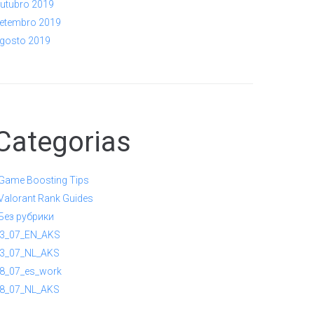
utubro 2019
etembro 2019
gosto 2019
Categorias
 Game Boosting Tips
 Valorant Rank Guides
 Без рубрики
3_07_EN_AKS
3_07_NL_AKS
8_07_es_work
8_07_NL_AKS