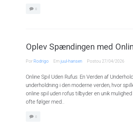
0
Oplev Spændingen med Onlin
Por
Rodrigo
Em
juul-hansen
Postou
27/04/2026
Online Spil Uden Rufus: En Verden af Underhold
underholdning i den moderne verden, hvor spill
online spil uden rofus tilbyder en unik mulighe
ofte følger med...
0