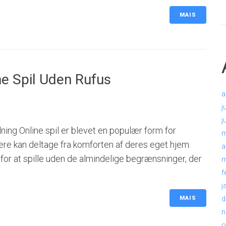
MAIS
e Spil Uden Rufus
a
j
j
ning Online spil er blevet en populær form for
m
ere kan deltage fra komforten af deres eget hjem.
a
d for at spille uden de almindelige begrænsninger, der
m
f
j
MAIS
d
n
o