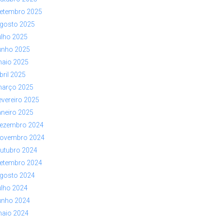
etembro 2025
gosto 2025
ulho 2025
unho 2025
aio 2025
bril 2025
arço 2025
evereiro 2025
aneiro 2025
ezembro 2024
ovembro 2024
utubro 2024
etembro 2024
gosto 2024
ulho 2024
unho 2024
aio 2024