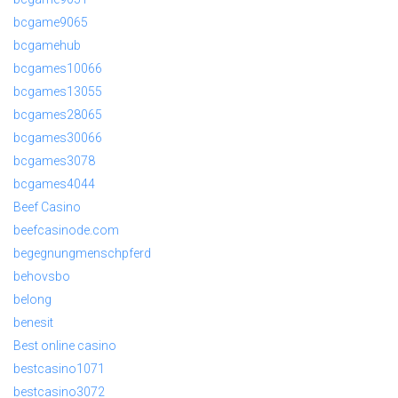
bcgame9065
bcgamehub
bcgames10066
bcgames13055
bcgames28065
bcgames30066
bcgames3078
bcgames4044
Beef Casino
beefcasinode.com
begegnungmenschpferd
behovsbo
belong
benesit
Best online casino
bestcasino1071
bestcasino3072