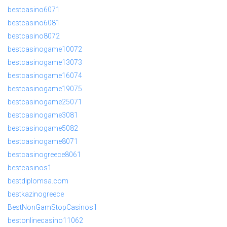
bestcasino6071
bestcasino6081
bestcasino8072
bestcasinogame10072
bestcasinogame13073
bestcasinogame16074
bestcasinogame19075
bestcasinogame25071
bestcasinogame3081
bestcasinogame5082
bestcasinogame8071
bestcasinogreece8061
bestcasinos1
bestdiplomsa.com
bestkazinogreece
BestNonGamStopCasinos1
bestonlinecasino11062