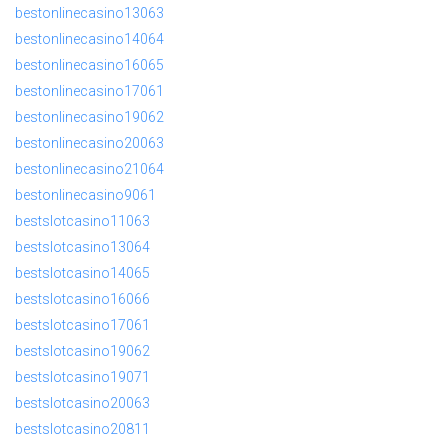
bestonlinecasino13063
bestonlinecasino14064
bestonlinecasino16065
bestonlinecasino17061
bestonlinecasino19062
bestonlinecasino20063
bestonlinecasino21064
bestonlinecasino9061
bestslotcasino11063
bestslotcasino13064
bestslotcasino14065
bestslotcasino16066
bestslotcasino17061
bestslotcasino19062
bestslotcasino19071
bestslotcasino20063
bestslotcasino20811