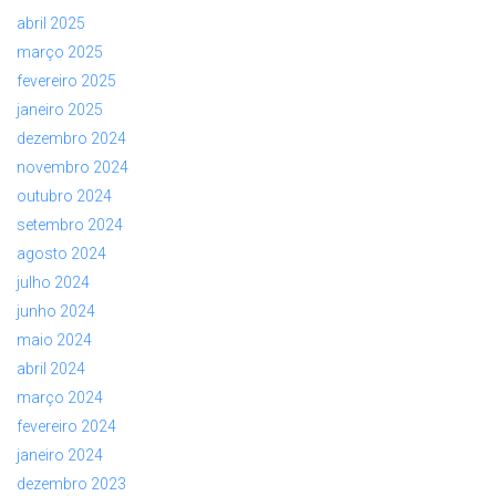
abril 2025
março 2025
fevereiro 2025
janeiro 2025
dezembro 2024
novembro 2024
outubro 2024
setembro 2024
agosto 2024
julho 2024
junho 2024
maio 2024
abril 2024
março 2024
fevereiro 2024
janeiro 2024
dezembro 2023