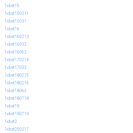
1xbet15
1xbet150211
1xbet15031
1xbet16
1xbet160213
1xbet16032
1xbet16062
1xbet170214
1xbet17033
1xbet180215
1xbet180216
1xbet18063
1xbet180718
1xbet19
1xbet190719
1xbet2
1xbet200217