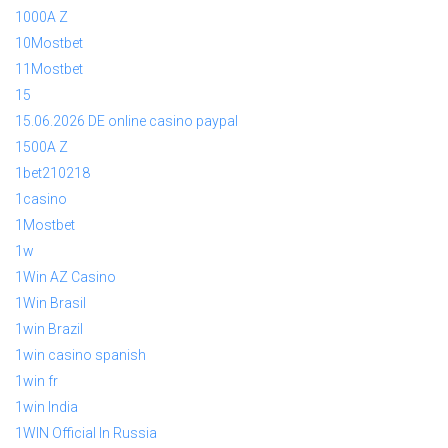
1000A Z
10Mostbet
11Mostbet
15
15.06.2026 DE online casino paypal
1500A Z
1bet210218
1casino
1Mostbet
1w
1Win AZ Casino
1Win Brasil
1win Brazil
1win casino spanish
1win fr
1win India
1WIN Official In Russia