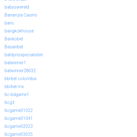
babyswereld
Bananzia Casino
banc
bangkokhouse
Bankobet
Basaribet
batdynsspecialisten
batwinner1
batwinner28032
bbrbet colombia
bbrbet mx
bc-bdgame1
bcg3
bcgame01022
bcgame01041
bcgame02023
bcgame03025