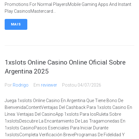
Promotions For Normal PlayersMobile Gaming Apps And Instant
Play CasinosMastercard...
MAIS
1xslots Online Casino Online Oficial Sobre
Argentina 2025
Por
Rodrigo
Em
reviewer
Postou
04/07/2026
Juega 1xslots Online Casino En Argentina Que Tiene Bono De
BienvenidaContentVentajas Del Cashback Para 1xslots Casino En
Línea: Ventajas Del CasinoApp 1xslots Para IosRuleta Sobre
1xslotsDescubre La Encantamiento De Las Tragamonedas En
1xslots CasinoPasos Esenciales Para Iniciar Durante
1xslotsCompleta Verificación BreveProgramas De Fidelidad Y