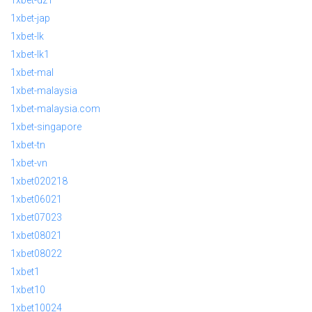
1xbet-dz1
1xbet-jap
1xbet-lk
1xbet-lk1
1xbet-mal
1xbet-malaysia
1xbet-malaysia.com
1xbet-singapore
1xbet-tn
1xbet-vn
1xbet020218
1xbet06021
1xbet07023
1xbet08021
1xbet08022
1xbet1
1xbet10
1xbet10024