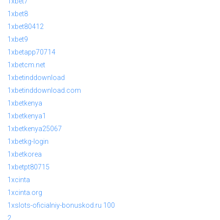
1xbet7
1xbet8
1xbet80412
1xbet9
1xbetapp70714
1xbetcm.net
1xbetinddownload
1xbetinddownload.com
1xbetkenya
1xbetkenya1
1xbetkenya25067
1xbetkg-login
1xbetkorea
1xbetpt80715
1xcinta
1xcinta.org
1xslots-oficialniy-bonuskod.ru 100
2