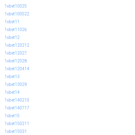
1xbet10025
1xbet100522
1xbet11
1xbet11026
1xbet12
1xbet120212
1xbet12027
1xbet12028
1xbet120414
1xbet13
1xbet13029
1xbet14
1xbet140210
1xbet140717
1xbet15
1xbet150211
1xbet15031