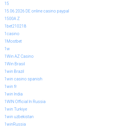
15
15.06.2026 DE online casino paypal
1500A Z
1bet210218
1casino
1Mostbet
1w
1Win AZ Casino
1Win Brasil
1win Brazil
1win casino spanish
1win fr
1win India
1WIN Official In Russia
1win Turkiye
1win uzbekistan
1winRussia