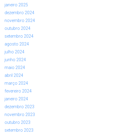
janeiro 2025
dezembro 2024
novembro 2024
outubro 2024
setembro 2024
agosto 2024
julho 2024
junho 2024
maio 2024
abril 2024
março 2024
fevereiro 2024
janeiro 2024
dezembro 2023
novembro 2023
outubro 2023
setembro 2023