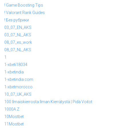
! Game Boosting Tips
! Valorant Rank Guides
! Без рубрики
03_07_EN_AKS
03_07_NL_AKS
08_07_es_work
08_07_NL_AKS
1
1-xbeti18034
1-xbetindia
1-xbetindia.com
1-xbetmorocco
10_07_UK_AKS
100 Ilmaiskierrosta Ilman Kierrätystä | Pidä Voitot
1000A Z
10Mostbet
11Mostbet