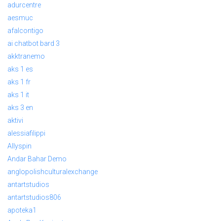
adurcentre
aesmuc
afalcontigo
ai chatbot bard 3
akktranemo
aks 1 es
aks 1 fr
aks 1 it
aks 3 en
aktivi
alessiafilippi
Allyspin
Andar Bahar Demo
anglopolishculturalexchange
antartstudios
antartstudios806
apoteka1