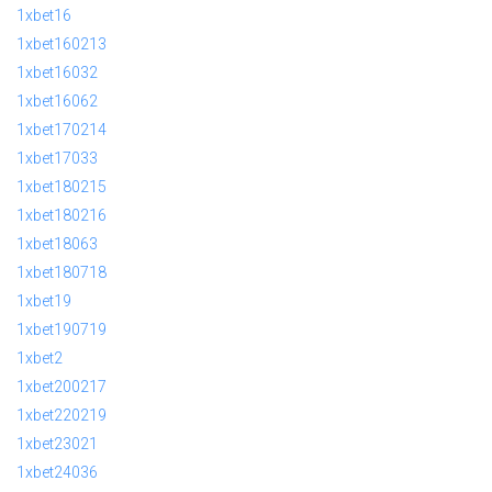
1xbet16
1xbet160213
1xbet16032
1xbet16062
1xbet170214
1xbet17033
1xbet180215
1xbet180216
1xbet18063
1xbet180718
1xbet19
1xbet190719
1xbet2
1xbet200217
1xbet220219
1xbet23021
1xbet24036