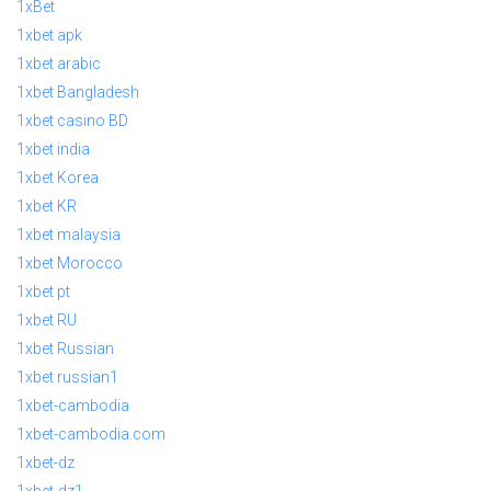
1xBet
1xbet apk
1xbet arabic
1xbet Bangladesh
1xbet casino BD
1xbet india
1xbet Korea
1xbet KR
1xbet malaysia
1xbet Morocco
1xbet pt
1xbet RU
1xbet Russian
1xbet russian1
1xbet-cambodia
1xbet-cambodia.com
1xbet-dz