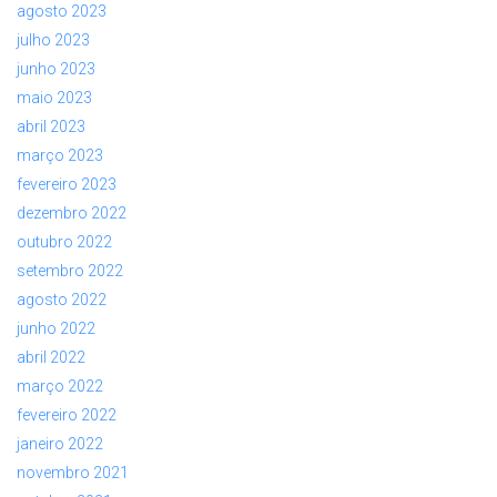
agosto 2023
julho 2023
junho 2023
maio 2023
abril 2023
março 2023
fevereiro 2023
dezembro 2022
outubro 2022
setembro 2022
agosto 2022
junho 2022
abril 2022
março 2022
fevereiro 2022
janeiro 2022
novembro 2021