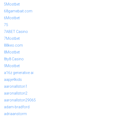
5Mostbet
68gamebait.com
6Mostbet
75
7ABET Casino
7Mostbet
88keo.com
8Mostbet
8ty8 Casino
9Mostbet
a16z generative ai
aapje4kids
aaronallston1
aaronallston2
aaronallston29065
adam-bradford
adriaanstorm