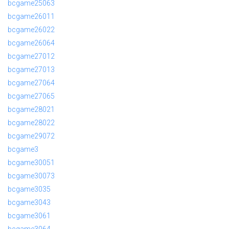
bcgame25063
bcgame26011
bcgame26022
bcgame26064
bcgame27012
bcgame27013
bcgame27064
bcgame27065
bcgame28021
bcgame28022
bcgame29072
bcgame3
bcgame30051
bcgame30073
bcgame3035
bcgame3043
bcgame3061