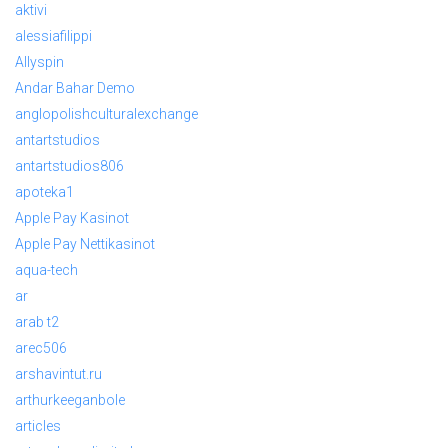
aktivi
alessiafilippi
Allyspin
Andar Bahar Demo
anglopolishculturalexchange
antartstudios
antartstudios806
apoteka1
Apple Pay Kasinot
Apple Pay Nettikasinot
aqua-tech
ar
arab t2
arec506
arshavintut.ru
arthurkeeganbole
articles