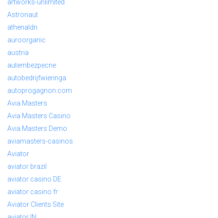
artworks-unlimited
Astronaut
athenaldn
auroorganic
austria
autembezpecne
autobedrijfwieringa
autoprogagnon.com
Avia Masters
Avia Masters Casino
Avia Masters Demo
aviamasters-casinos
Aviator
aviator brazil
aviator casino DE
aviator casino fr
Aviator Clients Site
aviator IN