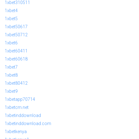
1xbet310511
1xbet4
1xbet5
1xbet50617
1xbet50712
1xbet6
1xbet60411
1xbet60618
1xbet7
1xbet8
1xbet80412
1xbet9
1xbetapp70714
1xbetcm.net
1xbetinddownload
1xbetinddownload.com
1xbetkenya