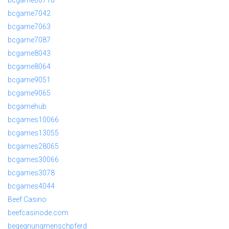
bcgame60710
bcgame7042
bcgame7063
bcgame7087
bcgame8043
bcgame8064
bcgame9051
bcgame9065
bcgamehub
bcgames10066
bcgames13055
bcgames28065
bcgames30066
bcgames3078
bcgames4044
Beef Casino
beefcasinode.com
begegnungmenschpferd