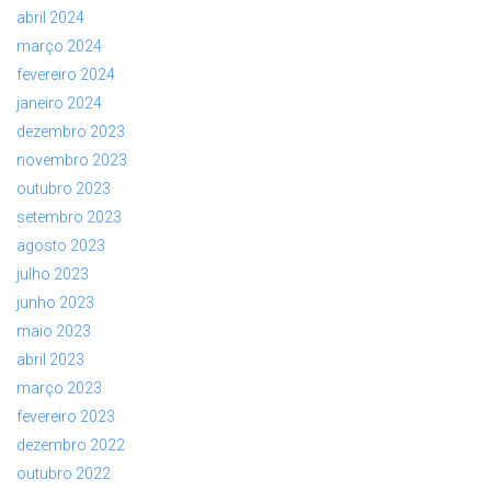
abril 2024
março 2024
fevereiro 2024
janeiro 2024
dezembro 2023
novembro 2023
outubro 2023
setembro 2023
agosto 2023
julho 2023
junho 2023
maio 2023
abril 2023
março 2023
fevereiro 2023
dezembro 2022
outubro 2022