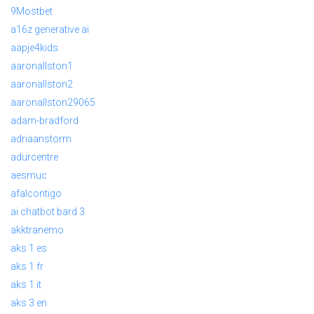
9Mostbet
a16z generative ai
aapje4kids
aaronallston1
aaronallston2
aaronallston29065
adam-bradford
adriaanstorm
adurcentre
aesmuc
afalcontigo
ai chatbot bard 3
akktranemo
aks 1 es
aks 1 fr
aks 1 it
aks 3 en