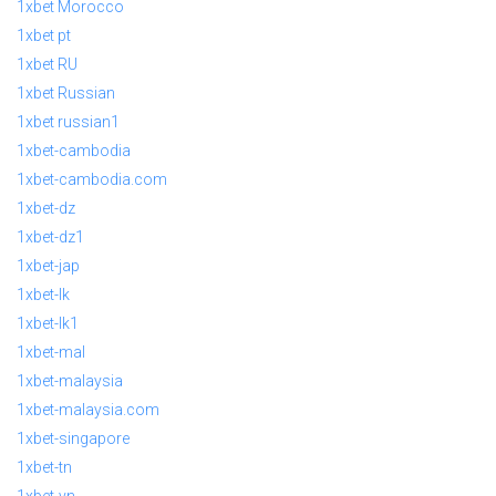
1xbet Morocco
1xbet pt
1xbet RU
1xbet Russian
1xbet russian1
1xbet-cambodia
1xbet-cambodia.com
1xbet-dz
1xbet-dz1
1xbet-jap
1xbet-lk
1xbet-lk1
1xbet-mal
1xbet-malaysia
1xbet-malaysia.com
1xbet-singapore
1xbet-tn