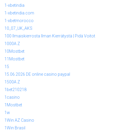
1-xbetindia
1-xbetindia.com
1-xbetmorocco
10_07_UK_AKS
100 Ilmaiskierrosta Ilman Kierrätystä | Pidä Voitot
1000A Z
10Mostbet
11Mostbet
15
15.06.2026 DE online casino paypal
1500A Z
1bet210218
1casino
1Mostbet
1w
1Win AZ Casino
1Win Brasil