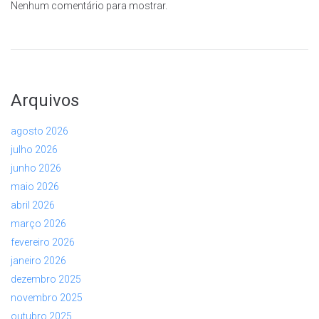
Nenhum comentário para mostrar.
Arquivos
agosto 2026
julho 2026
junho 2026
maio 2026
abril 2026
março 2026
fevereiro 2026
janeiro 2026
dezembro 2025
novembro 2025
outubro 2025