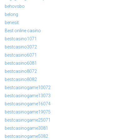
behovsbo
belong
benesit
Best online casino
bestcasino1071
bestcasino3072
bestcasino6071
bestcasino6081
bestcasino8072
bestcasino8082
bestcasinogame10072
bestcasinogame13073
bestcasinogame16074
bestcasinogame19075
bestcasinogame25071
bestcasinogame3081
bestcasinogame5082