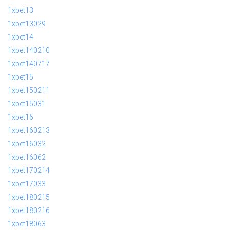
1xbet13
1xbet13029
1xbet14
1xbet140210
1xbet140717
1xbet15
1xbet150211
1xbet15031
1xbet16
1xbet160213
1xbet16032
1xbet16062
1xbet170214
1xbet17033
1xbet180215
1xbet180216
1xbet18063