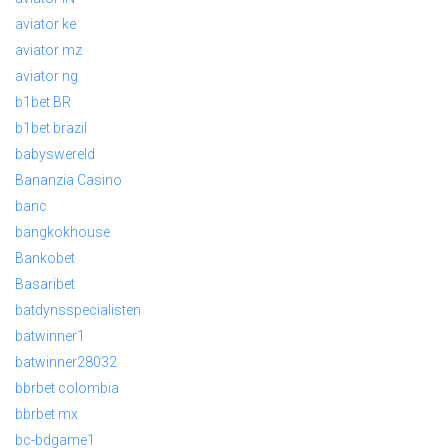
aviator ke
aviator mz
aviator ng
b1bet BR
b1bet brazil
babyswereld
Bananzia Casino
banc
bangkokhouse
Bankobet
Basaribet
batdynsspecialisten
batwinner1
batwinner28032
bbrbet colombia
bbrbet mx
bc-bdgame1