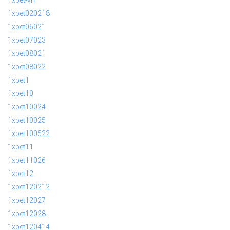
1xbet-vn
1xbet020218
1xbet06021
1xbet07023
1xbet08021
1xbet08022
1xbet1
1xbet10
1xbet10024
1xbet10025
1xbet100522
1xbet11
1xbet11026
1xbet12
1xbet120212
1xbet12027
1xbet12028
1xbet120414