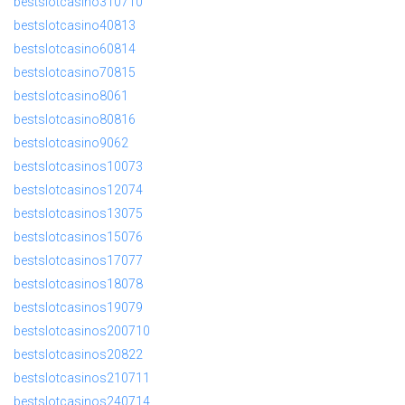
bestslotcasino310710
bestslotcasino40813
bestslotcasino60814
bestslotcasino70815
bestslotcasino8061
bestslotcasino80816
bestslotcasino9062
bestslotcasinos10073
bestslotcasinos12074
bestslotcasinos13075
bestslotcasinos15076
bestslotcasinos17077
bestslotcasinos18078
bestslotcasinos19079
bestslotcasinos200710
bestslotcasinos20822
bestslotcasinos210711
bestslotcasinos240714