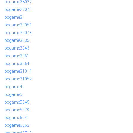
bcgame28022
bcgame29072
bcgame3
bcgame30051
bcgame30073
bcgame3035
bcgame3043
bcgame3061
bcgame3064
bcgame31011
bcgame31052
bcgame4
bcgame5
bcgame5045
bcgame5079
bcgame6041
bcgame6062