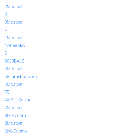
2Mostbet
3
3Mostbet
4
4Mostbet
4wheelplay
5
5000BA_Z
5Mostbet
68gamebait.com
6Mostbet
75
7ABET Casino
7Mostbet
88keo.com
8Mostbet
8ty8 Casino