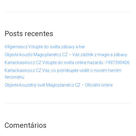
Posts recentes
69gamescz Vstupte do světa zábavy a her
Objevte kouzlo Magicplanetcz CZ – Váš zážitek z magie a zábavy
Kartackasinocz CZ Vstupte do světa online hazardu -1997390406
Kartackasinocz CZ Vše, co potřebujete vědět o novém herním
fenoménu
Objevte kouzelný svět Magicplanetcz CZ – Oficiální online
Comentários