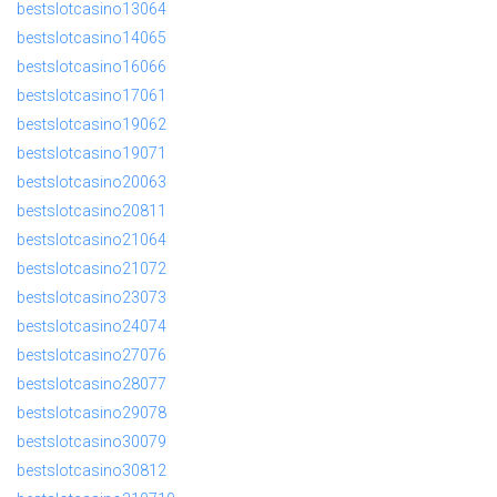
bestslotcasino13064
bestslotcasino14065
bestslotcasino16066
bestslotcasino17061
bestslotcasino19062
bestslotcasino19071
bestslotcasino20063
bestslotcasino20811
bestslotcasino21064
bestslotcasino21072
bestslotcasino23073
bestslotcasino24074
bestslotcasino27076
bestslotcasino28077
bestslotcasino29078
bestslotcasino30079
bestslotcasino30812