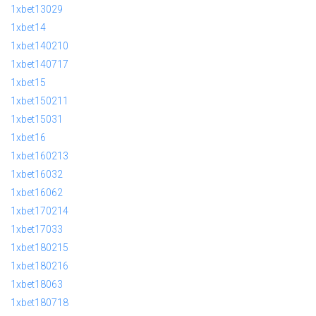
1xbet13029
1xbet14
1xbet140210
1xbet140717
1xbet15
1xbet150211
1xbet15031
1xbet16
1xbet160213
1xbet16032
1xbet16062
1xbet170214
1xbet17033
1xbet180215
1xbet180216
1xbet18063
1xbet180718