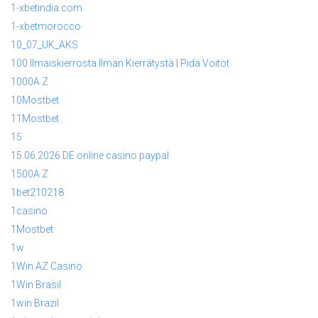
1-xbetindia.com
1-xbetmorocco
10_07_UK_AKS
100 Ilmaiskierrosta Ilman Kierrätystä | Pidä Voitot
1000A Z
10Mostbet
11Mostbet
15
15.06.2026 DE online casino paypal
1500A Z
1bet210218
1casino
1Mostbet
1w
1Win AZ Casino
1Win Brasil
1win Brazil