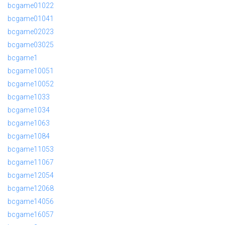
bcgame01022
bcgame01041
bcgame02023
bcgame03025
bcgame1
bcgame10051
bcgame10052
bcgame1033
bcgame1034
bcgame1063
bcgame1084
bcgame11053
bcgame11067
bcgame12054
bcgame12068
bcgame14056
bcgame16057