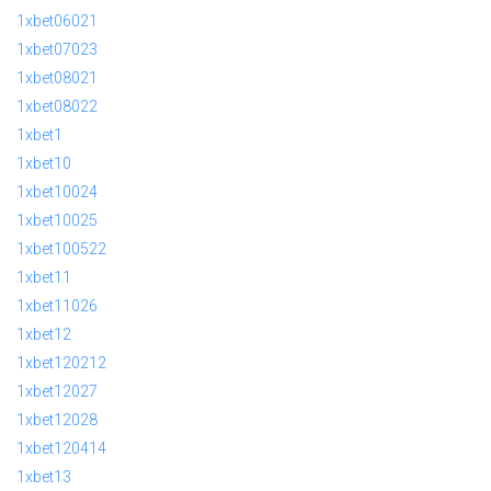
1xbet06021
1xbet07023
1xbet08021
1xbet08022
1xbet1
1xbet10
1xbet10024
1xbet10025
1xbet100522
1xbet11
1xbet11026
1xbet12
1xbet120212
1xbet12027
1xbet12028
1xbet120414
1xbet13