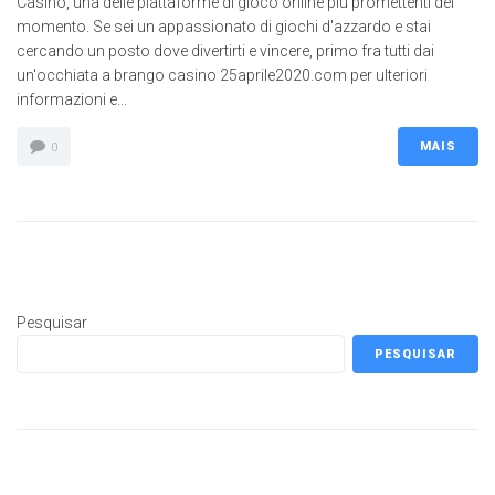
Casino, una delle piattaforme di gioco online più promettenti del
momento. Se sei un appassionato di giochi d'azzardo e stai
cercando un posto dove divertirti e vincere, primo fra tutti dai
un'occhiata a brango casino 25aprile2020.com per ulteriori
informazioni e...
MAIS
0
Pesquisar
PESQUISAR