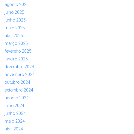
agosto 2025
julho 2025
junho 2025
maio 2025
abril 2025
março 2025
fevereiro 2025
janeiro 2025
dezembro 2024
novembro 2024
outubro 2024
setembro 2024
agosto 2024
julho 2024
junho 2024
maio 2024
abril 2024