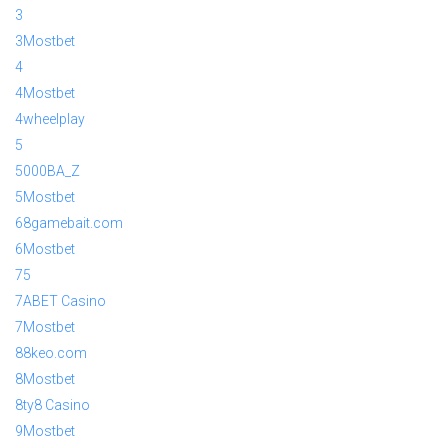
3
3Mostbet
4
4Mostbet
4wheelplay
5
5000BA_Z
5Mostbet
68gamebait.com
6Mostbet
75
7ABET Casino
7Mostbet
88keo.com
8Mostbet
8ty8 Casino
9Mostbet