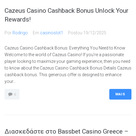
Cazeus Casino Cashback Bonus Unlock Your
Rewards!
Por
Rodrigo
Em
casinoslot1
Postou
19/12/2025
Cazeus Casino Cashback Bonus: Everything You Need to Know
Welcome to the world of Cazeus Casino! If you’re a passionate
player looking to maximize your gaming experience, then you need
to know about the Cazeus Casino Cashback Bonus Details Cazeus
cashback bonus. This generous offer is designed to enhance
your...
MAIS
0
Διασκεδάστε στο Bassbet Casino Greece –