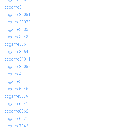
bcgame3
bcgame30051
bcgame30073
bcgame3035
bcgame3043
bcgame3061
bcgame3064
bcgame31011
bcgame31052
bcgame4
bcgame5
bcgame5045
bcgame5079
bcgame6041
bcgame6062
bcgame60710
bcgame7042