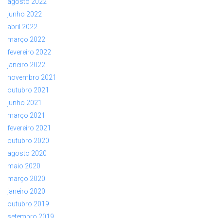
agosto 2022
junho 2022
abril 2022
março 2022
fevereiro 2022
janeiro 2022
novembro 2021
outubro 2021
junho 2021
março 2021
fevereiro 2021
outubro 2020
agosto 2020
maio 2020
março 2020
janeiro 2020
outubro 2019
setembro 2019