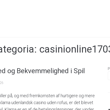
ategoria:
casinionline170
ed og Bekvemmelighed i Spil
P
26
piller på, og med fremkomsten af hurtigere og mere
larna udenlandsk casino uden rofus, er det blevet
. Klarna er en af de betalingsløsninger, der vinder