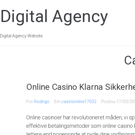
Digital Agency
Digital Agency Website
C
Online Casino Klarna Sikkerh
Por
Rodrigo
Em
casinionline17032
Postou
17/03/20
Online casinoer har revolutioneret måden, vi s
effektive betalingsmetoder som online casino k
lettere end nogensinde at nyde dine yndlingsspil