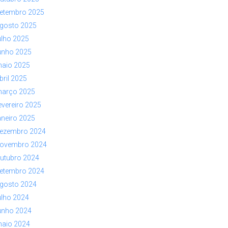
etembro 2025
gosto 2025
ulho 2025
unho 2025
aio 2025
bril 2025
arço 2025
evereiro 2025
aneiro 2025
ezembro 2024
ovembro 2024
utubro 2024
etembro 2024
gosto 2024
ulho 2024
unho 2024
aio 2024