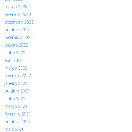
março 2023
fevereiro 2023
dezembro 2022
outubro 2022
setembro 2022
agosto 2022
junho 2022
abril 2022
março 2022
fevereiro 2022
janeiro 2022
outubro 2021
junho 2021
março 2021
fevereiro 2021
outubro 2020
maio 2020