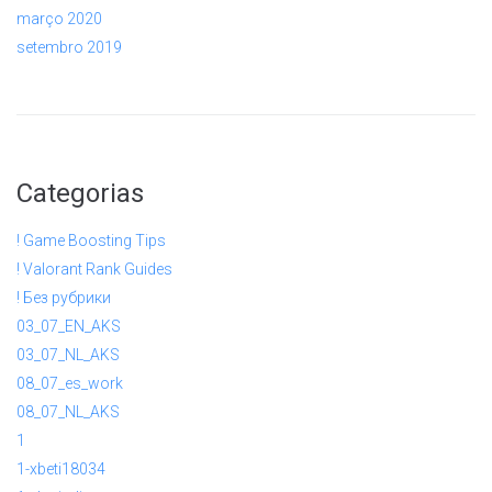
março 2020
setembro 2019
Categorias
! Game Boosting Tips
! Valorant Rank Guides
! Без рубрики
03_07_EN_AKS
03_07_NL_AKS
08_07_es_work
08_07_NL_AKS
1
1-xbeti18034