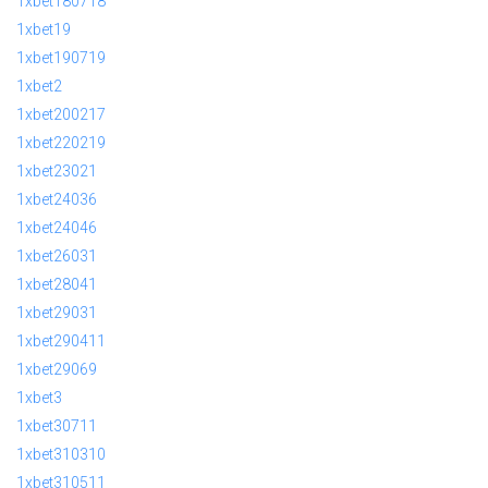
1xbet180718
1xbet19
1xbet190719
1xbet2
1xbet200217
1xbet220219
1xbet23021
1xbet24036
1xbet24046
1xbet26031
1xbet28041
1xbet29031
1xbet290411
1xbet29069
1xbet3
1xbet30711
1xbet310310
1xbet310511