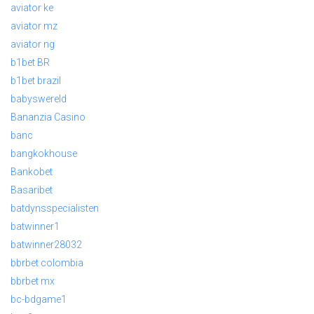
aviator ke
aviator mz
aviator ng
b1bet BR
b1bet brazil
babyswereld
Bananzia Casino
banc
bangkokhouse
Bankobet
Basaribet
batdynsspecialisten
batwinner1
batwinner28032
bbrbet colombia
bbrbet mx
bc-bdgame1