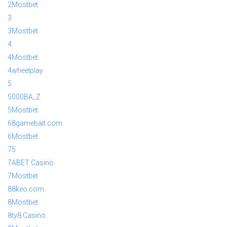
2Mostbet
3
3Mostbet
4
4Mostbet
4wheelplay
5
5000BA_Z
5Mostbet
68gamebait.com
6Mostbet
75
7ABET Casino
7Mostbet
88keo.com
8Mostbet
8ty8 Casino