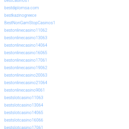
bestcasinos1
bestdiplomsa.com
bestkazinogreece
BestNonGamStopCasinos1
bestonlinecasino11062
bestonlinecasino13063
bestonlinecasino14064
bestonlinecasino16065
bestonlinecasino17061
bestonlinecasino19062
bestonlinecasino20063
bestonlinecasino21064
bestonlinecasino9061
bestslotcasino11063
bestslotcasino13064
bestslotcasino14065
bestslotcasino16066
bestslotcasino17061