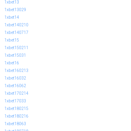
1xbet13
1xbet13029
1xbet14
1xbet140210
1xbet140717
1xbet15
1xbet150211
1xbet15031
1xbet16
1xbet160213
1xbet16032
1xbet16062
1xbet170214
1xbet17033
1xbet180215
1xbet180216
1xbet18063