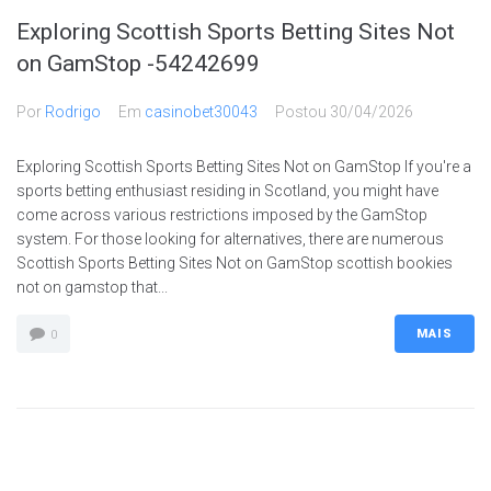
Exploring Scottish Sports Betting Sites Not
on GamStop -54242699
Por
Rodrigo
Em
casinobet30043
Postou
30/04/2026
Exploring Scottish Sports Betting Sites Not on GamStop If you're a
sports betting enthusiast residing in Scotland, you might have
come across various restrictions imposed by the GamStop
system. For those looking for alternatives, there are numerous
Scottish Sports Betting Sites Not on GamStop scottish bookies
not on gamstop that...
MAIS
0