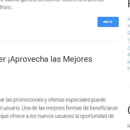
from...
J
MAIS
o
G
T
C
d
r ¡Aprovecha las Mejores
N
I
har las promociones y ofertas especiales puede
el usuario. Una de las mejores formas de beneficiarse
 que ofrece a los nuevos usuarios la oportunidad de
N