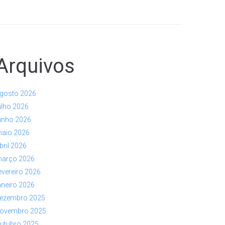
Arquivos
gosto 2026
ulho 2026
unho 2026
aio 2026
bril 2026
arço 2026
evereiro 2026
aneiro 2026
ezembro 2025
ovembro 2025
utubro 2025