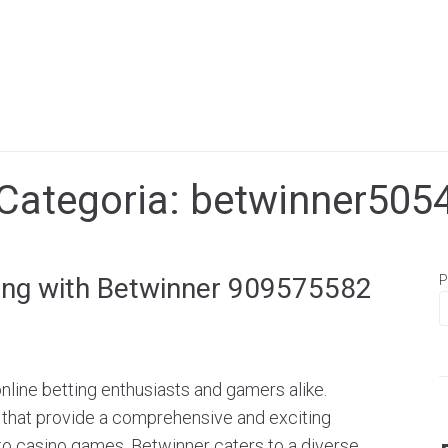
Categoria:
betwinner505
tting with Betwinner 909575582
P
nline betting enthusiasts and gamers alike.
 that provide a comprehensive and exciting
 to casino games, Betwinner caters to a diverse