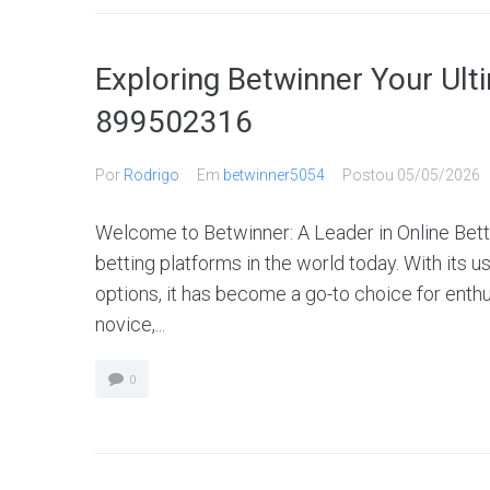
Exploring Betwinner Your Ult
899502316
Por
Rodrigo
Em
betwinner5054
Postou
05/05/2026
Welcome to Betwinner: A Leader in Online Betti
betting platforms in the world today. With its u
options, it has become a go-to choice for enth
novice,...
0