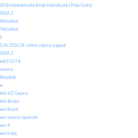
00 Ilmaiskierrosta Ilman Kierrätystä | Pidä Voitot
000A Z
0Mostbet
1Mostbet
5
5.06.2026 DE online casino paypal
500A Z
bet210218
casino
Mostbet
1w
Win AZ Casino
Win Brasil
win Brazil
win casino spanish
win fr
win India