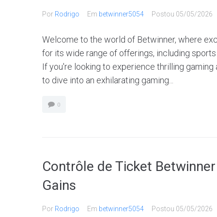
Por
Rodrigo
Em
betwinner5054
Postou
05/05/2026
Welcome to the world of Betwinner, where exc
for its wide range of offerings, including sport
If you're looking to experience thrilling gamin
to dive into an exhilarating gaming...
0
Contrôle de Ticket Betwinner
Gains
Por
Rodrigo
Em
betwinner5054
Postou
05/05/2026