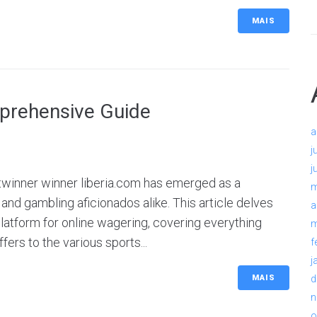
MAIS
prehensive Guide
a
j
j
Betwinner winner liberia.com has emerged as a
m
 and gambling aficionados alike. This article delves
a
platform for online wagering, covering everything
m
ers to the various sports...
f
j
MAIS
d
n
o