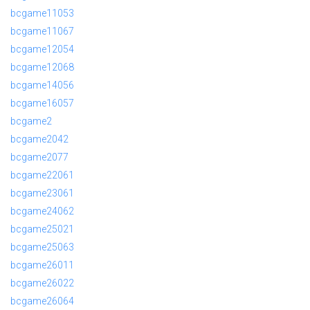
bcgame11053
bcgame11067
bcgame12054
bcgame12068
bcgame14056
bcgame16057
bcgame2
bcgame2042
bcgame2077
bcgame22061
bcgame23061
bcgame24062
bcgame25021
bcgame25063
bcgame26011
bcgame26022
bcgame26064