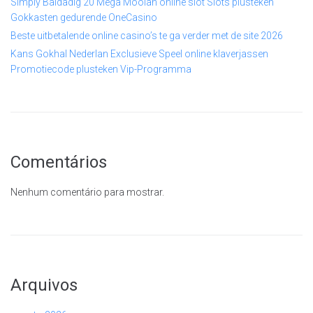
Simply Baldadig 20 Mega Moolah online slot Slots plusteken
Gokkasten gedurende OneCasino
Beste uitbetalende online casino’s te ga verder met de site 2026
Kans Gokhal Nederlan Exclusieve Speel online klaverjassen
Promotiecode plusteken Vip-Programma
Comentários
Nenhum comentário para mostrar.
Arquivos