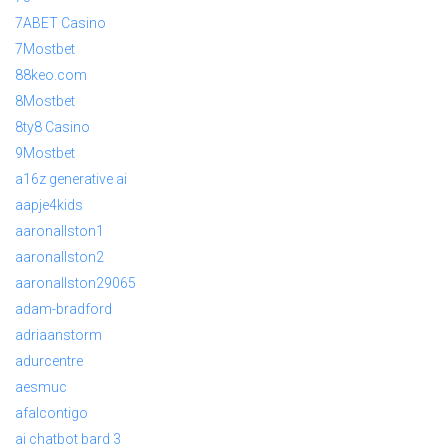
7ABET Casino
7Mostbet
88keo.com
8Mostbet
8ty8 Casino
9Mostbet
a16z generative ai
aapje4kids
aaronallston1
aaronallston2
aaronallston29065
adam-bradford
adriaanstorm
adurcentre
aesmuc
afalcontigo
ai chatbot bard 3