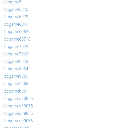
bcgame5
bcgame5045
bcgame5079
bcgame6041
bcgame6062
bcgame60710
bcgame7042
bcgame7063
bcgame8043
bcgame8064
bcgame9051
bcgame9065
bcgamehub
bcgames10066
bcgames13055
bcgames28065
bcgames30066