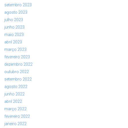
setembro 2023
agosto 2023
julho 2023
junho 2023
maio 2023
abril 2023
março 2023
fevereiro 2023
dezembro 2022
outubro 2022
setembro 2022
agosto 2022
junho 2022
abril 2022
março 2022
fevereiro 2022
janeiro 2022