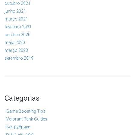
outubro 2021
junho 2021
março 2021
fevereiro 2021
outubro 2020
maio 2020
março 2020
setembro 2019
Categorias
! Game Boosting Tips
! Valorant Rank Guides
! Без рубрики
03_07_EN_AKS