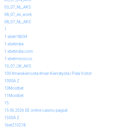
03_07_NL_AKS
08_07_es_work
08_07_NL_AKS
1
1-xbeti18034
1-xbetindia
1-xbetindia.com
1-xbetmorocco
10_07_UK_AKS
100 Ilmaiskierrosta Ilman Kierrätystä | Pidä Voitot
1000A Z
10Mostbet
11Mostbet
15
15.06.2026 DE online casino paypal
1500A Z
1bet210218