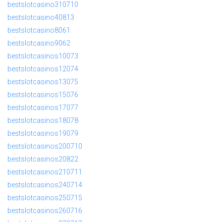
bestslotcasino310710
bestslotcasino40813
bestslotcasino8061
bestslotcasino9062
bestslotcasinos10073
bestslotcasinos12074
bestslotcasinos13075
bestslotcasinos15076
bestslotcasinos17077
bestslotcasinos18078
bestslotcasinos19079
bestslotcasinos200710
bestslotcasinos20822
bestslotcasinos210711
bestslotcasinos240714
bestslotcasinos250715
bestslotcasinos260716