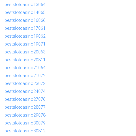
bestslotcasino13064
bestslotcasino14065
bestslotcasino16066
bestslotcasino17061
bestslotcasino19062
bestslotcasino19071
bestslotcasino20063
bestslotcasino20811
bestslotcasino21064
bestslotcasino21072
bestslotcasino23073
bestslotcasino24074
bestslotcasino27076
bestslotcasino28077
bestslotcasino29078
bestslotcasino30079
bestslotcasino30812