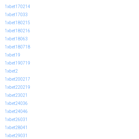
1xbet170214
1xbet17033
1xbet180215
1xbet180216
1xbet18063
1xbet180718
1xbet19
1xbet190719
1xbet2
1xbet200217
1xbet220219
1xbet23021
1xbet24036
1xbet24046
1xbet26031
1xbet28041
1xbet29031