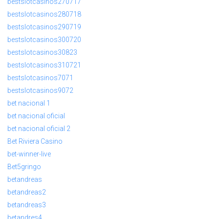
bestslotcasinos270717
bestslotcasinos280718
bestslotcasinos290719
bestslotcasinos300720
bestslotcasinos30823
bestslotcasinos310721
bestslotcasinos7071
bestslotcasinos9072
bet nacional 1
bet nacional oficial
bet nacional oficial 2
Bet Riviera Casino
bet-winner-live
Bet5gringo
betandreas
betandreas2
betandreas3
betandres4