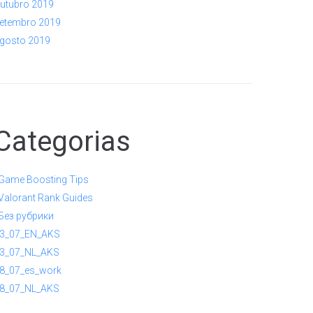
utubro 2019
etembro 2019
gosto 2019
Categorias
 Game Boosting Tips
 Valorant Rank Guides
 Без рубрики
3_07_EN_AKS
3_07_NL_AKS
8_07_es_work
8_07_NL_AKS