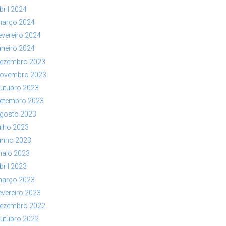
bril 2024
arço 2024
evereiro 2024
aneiro 2024
ezembro 2023
ovembro 2023
utubro 2023
etembro 2023
gosto 2023
ulho 2023
unho 2023
aio 2023
bril 2023
arço 2023
evereiro 2023
ezembro 2022
utubro 2022