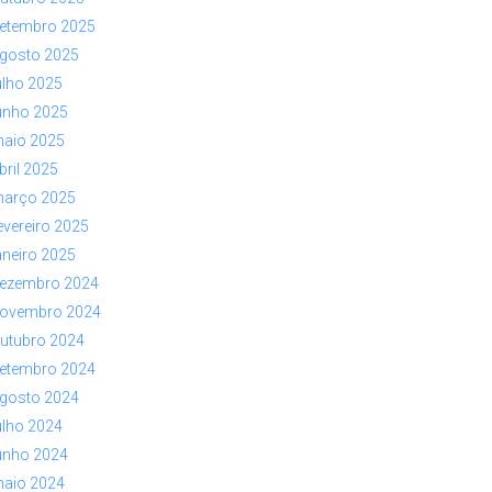
etembro 2025
gosto 2025
ulho 2025
unho 2025
aio 2025
bril 2025
arço 2025
evereiro 2025
aneiro 2025
ezembro 2024
ovembro 2024
utubro 2024
etembro 2024
gosto 2024
ulho 2024
unho 2024
aio 2024