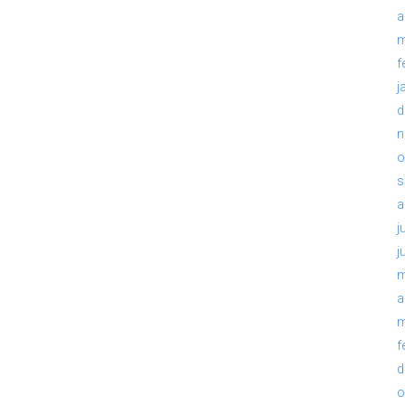
a
m
f
j
d
n
o
s
a
j
j
m
a
m
f
d
o