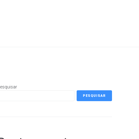
esquisar
PESQUISAR