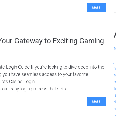
MAIS
Your Gateway to Exciting Gaming
a
j
j
 Login Guide If you’re looking to dive deep into the
m
ing you have seamless access to your favorite
a
Slots Casino Login
m
s an easy login process that sets...
f
j
MAIS
d
n
o