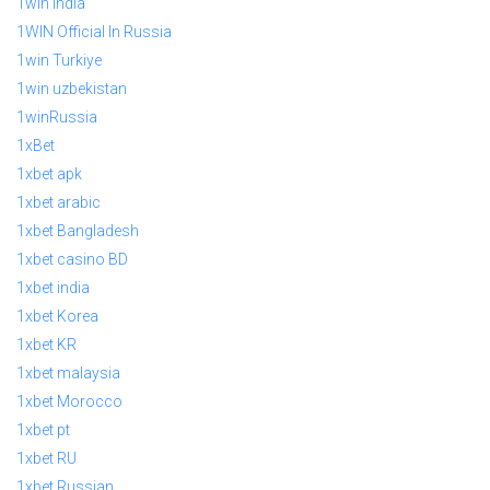
1win India
1WIN Official In Russia
1win Turkiye
1win uzbekistan
1winRussia
1xBet
1xbet apk
1xbet arabic
1xbet Bangladesh
1xbet casino BD
1xbet india
1xbet Korea
1xbet KR
1xbet malaysia
1xbet Morocco
1xbet pt
1xbet RU
1xbet Russian