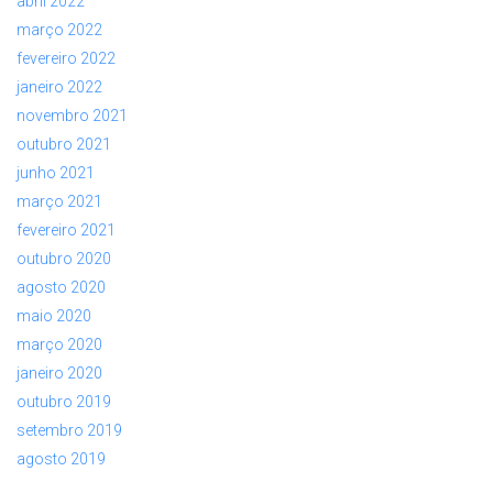
abril 2022
março 2022
fevereiro 2022
janeiro 2022
novembro 2021
outubro 2021
junho 2021
março 2021
fevereiro 2021
outubro 2020
agosto 2020
maio 2020
março 2020
janeiro 2020
outubro 2019
setembro 2019
agosto 2019