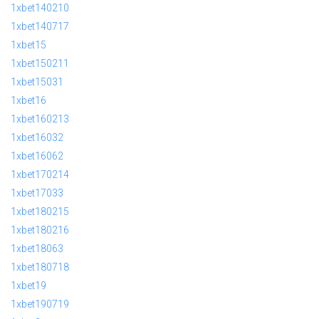
1xbet140210
1xbet140717
1xbet15
1xbet150211
1xbet15031
1xbet16
1xbet160213
1xbet16032
1xbet16062
1xbet170214
1xbet17033
1xbet180215
1xbet180216
1xbet18063
1xbet180718
1xbet19
1xbet190719