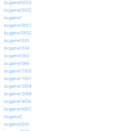
bcgame02023
bcgame03025
bcgame1
bcgame10051
bcgame10052
bcgame1033
bcgame1034
bcgame1063
bcgame1084
bcgame11053
bcgame11067
bcgame12054
bcgame12068
bcgame14056
bcgame16057
bcgame2
bcgame2042