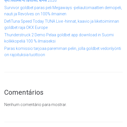
फ्री रिवॉल्व्स नो डिपॉजिट बोनस 2026
Survivor goldbet paras peli Megaways -peliautomaattien demopeli,
nauti ja Revolves on 100% ilmainen
DefiTuna Speed ​​Today TUNA Live -hinnat, kaavio ja liiketoiminnan
goldbet raja OKX Europe
Thunderstruck 2 Demo Pelaa goldbet app download in Suomi
kolikkopeliä 100 % ilmaiseksi
Paras komissio tarjoaa paremman pelin, jolla goldbet vedonlyönti
on rajoituksia tuottoon
Comentários
Nenhum comentário para mostrar.