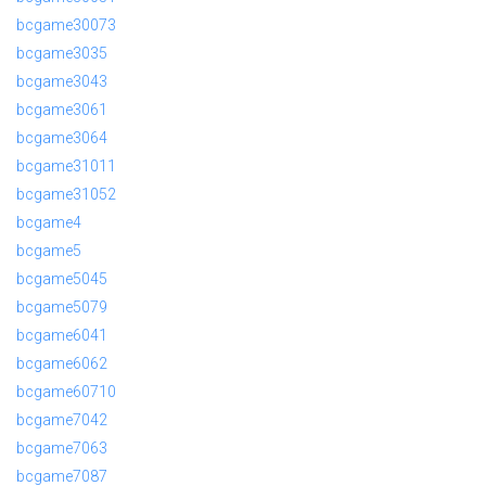
bcgame30073
bcgame3035
bcgame3043
bcgame3061
bcgame3064
bcgame31011
bcgame31052
bcgame4
bcgame5
bcgame5045
bcgame5079
bcgame6041
bcgame6062
bcgame60710
bcgame7042
bcgame7063
bcgame7087