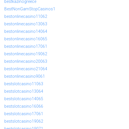
bestkazinogreece
BestNonGamStopCasinos1
bestonlinecasino11062
bestonlinecasino13063
bestonlinecasino14064
bestonlinecasino16065
bestonlinecasino17061
bestonlinecasino19062
bestonlinecasino20063
bestonlinecasino21064
bestonlinecasino9061
bestslotcasino11063
bestslotcasino13064
bestslotcasino14065
bestslotcasino16066
bestslotcasino17061
bestslotcasino19062
bestslotcasino19071