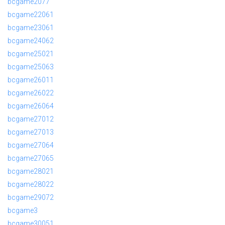
bcgame2077
bcgame22061
bcgame23061
bcgame24062
bcgame25021
bcgame25063
bcgame26011
bcgame26022
bcgame26064
bcgame27012
bcgame27013
bcgame27064
bcgame27065
bcgame28021
bcgame28022
bcgame29072
bcgame3
bcgame30051