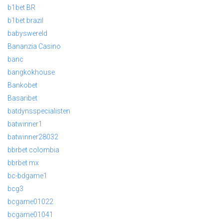
b1bet BR
b1bet brazil
babyswereld
Bananzia Casino
banc
bangkokhouse
Bankobet
Basaribet
batdynsspecialisten
batwinner1
batwinner28032
bbrbet colombia
bbrbet mx
bc-bdgame1
bcg3
bcgame01022
bcgame01041