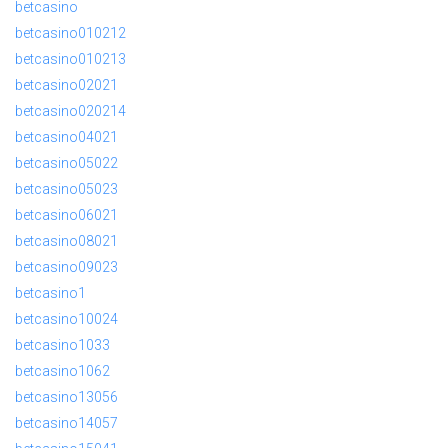
betcasino
betcasino010212
betcasino010213
betcasino02021
betcasino020214
betcasino04021
betcasino05022
betcasino05023
betcasino06021
betcasino08021
betcasino09023
betcasino1
betcasino10024
betcasino1033
betcasino1062
betcasino13056
betcasino14057