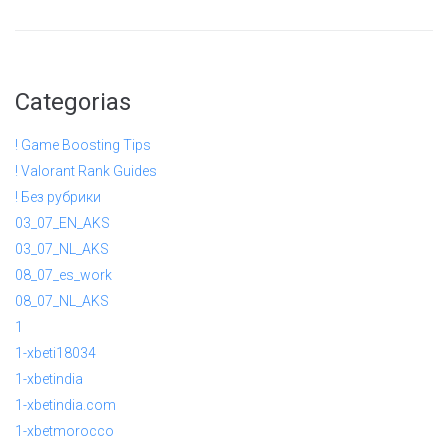
Categorias
! Game Boosting Tips
! Valorant Rank Guides
! Без рубрики
03_07_EN_AKS
03_07_NL_AKS
08_07_es_work
08_07_NL_AKS
1
1-xbeti18034
1-xbetindia
1-xbetindia.com
1-xbetmorocco