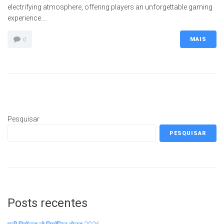
electrifying atmosphere, offering players an unforgettable gaming
experience....
MAIS
0
Pesquisar
PESQUISAR
Posts recentes