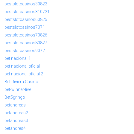
bestslotcasinos30823
bestslotcasinos310721
bestslotcasinos60825
bestslotcasinos7071
bestslotcasinos70826
bestslotcasinos80827
bestslotcasinos9072
bet nacional 1
bet nacional oficial
bet nacional oficial 2
Bet Riviera Casino
bet-winner-live
Bet5gringo
betandreas
betandreas2
betandreas3
betandres4