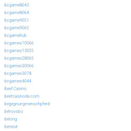
bcgame8043
bcgame8064
bcgame9051
bcgame9065
bcgamehub
bcgames10066
bcgames13055
bcgames28065
bcgames30066
bcgames3078
bcgames4044
Beef Casino
beefcasinode.com
begegnungmenschpferd
behovsbo
belong
benesit