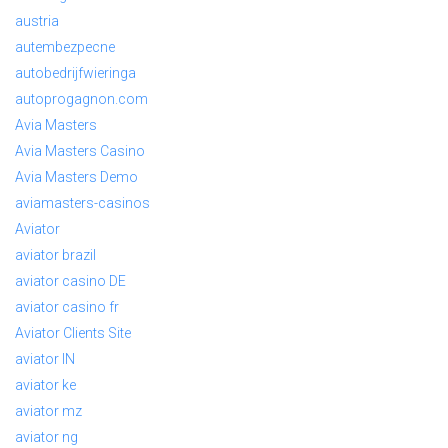
austria
autembezpecne
autobedrijfwieringa
autoprogagnon.com
Avia Masters
Avia Masters Casino
Avia Masters Demo
aviamasters-casinos
Aviator
aviator brazil
aviator casino DE
aviator casino fr
Aviator Clients Site
aviator IN
aviator ke
aviator mz
aviator ng