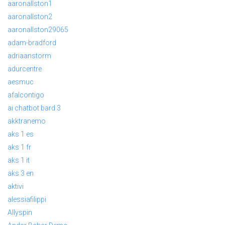
aaronallston1
aaronallston2
aaronallston29065
adam-bradford
adriaanstorm
adurcentre
aesmuc
afalcontigo
ai chatbot bard 3
akktranemo
aks 1 es
aks 1 fr
aks 1 it
aks 3 en
aktivi
alessiafilippi
Allyspin