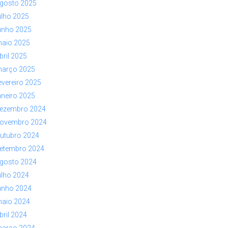
gosto 2025
ulho 2025
unho 2025
aio 2025
bril 2025
arço 2025
evereiro 2025
aneiro 2025
ezembro 2024
ovembro 2024
utubro 2024
etembro 2024
gosto 2024
ulho 2024
unho 2024
aio 2024
bril 2024