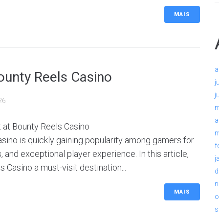
MAIS
a
ounty Reels Casino
j
j
26
m
a
t at Bounty Reels Casino
m
asino is quickly gaining popularity among gamers for
f
and exceptional player experience. In this article,
j
Casino a must-visit destination...
d
n
MAIS
o
s