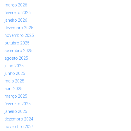
março 2026
fevereiro 2026
janeiro 2026
dezembro 2025
novembro 2025
outubro 2025
setembro 2025
agosto 2025
julho 2025
junho 2025
maio 2025
abril 2025
março 2025
fevereiro 2025
janeiro 2025
dezembro 2024
novembro 2024