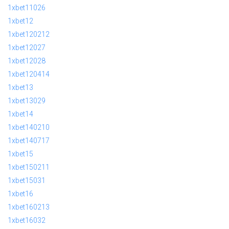
1xbet11026
1xbet12
1xbet120212
1xbet12027
1xbet12028
1xbet120414
1xbet13
1xbet13029
1xbet14
1xbet140210
1xbet140717
1xbet15
1xbet150211
1xbet15031
1xbet16
1xbet160213
1xbet16032