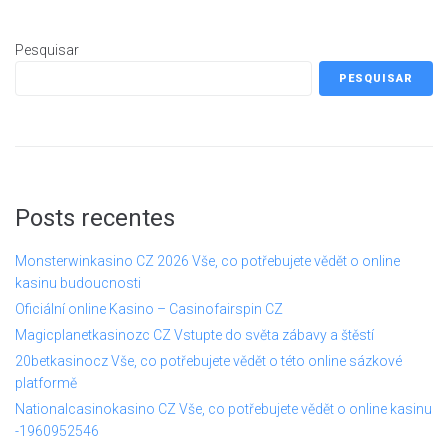
Pesquisar
PESQUISAR
Posts recentes
Monsterwinkasino CZ 2026 Vše, co potřebujete vědět o online
kasinu budoucnosti
Oficiální online Kasino – Casinofairspin CZ
Magicplanetkasinozc CZ Vstupte do světa zábavy a štěstí
20betkasinocz Vše, co potřebujete vědět o této online sázkové
platformě
Nationalcasinokasino CZ Vše, co potřebujete vědět o online kasinu
-1960952546