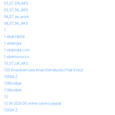
03_07_EN_AKS
03_07_NL_AKS
08_07_es_work
08_07_NL_AKS
1
1-xbeti18034
1-xbetindia
1-xbetindia.com
1-xbetmorocco
10_07_UK_AKS
100 Ilmaiskierrosta Ilman Kierrätystä | Pidä Voitot
1000A Z
10Mostbet
11Mostbet
15
15.06.2026 DE online casino paypal
1500A Z