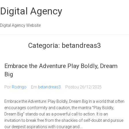
Digital Agency
Digital Agency Website
Categoria:
betandreas3
Embrace the Adventure Play Boldly, Dream
Big
Por
Rodrigo
Em
betandreas3
Postou
26/12/2025
Embrace the Adventure: Play Boldly, Dream Big In a world that often
encourages conformity and caution, the mantra "Play Boldly,
Dream Big" stands out as a powerful call to action. It is an
invitation to break free from the shackles of self-doubt and pursue
our deepest aspirations with courage and...