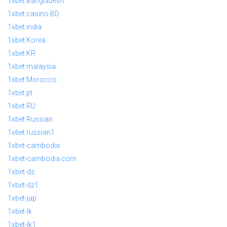
1xbet Bangladesh
1xbet casino BD
1xbet india
1xbet Korea
1xbet KR
1xbet malaysia
1xbet Morocco
1xbet pt
1xbet RU
1xbet Russian
1xbet russian1
1xbet-cambodia
1xbet-cambodia.com
1xbet-dz
1xbet-dz1
1xbet-jap
1xbet-lk
1xbet-lk1