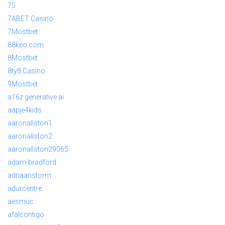
75
7ABET Casino
7Mostbet
88keo.com
8Mostbet
8ty8 Casino
9Mostbet
a16z generative ai
aapje4kids
aaronallston1
aaronallston2
aaronallston29065
adam-bradford
adriaanstorm
adurcentre
aesmuc
afalcontigo