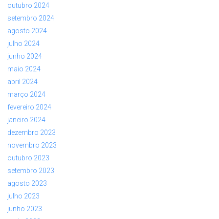
outubro 2024
setembro 2024
agosto 2024
julho 2024
junho 2024
maio 2024
abril 2024
março 2024
fevereiro 2024
janeiro 2024
dezembro 2023
novembro 2023
outubro 2023
setembro 2023
agosto 2023
julho 2023
junho 2023