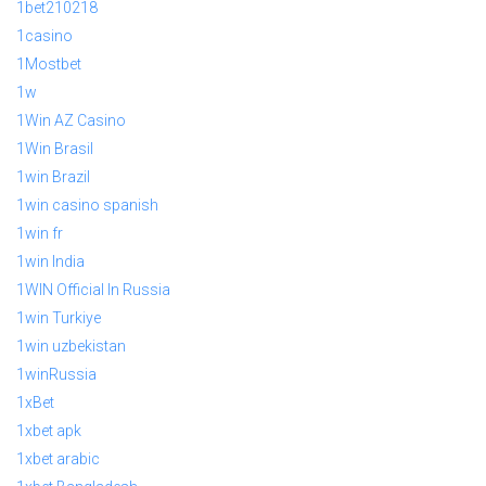
1bet210218
1casino
1Mostbet
1w
1Win AZ Casino
1Win Brasil
1win Brazil
1win casino spanish
1win fr
1win India
1WIN Official In Russia
1win Turkiye
1win uzbekistan
1winRussia
1xBet
1xbet apk
1xbet arabic