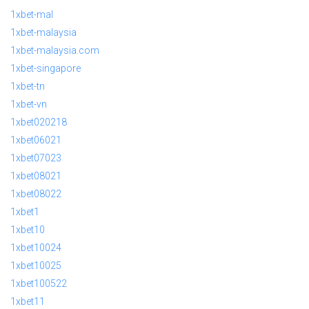
1xbet-mal
1xbet-malaysia
1xbet-malaysia.com
1xbet-singapore
1xbet-tn
1xbet-vn
1xbet020218
1xbet06021
1xbet07023
1xbet08021
1xbet08022
1xbet1
1xbet10
1xbet10024
1xbet10025
1xbet100522
1xbet11