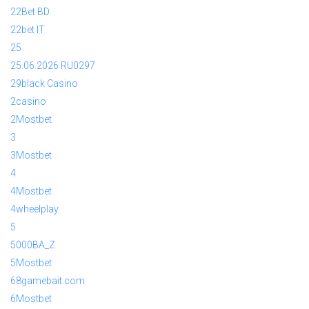
22Bet BD
22bet IT
25
25.06.2026 RU0297
29black Casino
2casino
2Mostbet
3
3Mostbet
4
4Mostbet
4wheelplay
5
5000BA_Z
5Mostbet
68gamebait.com
6Mostbet