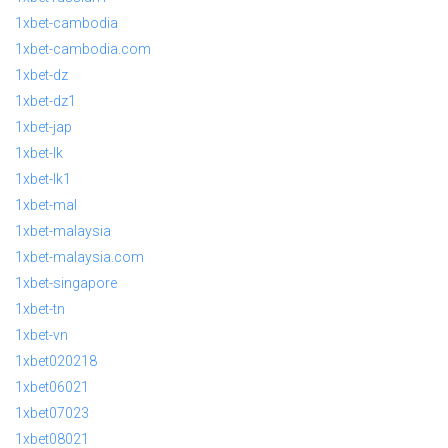
1xbet-cambodia
1xbet-cambodia.com
1xbet-dz
1xbet-dz1
1xbet-jap
1xbet-lk
1xbet-lk1
1xbet-mal
1xbet-malaysia
1xbet-malaysia.com
1xbet-singapore
1xbet-tn
1xbet-vn
1xbet020218
1xbet06021
1xbet07023
1xbet08021