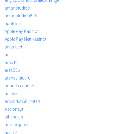
anglopolishculturalexchange
antartstudios
antartstudios806
apoteka1
Apple Pay Kasinot
Apple Pay Nettikasinot
aqua-tech
ar
arab t2
arec506
arshavintut.ru
arthurkeeganbole
articles
artworks-unlimited
Astronaut
athenaldn
auroorganic
austria