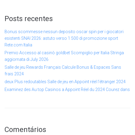
Posts recentes
Bonus scommesse nessun deposito oscar spin per i giocatori
esistenti SNAI 2026: astuto verso 1 500 di promozione sport
Rete.com Italia
Premio Accesso al casinò goldbet Scompiglio per Italia Stringa
aggiornata di July 2026
Salle de jeu Rewards Français Calcule Bonus & Espaces Sans
frais 2024
deux Plus redoutables Salle de jeu en Appoint réel l’étranger 2024
Examinez des Au top Casinos a Appoint Réel du 2024 Courez dans
Comentários