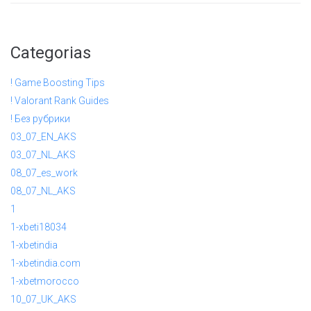
Categorias
! Game Boosting Tips
! Valorant Rank Guides
! Без рубрики
03_07_EN_AKS
03_07_NL_AKS
08_07_es_work
08_07_NL_AKS
1
1-xbeti18034
1-xbetindia
1-xbetindia.com
1-xbetmorocco
10_07_UK_AKS