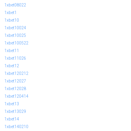
1xbet08022
1xbet1
1xbet10
1xbet10024
1xbet10025
1xbet100522
1xbet11
1xbet11026
1xbet12
1xbet120212
1xbet12027
1xbet12028
1xbet120414
1xbet13
1xbet13029
1xbet14
1xbet140210