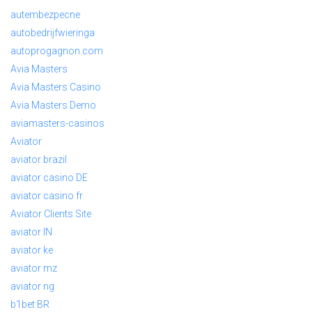
autembezpecne
autobedrijfwieringa
autoprogagnon.com
Avia Masters
Avia Masters Casino
Avia Masters Demo
aviamasters-casinos
Aviator
aviator brazil
aviator casino DE
aviator casino fr
Aviator Clients Site
aviator IN
aviator ke
aviator mz
aviator ng
b1bet BR