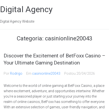
Digital Agency
Digital Agency Website
Categoria:
casinionline20043
Discover the Excitement of BetFoxx Casino –
Your Ultimate Gaming Destination
Por
Rodrigo
Em
casinionline20043
Postou
20/04/2026
Welcome to the world of online gaming at BetFoxx Casino, a place
where excitement, adventure, and opportunities intertwine. Whether
you’re a seasoned player or just starting your journey into the
realm of online casinos, BetFoxx has something to offer everyone.
With an extensive selection of games, user-friendly navigation, and