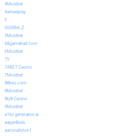
4Mostbet
4wheelplay
5
5000BA_Z
5Mostbet
68gamebait.com
6Mostbet
75
7ABET Casino
7Mostbet
88keo.com
8Mostbet
8ty8 Casino
9Mostbet
a16z generative ai
aapje4kids
aaronallston1