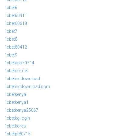
1xbet6
1xbet60411
1xbet60618
1xbet7
1xbet8
1xbet80412
1xbet9
1xbetapp70714
1xbetcm.net
1xbetinddownload
1xbetinddownload.com
1xbetkenya
1xbetkenya1
1xbetkenya25067
1xbetkg-login
1xbetkorea
1xbetpt80715