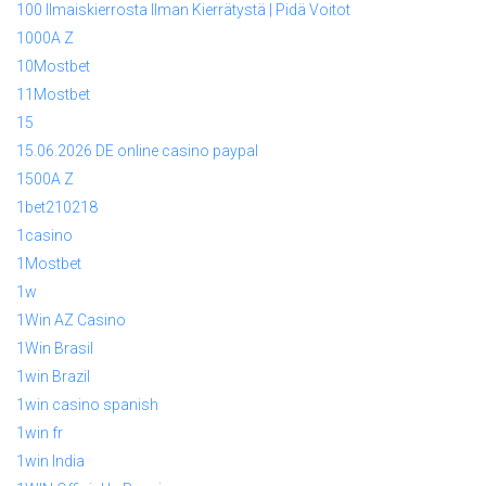
100 Ilmaiskierrosta Ilman Kierrätystä | Pidä Voitot
1000A Z
10Mostbet
11Mostbet
15
15.06.2026 DE online casino paypal
1500A Z
1bet210218
1casino
1Mostbet
1w
1Win AZ Casino
1Win Brasil
1win Brazil
1win casino spanish
1win fr
1win India