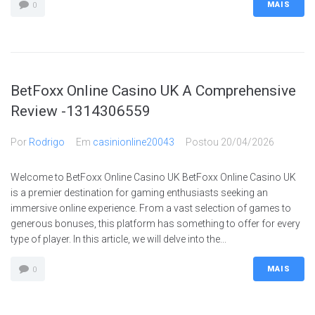
MAIS
0
BetFoxx Online Casino UK A Comprehensive
Review -1314306559
Por
Rodrigo
Em
casinionline20043
Postou
20/04/2026
Welcome to BetFoxx Online Casino UK BetFoxx Online Casino UK
is a premier destination for gaming enthusiasts seeking an
immersive online experience. From a vast selection of games to
generous bonuses, this platform has something to offer for every
type of player. In this article, we will delve into the...
MAIS
0