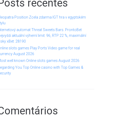
Posts recentes
leopatra Position Zcela zdarma IGT hra v egyptském
tylu
nternetový automat Threat Sweets Bars. ProntoBet
ejvyšší aktuální výherní limit: 96, RTP 22 %, maximální
isky xBet: 28190
nline slots games Play Ports Video game for real
urrency August 2026
ost well known Online slots games August 2026
egarding You Top Online casino with Top Games &
ecurity
Comentários