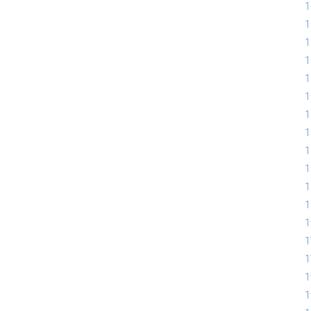
1
1
1
1
1
1
1
1
1
1
1
1
1
1
1
1