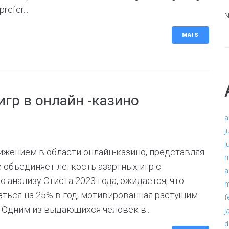
refer...
N
MAIS
гр в онлайн -казино
a
j
j
жением в области онлайн-казино, представляя
m
 объединяет легкость азартных игр с
a
 анализу Стиста 2023 года, ожидается, что
m
ться на 25% в год, мотивированная растущим
f
 Одним из выдающихся человек в...
j
d