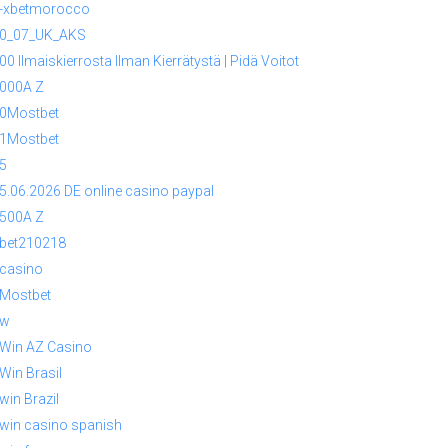
-xbetmorocco
0_07_UK_AKS
00 Ilmaiskierrosta Ilman Kierrätystä | Pidä Voitot
000A Z
0Mostbet
1Mostbet
5
5.06.2026 DE online casino paypal
500A Z
bet210218
casino
Mostbet
1w
Win AZ Casino
Win Brasil
win Brazil
win casino spanish