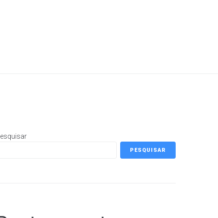
esquisar
PESQUISAR