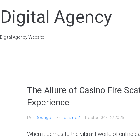
Digital Agency
Digital Agency Website
The Allure of Casino Fire Sca
Experience
Por
Rodrigo
Em
casino2
Postou
04/12/2025
When it comes to the vibrant world of online c