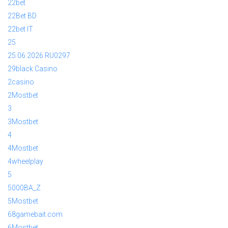
22bet
22Bet BD
22bet IT
25
25.06.2026 RU0297
29black Casino
2casino
2Mostbet
3
3Mostbet
4
4Mostbet
4wheelplay
5
5000BA_Z
5Mostbet
68gamebait.com
6Mostbet