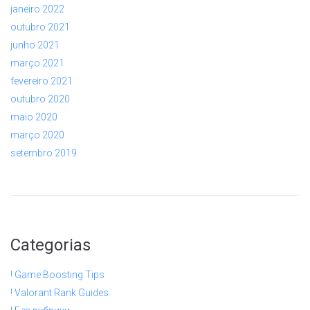
janeiro 2022
outubro 2021
junho 2021
março 2021
fevereiro 2021
outubro 2020
maio 2020
março 2020
setembro 2019
Categorias
! Game Boosting Tips
! Valorant Rank Guides