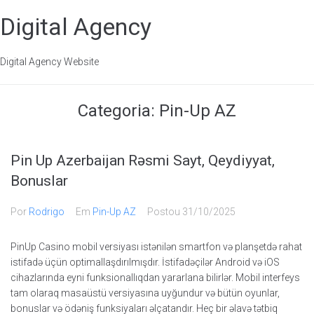
Digital Agency
Digital Agency Website
Categoria:
Pin-Up AZ
Pin Up Azerbaijan Rəsmi Sayt, Qeydiyyat,
Bonuslar
Por
Rodrigo
Em
Pin-Up AZ
Postou
31/10/2025
PinUp Casino mobil versiyası istənilən smartfon və planşetdə rahat
istifadə üçün optimallaşdırılmışdır. İstifadəçilər Android və iOS
cihazlarında eyni funksionallıqdan yararlana bilirlər. Mobil interfeys
tam olaraq masaüstü versiyasına uyğundur və bütün oyunlar,
bonuslar və ödəniş funksiyaları əlçatandır. Heç bir əlavə tətbiq