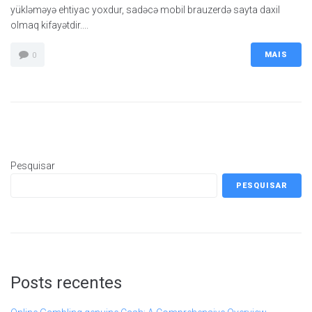
yükləməyə ehtiyac yoxdur, sadəcə mobil brauzerdə sayta daxil
olmaq kifayətdir....
MAIS
0
Pesquisar
PESQUISAR
Posts recentes