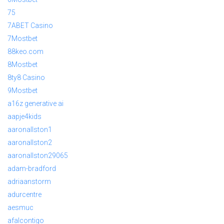
75
7ABET Casino
7Mostbet
88keo.com
8Mostbet
8ty8 Casino
9Mostbet
a16z generative ai
aapje4kids
aaronallston1
aaronallston2
aaronallston29065
adam-bradford
adriaanstorm
adurcentre
aesmuc
afalcontigo