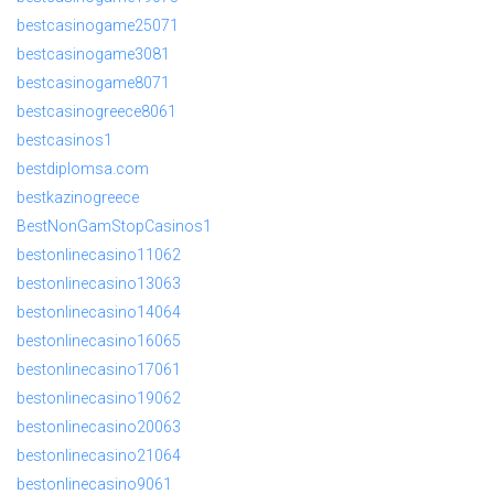
bestcasinogame25071
bestcasinogame3081
bestcasinogame8071
bestcasinogreece8061
bestcasinos1
bestdiplomsa.com
bestkazinogreece
BestNonGamStopCasinos1
bestonlinecasino11062
bestonlinecasino13063
bestonlinecasino14064
bestonlinecasino16065
bestonlinecasino17061
bestonlinecasino19062
bestonlinecasino20063
bestonlinecasino21064
bestonlinecasino9061