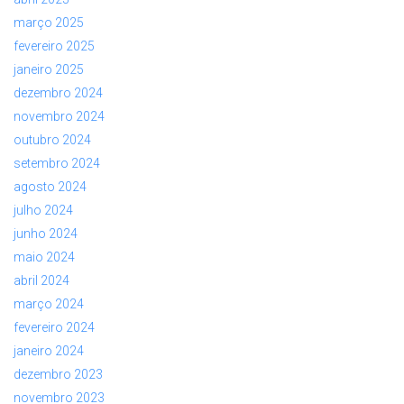
março 2025
fevereiro 2025
janeiro 2025
dezembro 2024
novembro 2024
outubro 2024
setembro 2024
agosto 2024
julho 2024
junho 2024
maio 2024
abril 2024
março 2024
fevereiro 2024
janeiro 2024
dezembro 2023
novembro 2023