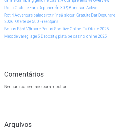
Online Gambling genuine Cash: A Comprehensive Overview
Rotiri Gratuite Fara Depunere În 30 Ş Bonusuri Active
Rotiri Adventure palace rotiri însă sloturi Gratuite Dar Depunere
2026: Oferte de 500 Free Spins
Bonus Fără Vărsare Pariuri Sportive Online: Tu Oferte 2025
Metode varegi age 5 Depozit ş plată pe cazino online 2025
Comentários
Nenhum comentário para mostrar.
Arquivos