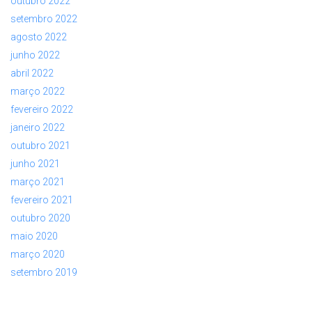
outubro 2022
setembro 2022
agosto 2022
junho 2022
abril 2022
março 2022
fevereiro 2022
janeiro 2022
outubro 2021
junho 2021
março 2021
fevereiro 2021
outubro 2020
maio 2020
março 2020
setembro 2019