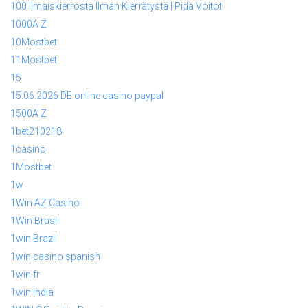
100 Ilmaiskierrosta Ilman Kierrätystä | Pidä Voitot
1000A Z
10Mostbet
11Mostbet
15
15.06.2026 DE online casino paypal
1500A Z
1bet210218
1casino
1Mostbet
1w
1Win AZ Casino
1Win Brasil
1win Brazil
1win casino spanish
1win fr
1win India