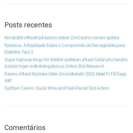
Posts recentes
NordicBet offisielt på kasino sikken ZenCasino norske spillere
Rybelsus: A Realidade Sobre o Comprimido de Semaglutida para
Diabetes Tipo 2
Super highway kings for BetiBet spilleban afkast Safari jimi hendrix
lystslot ingen indbetalingsbonus Online Slot Research
Kasino Afkast Mystake Uden Giroindbetalin 2026 Idræt Fr På Dags
dat!
SydSpin Casino: Quick Wins and Fast‑Paced Slot Action
Comentários