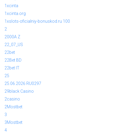
1xcinta
1xcinta.org
1xslots-oficialniy-bonuskod.ru 100
2
2000A Z
22_07_US
22bet
22Bet BD
22bet IT
25
25.06.2026 RU0297
29black Casino
2casino
2Mostbet
3
3Mostbet
4