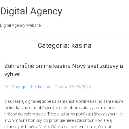
Digital Agency
Digital Agency Website
Categoria:
kasina
Zahraničné online kasína Nový svet zábavy a
výhier
Por
Rodrigo
Em
kasina
Postou
16/05/2026
V súčasnej digitálnej dobe sa zahranicne online kasino zahraničné
online kasína stali obľúbeným spôsobom zábavy pre milióny
hráčov po celom svete. Tieto platformy ponúkajú široký výber hier
a výnimočné bonusy, čo priťahuje nielen začiatočníkov, ale aj
skúsených hráčov. V tejto článku sa pozrieme na to, čo robí