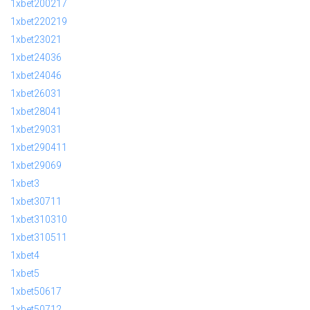
1xbet200217
1xbet220219
1xbet23021
1xbet24036
1xbet24046
1xbet26031
1xbet28041
1xbet29031
1xbet290411
1xbet29069
1xbet3
1xbet30711
1xbet310310
1xbet310511
1xbet4
1xbet5
1xbet50617
1xbet50712