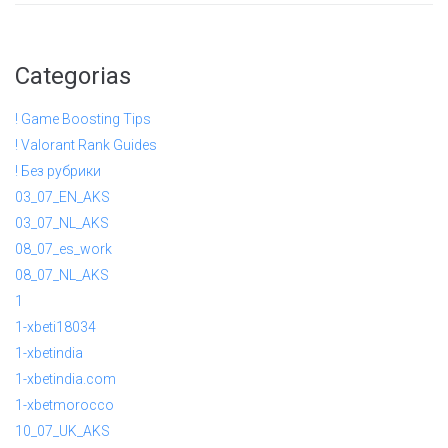
Categorias
! Game Boosting Tips
! Valorant Rank Guides
! Без рубрики
03_07_EN_AKS
03_07_NL_AKS
08_07_es_work
08_07_NL_AKS
1
1-xbeti18034
1-xbetindia
1-xbetindia.com
1-xbetmorocco
10_07_UK_AKS