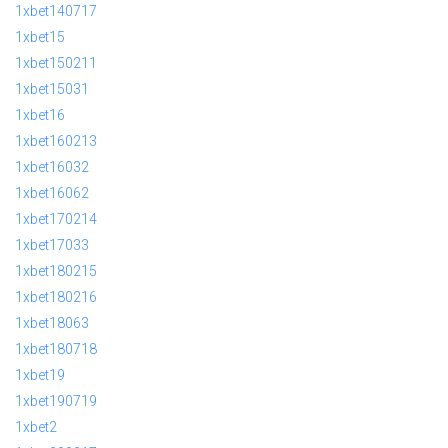
1xbet140717
1xbet15
1xbet150211
1xbet15031
1xbet16
1xbet160213
1xbet16032
1xbet16062
1xbet170214
1xbet17033
1xbet180215
1xbet180216
1xbet18063
1xbet180718
1xbet19
1xbet190719
1xbet2