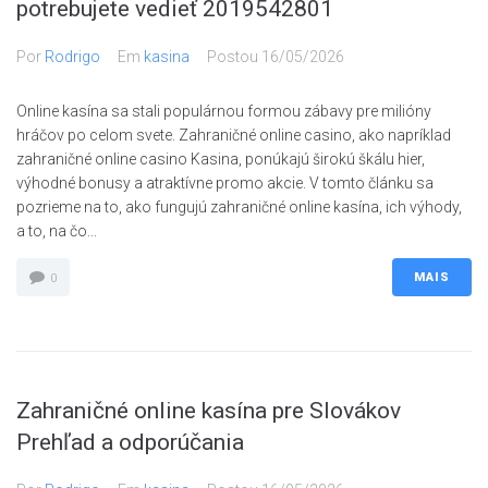
potrebujete vedieť 2019542801
Por
Rodrigo
Em
kasina
Postou
16/05/2026
Online kasína sa stali populárnou formou zábavy pre milióny
hráčov po celom svete. Zahraničné online casino, ako napríklad
zahraničné online casino Kasina, ponúkajú širokú škálu hier,
výhodné bonusy a atraktívne promo akcie. V tomto článku sa
pozrieme na to, ako fungujú zahraničné online kasína, ich výhody,
a to, na čo...
MAIS
0
Zahraničné online kasína pre Slovákov
Prehľad a odporúčania