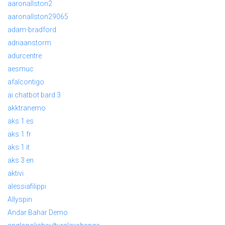
aaronallston2
aaronallston29065
adam-bradford
adriaanstorm
adurcentre
aesmuc
afalcontigo
ai chatbot bard 3
akktranemo
aks 1 es
aks 1 fr
aks 1 it
aks 3 en
aktivi
alessiafilippi
Allyspin
Andar Bahar Demo