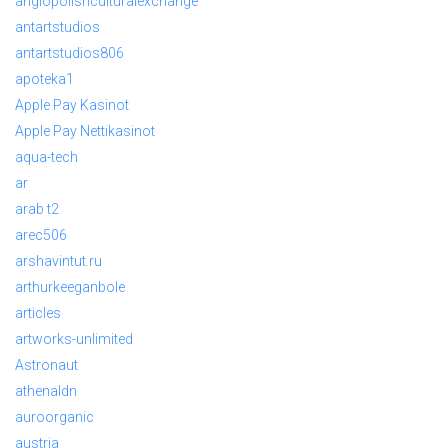
anglopolishculturalexchange
antartstudios
antartstudios806
apoteka1
Apple Pay Kasinot
Apple Pay Nettikasinot
aqua-tech
ar
arab t2
arec506
arshavintut.ru
arthurkeeganbole
articles
artworks-unlimited
Astronaut
athenaldn
auroorganic
austria