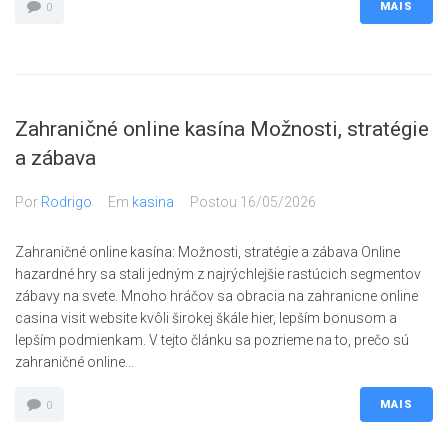
MAIS
0
Zahraničné online kasína Možnosti, stratégie
a zábava
Por
Rodrigo
Em
kasina
Postou
16/05/2026
Zahraničné online kasína: Možnosti, stratégie a zábava Online
hazardné hry sa stali jedným z najrýchlejšie rastúcich segmentov
zábavy na svete. Mnoho hráčov sa obracia na zahranicne online
casina visit website kvôli širokej škále hier, lepším bonusom a
lepším podmienkam. V tejto článku sa pozrieme na to, prečo sú
zahraničné online...
MAIS
0