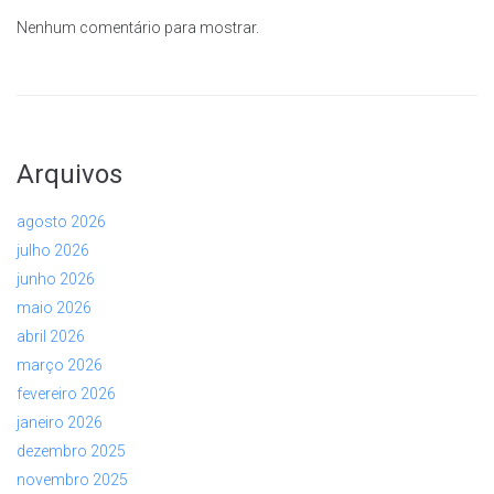
Nenhum comentário para mostrar.
Arquivos
agosto 2026
julho 2026
junho 2026
maio 2026
abril 2026
março 2026
fevereiro 2026
janeiro 2026
dezembro 2025
novembro 2025