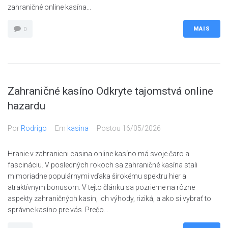
zahraničné online kasína...
MAIS
0
Zahraničné kasíno Odkryte tajomstvá online
hazardu
Por
Rodrigo
Em
kasina
Postou
16/05/2026
Hranie v zahranicni casina online kasíno má svoje čaro a
fascináciu. V posledných rokoch sa zahraničné kasína stali
mimoriadne populárnymi vďaka širokému spektru hier a
atraktívnym bonusom. V tejto článku sa pozrieme na rôzne
aspekty zahraničných kasín, ich výhody, riziká, a ako si vybrať to
správne kasíno pre vás. Prečo...