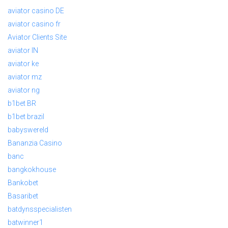
aviator casino DE
aviator casino fr
Aviator Clients Site
aviator IN
aviator ke
aviator mz
aviator ng
b1bet BR
b1bet brazil
babyswereld
Bananzia Casino
banc
bangkokhouse
Bankobet
Basaribet
batdynsspecialisten
batwinner1