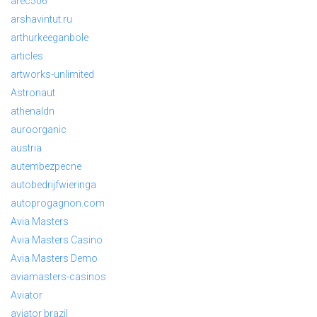
arec506
arshavintut.ru
arthurkeeganbole
articles
artworks-unlimited
Astronaut
athenaldn
auroorganic
austria
autembezpecne
autobedrijfwieringa
autoprogagnon.com
Avia Masters
Avia Masters Casino
Avia Masters Demo
aviamasters-casinos
Aviator
aviator brazil