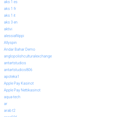
aks 1 es
aks 1 fr
aks 1 it
aks 3 en
aktivi
alessiafilippi
Allyspin
Andar Bahar Demo
anglopolishculturalexchange
antartstudios
antartstudios806
apoteka1
Apple Pay Kasinot
Apple Pay Nettikasinot
aqua-tech
ar
arab t2