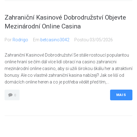
Zahraniční Kasinové Dobrodružství Objevte
Mezinárodní Online Casina
Por
Rodrigo
Em
betcasino3042
Postou
03/05/2026
Zahraniční Kasinové Dobrodružství Se stále rostoucí popularitou
online hraní se čím dál více lidí obrací na casino zahranicni
mezinárodní online casino, aby si užili širokou škálu her a atraktivní
bonusy. Ale co vlastně zahraniční kasina nabízejí? Jak se liší od
domácích online heren a co je potřeba vědět před tím,...
MAIS
0