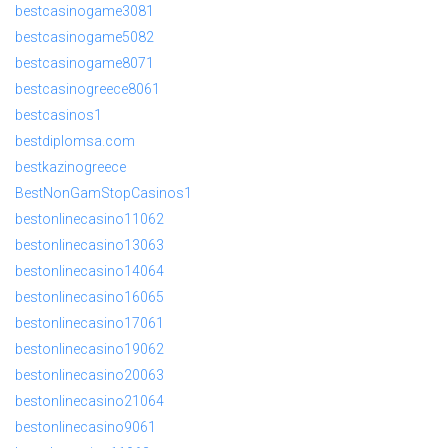
bestcasinogame3081
bestcasinogame5082
bestcasinogame8071
bestcasinogreece8061
bestcasinos1
bestdiplomsa.com
bestkazinogreece
BestNonGamStopCasinos1
bestonlinecasino11062
bestonlinecasino13063
bestonlinecasino14064
bestonlinecasino16065
bestonlinecasino17061
bestonlinecasino19062
bestonlinecasino20063
bestonlinecasino21064
bestonlinecasino9061