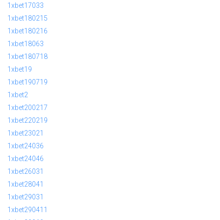
1xbet17033
1xbet180215
1xbet180216
1xbet18063
1xbet180718
1xbet19
1xbet190719
1xbet2
1xbet200217
1xbet220219
1xbet23021
1xbet24036
1xbet24046
1xbet26031
1xbet28041
1xbet29031
1xbet290411