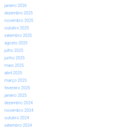
janeiro 2026
dezembro 2025
novembro 2025
outubro 2025
setembro 2025
agosto 2025
julho 2025
junho 2025
maio 2025
abril 2025
março 2025
fevereiro 2025
janeiro 2025
dezembro 2024
novembro 2024
outubro 2024
setembro 2024