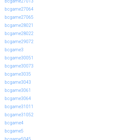
bcgame27013
bcgame27064
bcgame27065
bcgame28021
bcgame28022
bcgame29072
bcgame3
bcgame30051
bcgame30073
bcgame3035
bcgame3043
bcgame3061
bcgame3064
bcgame31011
bcgame31052
bcgame4
bcgame5
bcgame5045