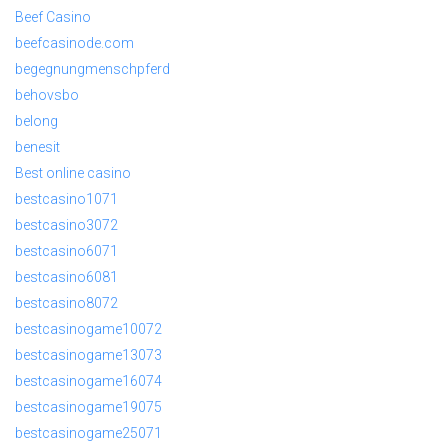
Beef Casino
beefcasinode.com
begegnungmenschpferd
behovsbo
belong
benesit
Best online casino
bestcasino1071
bestcasino3072
bestcasino6071
bestcasino6081
bestcasino8072
bestcasinogame10072
bestcasinogame13073
bestcasinogame16074
bestcasinogame19075
bestcasinogame25071