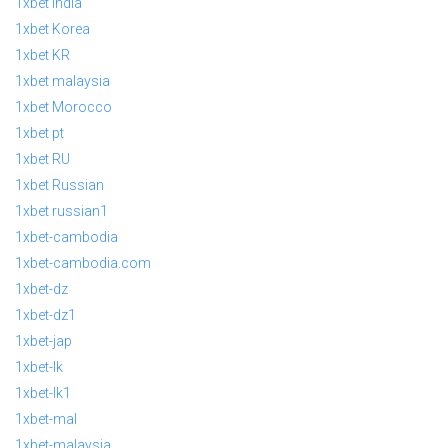
1xbet india
1xbet Korea
1xbet KR
1xbet malaysia
1xbet Morocco
1xbet pt
1xbet RU
1xbet Russian
1xbet russian1
1xbet-cambodia
1xbet-cambodia.com
1xbet-dz
1xbet-dz1
1xbet-jap
1xbet-lk
1xbet-lk1
1xbet-mal
1xbet-malaysia