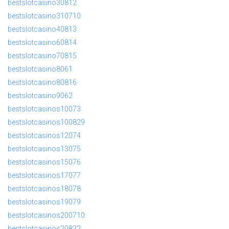
bestslotcasino30812
bestslotcasino310710
bestslotcasino40813
bestslotcasino60814
bestslotcasino70815
bestslotcasino8061
bestslotcasino80816
bestslotcasino9062
bestslotcasinos10073
bestslotcasinos100829
bestslotcasinos12074
bestslotcasinos13075
bestslotcasinos15076
bestslotcasinos17077
bestslotcasinos18078
bestslotcasinos19079
bestslotcasinos200710
bestslotcasinos20822