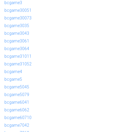
bcgame3
bcgame30051
bcgame30073
bcgame3035
bcgame3043
bcgame3061
bcgame3064
bcgame31011
bcgame31052
bcgame4
bcgame5
bcgame5045
bcgame5079
bcgame6041
bcgame6062
bcgame60710
bcgame7042