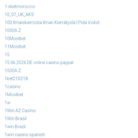
1-xbetmorocco
10_07_UK_AKS
100 Ilmaiskierrosta Ilman Kierrätystä | Pidä Voitot
1000A Z
10Mostbet
11Mostbet
15
15.06.2026 DE online casino paypal
1500A Z
1bet210218
1casino
1Mostbet
1w
1Win AZ Casino
1Win Brasil
1win Brazil
1win casino spanish