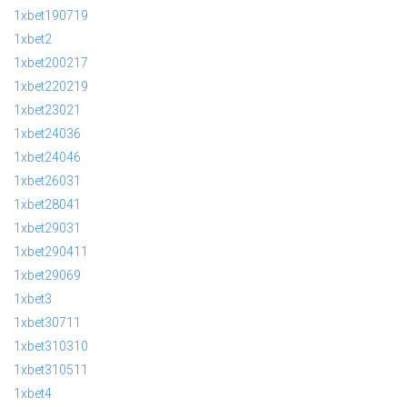
1xbet190719
1xbet2
1xbet200217
1xbet220219
1xbet23021
1xbet24036
1xbet24046
1xbet26031
1xbet28041
1xbet29031
1xbet290411
1xbet29069
1xbet3
1xbet30711
1xbet310310
1xbet310511
1xbet4