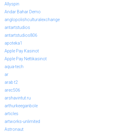
Allyspin
Andar Bahar Demo
anglopolishculturalexchange
antartstudios
antartstudios806
apoteka1
Apple Pay Kasinot
Apple Pay Nettikasinot
aqua-tech
ar
arab t2
arec506
arshavintut.ru
arthurkeeganbole
articles
artworks-unlimited
Astronaut