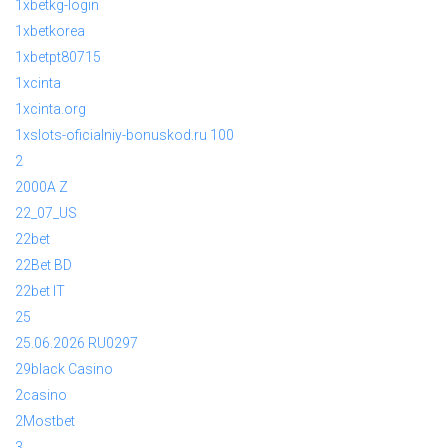
1xbetkg-login
1xbetkorea
1xbetpt80715
1xcinta
1xcinta.org
1xslots-oficialniy-bonuskod.ru 100
2
2000A Z
22_07_US
22bet
22Bet BD
22bet IT
25
25.06.2026 RU0297
29black Casino
2casino
2Mostbet
3