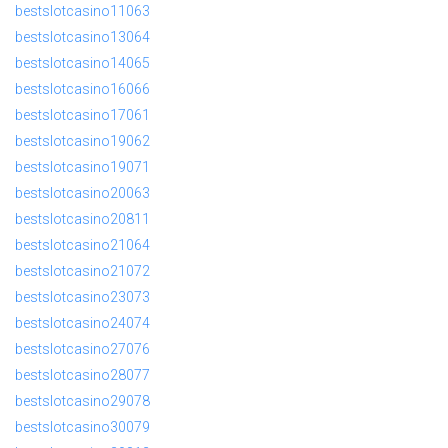
bestslotcasino11063
bestslotcasino13064
bestslotcasino14065
bestslotcasino16066
bestslotcasino17061
bestslotcasino19062
bestslotcasino19071
bestslotcasino20063
bestslotcasino20811
bestslotcasino21064
bestslotcasino21072
bestslotcasino23073
bestslotcasino24074
bestslotcasino27076
bestslotcasino28077
bestslotcasino29078
bestslotcasino30079