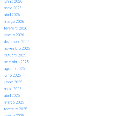
junho 2026
maio 2026
abril 2026
março 2026
fevereiro 2026
janeiro 2026
dezembro 2025
novembro 2025
outubro 2025
setembro 2025
agosto 2025
julho 2025
junho 2025
maio 2025
abril 2025
março 2025
fevereiro 2025
janeiro 2025