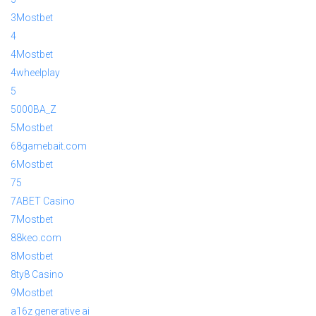
3Mostbet
4
4Mostbet
4wheelplay
5
5000BA_Z
5Mostbet
68gamebait.com
6Mostbet
75
7ABET Casino
7Mostbet
88keo.com
8Mostbet
8ty8 Casino
9Mostbet
a16z generative ai