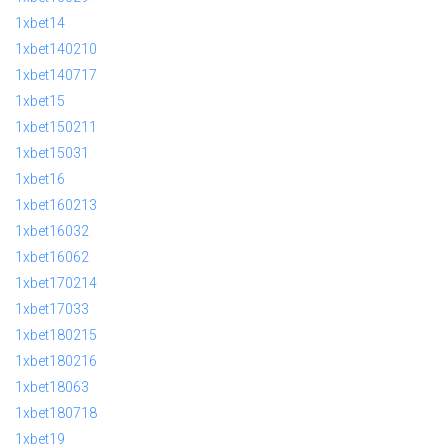
1xbet14
1xbet140210
1xbet140717
1xbet15
1xbet150211
1xbet15031
1xbet16
1xbet160213
1xbet16032
1xbet16062
1xbet170214
1xbet17033
1xbet180215
1xbet180216
1xbet18063
1xbet180718
1xbet19