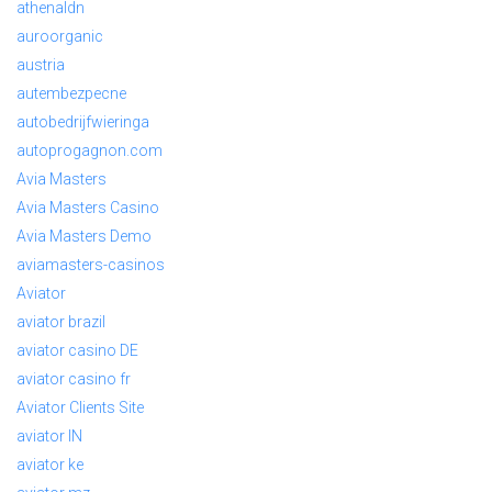
athenaldn
auroorganic
austria
autembezpecne
autobedrijfwieringa
autoprogagnon.com
Avia Masters
Avia Masters Casino
Avia Masters Demo
aviamasters-casinos
Aviator
aviator brazil
aviator casino DE
aviator casino fr
Aviator Clients Site
aviator IN
aviator ke