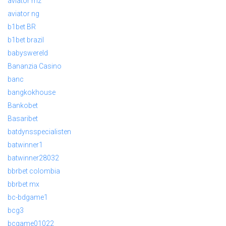
aviator mz
aviator ng
b1bet BR
b1bet brazil
babyswereld
Bananzia Casino
banc
bangkokhouse
Bankobet
Basaribet
batdynsspecialisten
batwinner1
batwinner28032
bbrbet colombia
bbrbet mx
bc-bdgame1
bcg3
bcgame01022