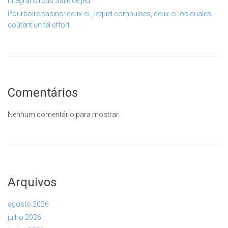
integral Circus Salle de jeu
Pourboire casino: ceux-ci , lequel compulses, ceux-ci los cuales
coûtent un tel effort
Comentários
Nenhum comentário para mostrar.
Arquivos
agosto 2026
julho 2026