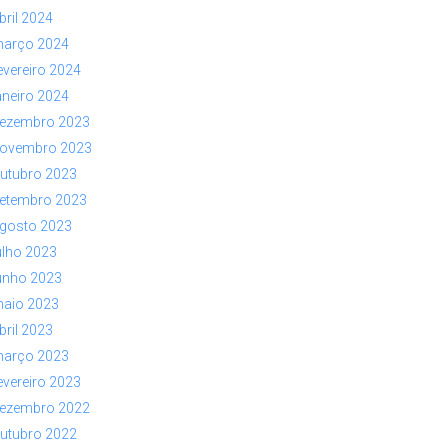
bril 2024
arço 2024
evereiro 2024
aneiro 2024
ezembro 2023
ovembro 2023
utubro 2023
etembro 2023
gosto 2023
ulho 2023
unho 2023
aio 2023
bril 2023
arço 2023
evereiro 2023
ezembro 2022
utubro 2022