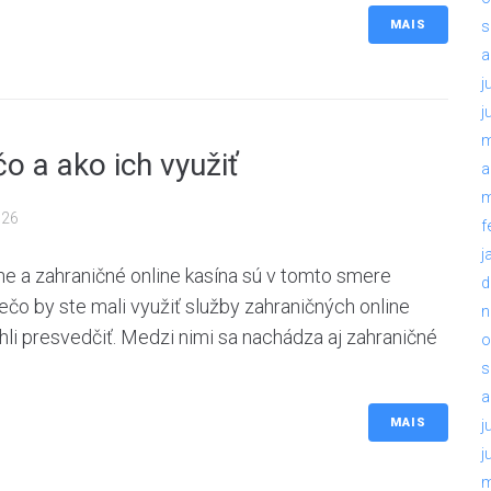
MAIS
s
a
j
j
m
o a ako ich využiť
a
m
026
f
j
ne a zahraničné online kasína sú v tomto smere
d
rečo by ste mali využiť služby zahraničných online
n
mohli presvedčiť. Medzi nimi sa nachádza aj zahraničné
o
s
a
MAIS
j
j
m