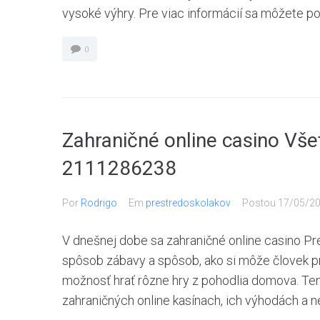
vysoké výhry. Pre viac informácií sa môžete pozr
0
Zahraničné online casino Vše
2111286238
Por
Rodrigo
Em
prestredoskolakov
Postou
17/05/2
V dnešnej dobe sa zahraničné online casino Pr
spôsob zábavy a spôsob, ako si môže človek pr
možnosť hrať rôzne hry z pohodlia domova. Tent
zahraničných online kasínach, ich výhodách a n