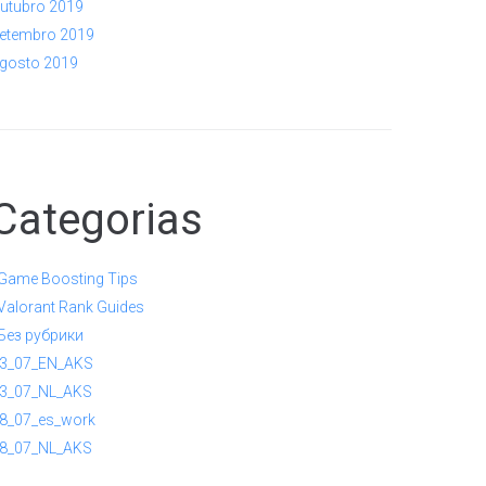
utubro 2019
etembro 2019
gosto 2019
Categorias
 Game Boosting Tips
 Valorant Rank Guides
 Без рубрики
3_07_EN_AKS
3_07_NL_AKS
8_07_es_work
8_07_NL_AKS