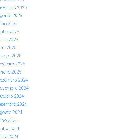
etembro 2025
gosto 2025
ulho 2025
unho 2025
aio 2025
bril 2025
arço 2025
evereiro 2025
aneiro 2025
ezembro 2024
ovembro 2024
utubro 2024
etembro 2024
gosto 2024
ulho 2024
unho 2024
aio 2024