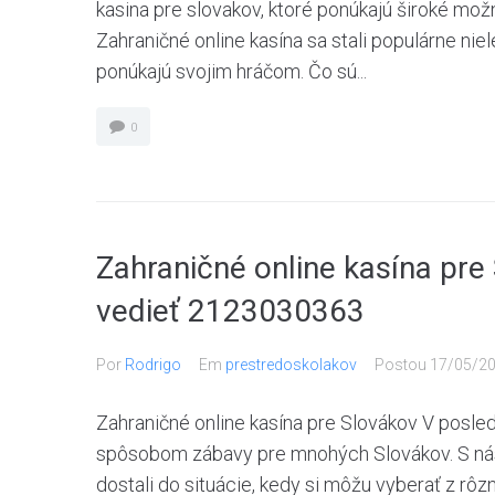
kasina pre slovakov, ktoré ponúkajú široké mož
Zahraničné online kasína sa stali populárne nie
ponúkajú svojim hráčom. Čo sú...
0
Zahraničné online kasína pre
vedieť 2123030363
Por
Rodrigo
Em
prestredoskolakov
Postou
17/05/2
Zahraničné online kasína pre Slovákov V posle
spôsobom zábavy pre mnohých Slovákov. S nás
dostali do situácie, kedy si môžu vyberať z rôz