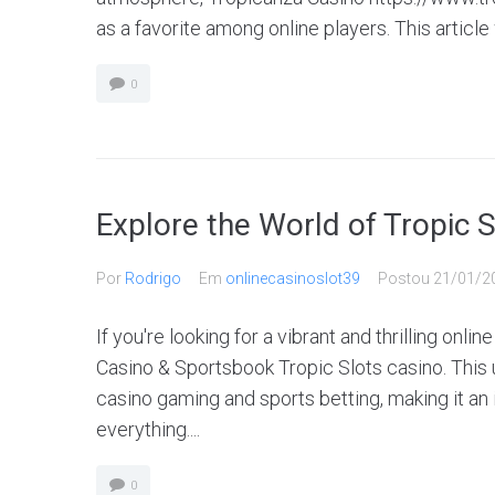
as a favorite among online players. This article w
0
Explore the World of Tropic 
Por
Rodrigo
Em
onlinecasinoslot39
Postou
21/01/2
If you're looking for a vibrant and thrilling onl
Casino & Sportsbook Tropic Slots casino. This
casino gaming and sports betting, making it an i
everything....
0