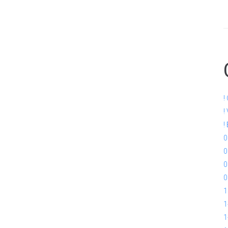
!
!
!
0
0
0
0
1
1
1