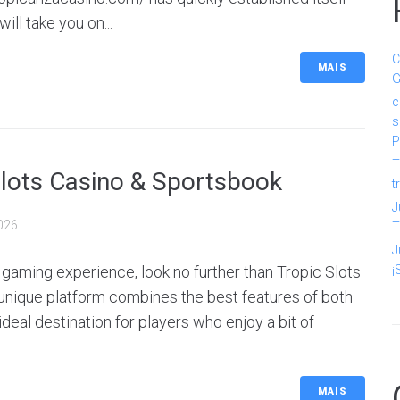
ill take you on...
C
MAIS
G
c
s
P
T
Slots Casino & Sportsbook
t
J
026
T
J
ine gaming experience, look no further than Tropic Slots
¡
 unique platform combines the best features of both
deal destination for players who enjoy a bit of
MAIS