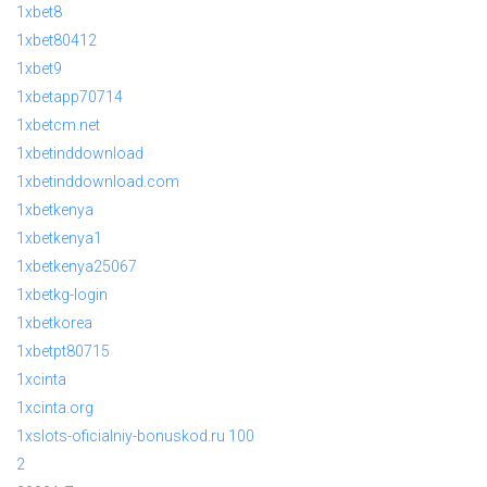
1xbet8
1xbet80412
1xbet9
1xbetapp70714
1xbetcm.net
1xbetinddownload
1xbetinddownload.com
1xbetkenya
1xbetkenya1
1xbetkenya25067
1xbetkg-login
1xbetkorea
1xbetpt80715
1xcinta
1xcinta.org
1xslots-oficialniy-bonuskod.ru 100
2