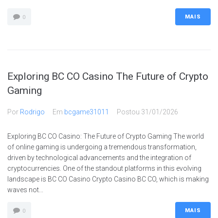
MAIS
0
Exploring BC CO Casino The Future of Crypto
Gaming
Por
Rodrigo
Em
bcgame31011
Postou
31/01/2026
Exploring BC CO Casino: The Future of Crypto Gaming The world
of online gaming is undergoing a tremendous transformation,
driven by technological advancements and the integration of
cryptocurrencies. One of the standout platforms in this evolving
landscape is BC CO Casino Crypto Casino BC CO, which is making
waves not...
MAIS
0