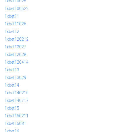
1xbet10025
1xbet100522
1xbet11
1xbet11026
1xbet12
1xbet120212
1xbet12027
1xbet12028
1xbet120414
1xbet13
1xbet13029
1xbet14
1xbet140210
1xbet140717
1xbet15
1xbet150211
1xbet15031
1xbet16