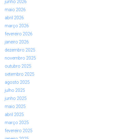
junho 2026
maio 2026
abril 2026
março 2026
fevereiro 2026
janeiro 2026
dezembro 2025
novembro 2025
outubro 2025
setembro 2025
agosto 2025
julho 2025
junho 2025
maio 2025
abril 2025
março 2025
fevereiro 2025
janeiro 2025