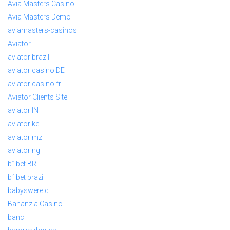
Avia Masters Casino
Avia Masters Demo
aviamasters-casinos
Aviator
aviator brazil
aviator casino DE
aviator casino fr
Aviator Clients Site
aviator IN
aviator ke
aviator mz
aviator ng
b1bet BR
b1bet brazil
babyswereld
Bananzia Casino
banc