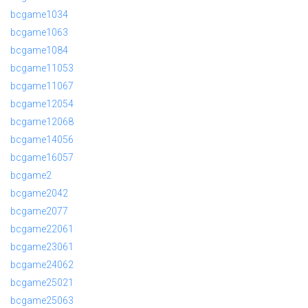
bcgame1034
bcgame1063
bcgame1084
bcgame11053
bcgame11067
bcgame12054
bcgame12068
bcgame14056
bcgame16057
bcgame2
bcgame2042
bcgame2077
bcgame22061
bcgame23061
bcgame24062
bcgame25021
bcgame25063