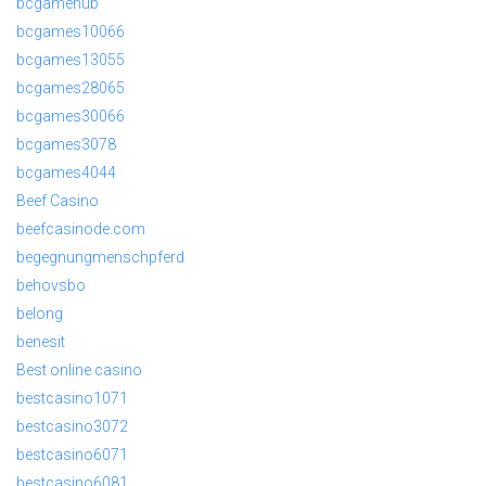
bcgamehub
bcgames10066
bcgames13055
bcgames28065
bcgames30066
bcgames3078
bcgames4044
Beef Casino
beefcasinode.com
begegnungmenschpferd
behovsbo
belong
benesit
Best online casino
bestcasino1071
bestcasino3072
bestcasino6071
bestcasino6081