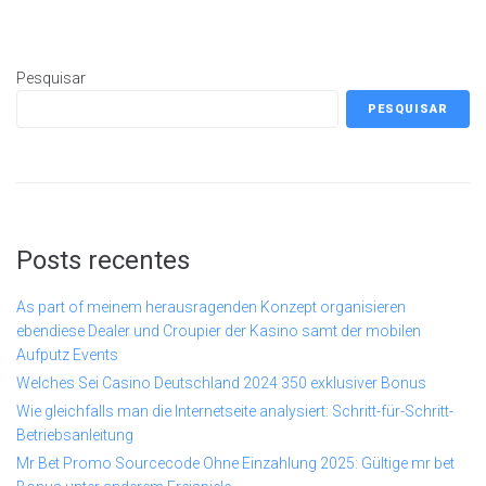
Pesquisar
PESQUISAR
Posts recentes
As part of meinem herausragenden Konzept organisieren
ebendiese Dealer und Croupier der Kasino samt der mobilen
Aufputz Events
Welches Sei Casino Deutschland 2024 350 exklusiver Bonus
Wie gleichfalls man die Internetseite analysiert: Schritt-für-Schritt-
Betriebsanleitung
Mr Bet Promo Sourcecode Ohne Einzahlung 2025: Gültige mr bet