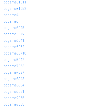
bcgame31011
bcgame31052
bcgame4
bcgame5
bcgame5045
bcgame5079
bcgame6041
bcgame6062
bcgame60710
bcgame7042
bcgame7063
bcgame7087
bcgame8043
bcgame8064
bcgame9051
bcgame9065
bcgame9088