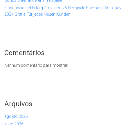
Bonus unter anderem Freispiele
Einschneidend Erfolg Provision 25 Freispiele Spielbank Astropay
2024 Gratis Für jedes Neuen Kunden
Comentários
Nenhum comentário para mostrar.
Arquivos
agosto 2026
julho 2026