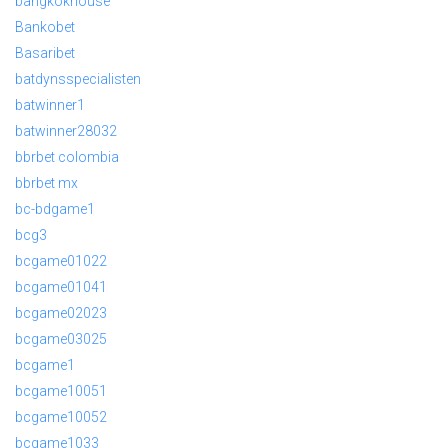
bangkokhouse
Bankobet
Basaribet
batdynsspecialisten
batwinner1
batwinner28032
bbrbet colombia
bbrbet mx
bc-bdgame1
bcg3
bcgame01022
bcgame01041
bcgame02023
bcgame03025
bcgame1
bcgame10051
bcgame10052
bcgame1033