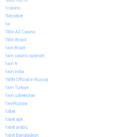
1bet210218
1casino
1Mostbet
1w
1Win AZ Casino
1Win Brasil
1win Brazil
1win casino spanish
1win fr
1win India
1WIN Official In Russia
1win Turkiye
1win uzbekistan
1winRussia
1xBet
1xbet apk
1xbet arabic
1xbet Bangladesh