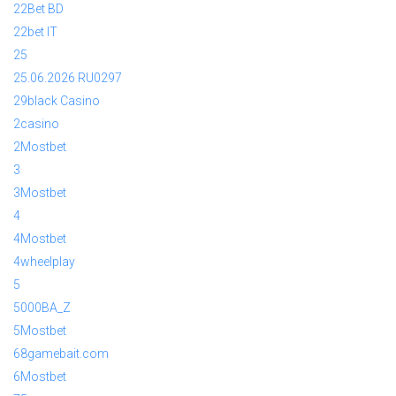
22Bet BD
22bet IT
25
25.06.2026 RU0297
29black Casino
2casino
2Mostbet
3
3Mostbet
4
4Mostbet
4wheelplay
5
5000BA_Z
5Mostbet
68gamebait.com
6Mostbet