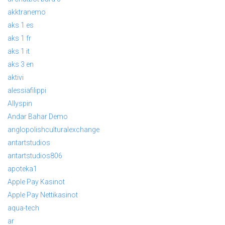
akktranemo
aks 1 es
aks 1 fr
aks 1 it
aks 3 en
aktivi
alessiafilippi
Allyspin
Andar Bahar Demo
anglopolishculturalexchange
antartstudios
antartstudios806
apoteka1
Apple Pay Kasinot
Apple Pay Nettikasinot
aqua-tech
ar