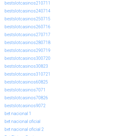
bestslotcasinos210711
bestslotcasinos240714
bestslotcasinos250715
bestslotcasinos260716
bestslotcasinos270717
bestslotcasinos280718
bestslotcasinos290719
bestslotcasinos300720
bestslotcasinos30823
bestslotcasinos310721
bestslotcasinos60825
bestslotcasinos7071
bestslotcasinos70826
bestslotcasinos9072
bet nacional 1
bet nacional oficial
bet nacional oficial 2