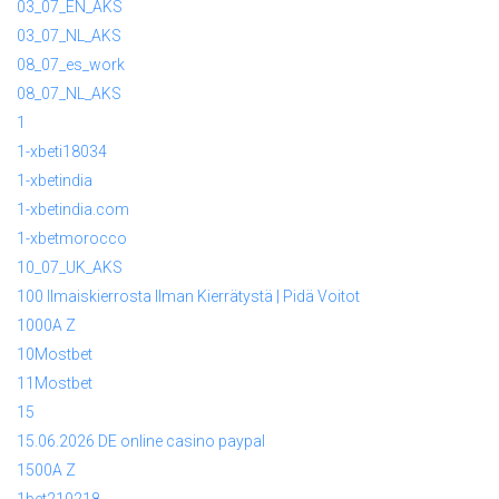
03_07_EN_AKS
03_07_NL_AKS
08_07_es_work
08_07_NL_AKS
1
1-xbeti18034
1-xbetindia
1-xbetindia.com
1-xbetmorocco
10_07_UK_AKS
100 Ilmaiskierrosta Ilman Kierrätystä | Pidä Voitot
1000A Z
10Mostbet
11Mostbet
15
15.06.2026 DE online casino paypal
1500A Z