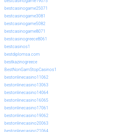
bestcasinogame19075
bestcasinogame25071
bestcasinogame3081
bestcasinogame5082
bestcasinogame8071
bestcasinogreece8061
bestcasinos1
bestdiplomsa.com
bestkazinogreece
BestNonGamStopCasinos1
bestonlinecasino11062
bestonlinecasino13063
bestonlinecasino14064
bestonlinecasino16065
bestonlinecasino17061
bestonlinecasino19062
bestonlinecasino20063
bestonlinecasino21064