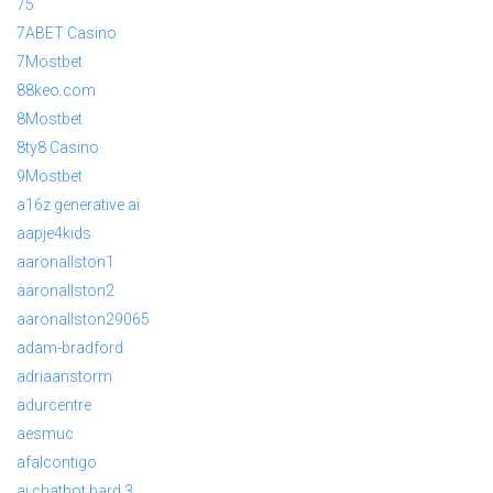
75
7ABET Casino
7Mostbet
88keo.com
8Mostbet
8ty8 Casino
9Mostbet
a16z generative ai
aapje4kids
aaronallston1
aaronallston2
aaronallston29065
adam-bradford
adriaanstorm
adurcentre
aesmuc
afalcontigo
ai chatbot bard 3