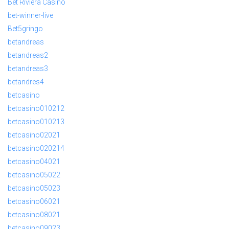
Bet Riviera Casino
bet-winner-live
Bet5gringo
betandreas
betandreas2
betandreas3
betandres4
betcasino
betcasino010212
betcasino010213
betcasino02021
betcasino020214
betcasino04021
betcasino05022
betcasino05023
betcasino06021
betcasino08021
betcasino09023