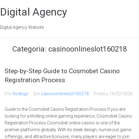
Digital Agency
Digital Agency Website
Categoria:
casinoonlineslot160218
Step-by-Step Guide to Cosmobet Casino
Registration Process
Por
Rodrigo
Em
casinoonlineslot160218
Postou
16/02/2026
Guide to the Cosmobet Casino Registration Process If you are
looking for a thrilling online gaming experience, Cosmobet Casino
Registration Process Cosmobet online casino is one of the
premier platforms globally. With its sleek design, numerous game
offerings, and attractive bonuses, many players are eager to join