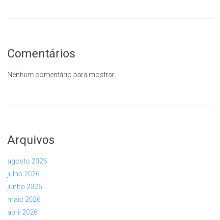
Comentários
Nenhum comentário para mostrar.
Arquivos
agosto 2026
julho 2026
junho 2026
maio 2026
abril 2026