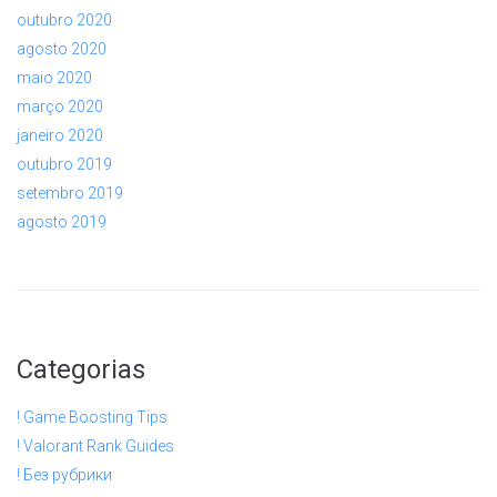
outubro 2020
agosto 2020
maio 2020
março 2020
janeiro 2020
outubro 2019
setembro 2019
agosto 2019
Categorias
! Game Boosting Tips
! Valorant Rank Guides
! Без рубрики