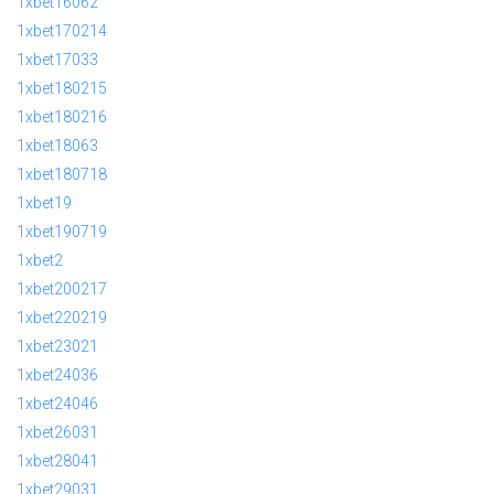
1xbet16062
1xbet170214
1xbet17033
1xbet180215
1xbet180216
1xbet18063
1xbet180718
1xbet19
1xbet190719
1xbet2
1xbet200217
1xbet220219
1xbet23021
1xbet24036
1xbet24046
1xbet26031
1xbet28041
1xbet29031