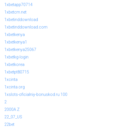
1xbetapp70714
1xbetcm.net
1xbetinddownload
1xbetinddownload.com
1xbetkenya
1xbetkenya1
1xbetkenya25067
1xbetkg-login
1xbetkorea
1xbetpt80715
1xcinta
1xcinta.org
1xslots-oficialniy-bonuskod.ru 100
2
2000A Z
22_07_US
22bet