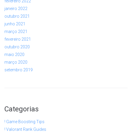
fevereiro 2022
janeiro 2022
outubro 2021
junho 2021
março 2021
fevereiro 2021
outubro 2020
maio 2020
março 2020
setembro 2019
Categorias
! Game Boosting Tips
! Valorant Rank Guides