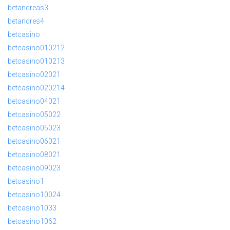
betandreas3
betandres4
betcasino
betcasino010212
betcasino010213
betcasino02021
betcasino020214
betcasino04021
betcasino05022
betcasino05023
betcasino06021
betcasino08021
betcasino09023
betcasino1
betcasino10024
betcasino1033
betcasino1062