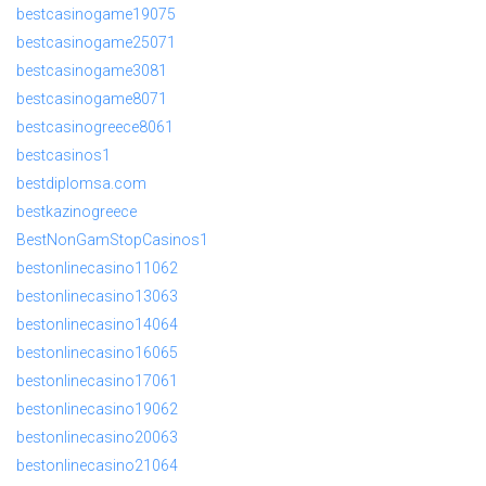
bestcasinogame19075
bestcasinogame25071
bestcasinogame3081
bestcasinogame8071
bestcasinogreece8061
bestcasinos1
bestdiplomsa.com
bestkazinogreece
BestNonGamStopCasinos1
bestonlinecasino11062
bestonlinecasino13063
bestonlinecasino14064
bestonlinecasino16065
bestonlinecasino17061
bestonlinecasino19062
bestonlinecasino20063
bestonlinecasino21064