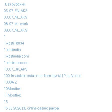
! Без рубрики
03_07_EN_AKS
03_07_NL_AKS
08_07_es_work
08_07_NL_AKS
1
1-xbeti18034
1-xbetindia
1-xbetindia.com
1-xbetmorocco
10_07_UK_AKS
100 Ilmaiskierrosta Ilman Kierrätystä | Pidä Voitot
1000A Z
10Mostbet
11Mostbet
15
15.06.2026 DE online casino paypal