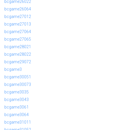
bcgame26022
bcgame26064
bcgame27012
bcgame27013
bcgame27064
bcgame27065
bcgame28021
bcgame28022
bcgame29072
bcgame3
bcgame30051
bcgame30073
bcgame3035
bcgame3043
bcgame3061
bcgame3064
bcgame31011
bcgame31052