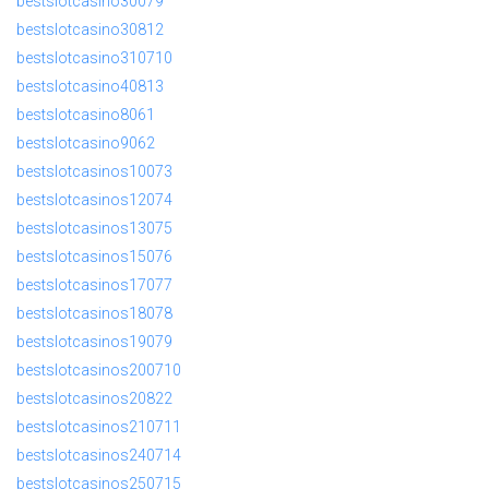
bestslotcasino30079
bestslotcasino30812
bestslotcasino310710
bestslotcasino40813
bestslotcasino8061
bestslotcasino9062
bestslotcasinos10073
bestslotcasinos12074
bestslotcasinos13075
bestslotcasinos15076
bestslotcasinos17077
bestslotcasinos18078
bestslotcasinos19079
bestslotcasinos200710
bestslotcasinos20822
bestslotcasinos210711
bestslotcasinos240714
bestslotcasinos250715