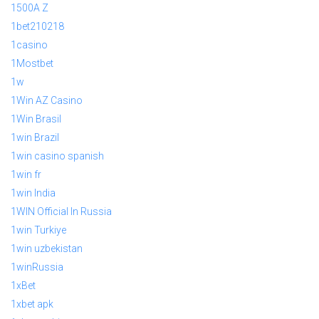
1500A Z
1bet210218
1casino
1Mostbet
1w
1Win AZ Casino
1Win Brasil
1win Brazil
1win casino spanish
1win fr
1win India
1WIN Official In Russia
1win Turkiye
1win uzbekistan
1winRussia
1xBet
1xbet apk