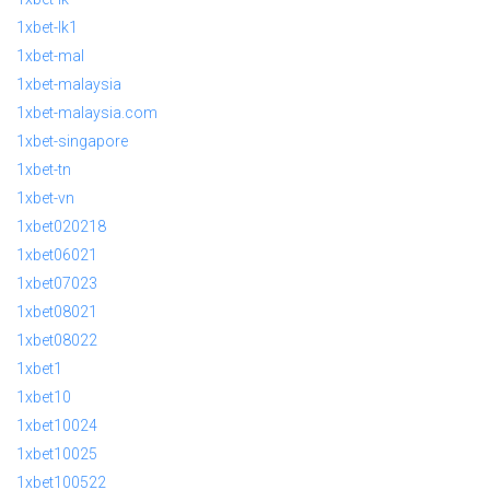
1xbet-lk1
1xbet-mal
1xbet-malaysia
1xbet-malaysia.com
1xbet-singapore
1xbet-tn
1xbet-vn
1xbet020218
1xbet06021
1xbet07023
1xbet08021
1xbet08022
1xbet1
1xbet10
1xbet10024
1xbet10025
1xbet100522