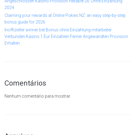
Angeschlossen Kasino Provision hexabet DE Ohne Einzahlung
2024
Claiming your rewards at Online Pokies NZ: an easy step-by-step
bonus guide for 2026
Inoffizieller winner bet Bonus ohne Einzahlung mitarbeiter
Verbunden Kasino 1 Eur Einzahlen Ferner Angewandten Provision
Erhalten
Comentários
Nenhum comentário para mostrar.