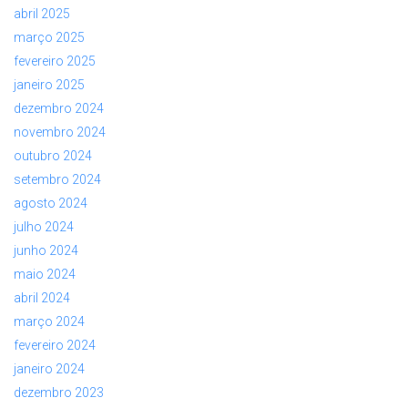
abril 2025
março 2025
fevereiro 2025
janeiro 2025
dezembro 2024
novembro 2024
outubro 2024
setembro 2024
agosto 2024
julho 2024
junho 2024
maio 2024
abril 2024
março 2024
fevereiro 2024
janeiro 2024
dezembro 2023