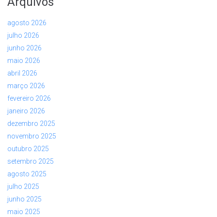
Arquivos
agosto 2026
julho 2026
junho 2026
maio 2026
abril 2026
março 2026
fevereiro 2026
janeiro 2026
dezembro 2025
novembro 2025
outubro 2025
setembro 2025
agosto 2025
julho 2025
junho 2025
maio 2025