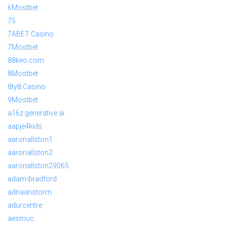
6Mostbet
75
7ABET Casino
7Mostbet
88keo.com
8Mostbet
8ty8 Casino
9Mostbet
a16z generative ai
aapje4kids
aaronallston1
aaronallston2
aaronallston29065
adam-bradford
adriaanstorm
adurcentre
aesmuc