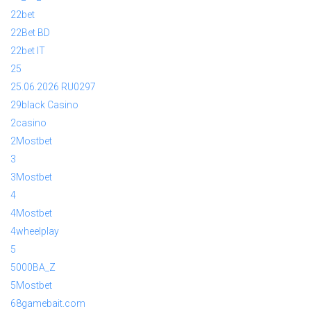
22bet
22Bet BD
22bet IT
25
25.06.2026 RU0297
29black Casino
2casino
2Mostbet
3
3Mostbet
4
4Mostbet
4wheelplay
5
5000BA_Z
5Mostbet
68gamebait.com