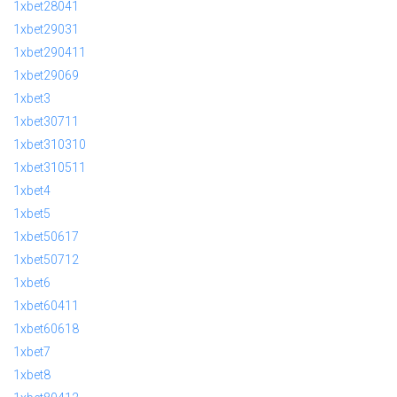
1xbet28041
1xbet29031
1xbet290411
1xbet29069
1xbet3
1xbet30711
1xbet310310
1xbet310511
1xbet4
1xbet5
1xbet50617
1xbet50712
1xbet6
1xbet60411
1xbet60618
1xbet7
1xbet8