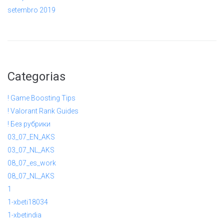
setembro 2019
Categorias
! Game Boosting Tips
! Valorant Rank Guides
! Без рубрики
03_07_EN_AKS
03_07_NL_AKS
08_07_es_work
08_07_NL_AKS
1
1-xbeti18034
1-xbetindia