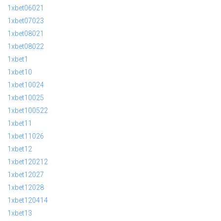
1xbet06021
1xbet07023
1xbet08021
1xbet08022
1xbet1
1xbet10
1xbet10024
1xbet10025
1xbet100522
1xbet11
1xbet11026
1xbet12
1xbet120212
1xbet12027
1xbet12028
1xbet120414
1xbet13