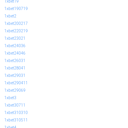
1xbet19
1xbet190719
1xbet2
1xbet200217
1xbet220219
1xbet23021
1xbet24036
1xbet24046
1xbet26031
1xbet28041
1xbet29031
1xbet290411
1xbet29069
1xbet3
1xbet30711
1xbet310310
1xbet310511
1xbet4