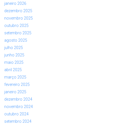
janeiro 2026
dezembro 2025
novembro 2025
outubro 2025
setembro 2025
agosto 2025
julho 2025
junho 2025
maio 2025
abril 2025
março 2025
fevereiro 2025
janeiro 2025
dezembro 2024
novembro 2024
outubro 2024
setembro 2024