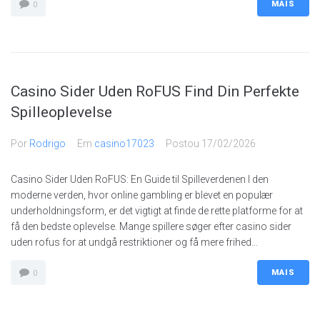
MAIS
0
Casino Sider Uden RoFUS Find Din Perfekte
Spilleoplevelse
Por
Rodrigo
Em
casino17023
Postou
17/02/2026
Casino Sider Uden RoFUS: En Guide til Spilleverdenen I den
moderne verden, hvor online gambling er blevet en populær
underholdningsform, er det vigtigt at finde de rette platforme for at
få den bedste oplevelse. Mange spillere søger efter casino sider
uden rofus for at undgå restriktioner og få mere frihed...
MAIS
0