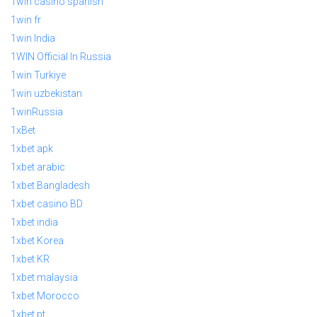
1win casino spanish
1win fr
1win India
1WIN Official In Russia
1win Turkiye
1win uzbekistan
1winRussia
1xBet
1xbet apk
1xbet arabic
1xbet Bangladesh
1xbet casino BD
1xbet india
1xbet Korea
1xbet KR
1xbet malaysia
1xbet Morocco
1xbet pt