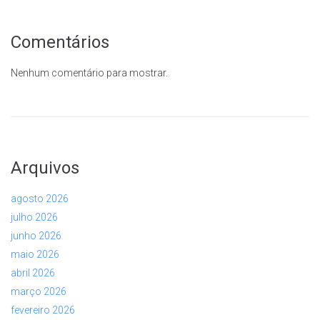
Comentários
Nenhum comentário para mostrar.
Arquivos
agosto 2026
julho 2026
junho 2026
maio 2026
abril 2026
março 2026
fevereiro 2026