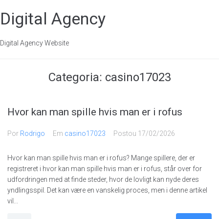
Digital Agency
Digital Agency Website
Categoria:
casino17023
Hvor kan man spille hvis man er i rofus
Por
Rodrigo
Em
casino17023
Postou
17/02/2026
Hvor kan man spille hvis man er i rofus? Mange spillere, der er
registreret i hvor kan man spille hvis man er i rofus, står over for
udfordringen med at finde steder, hvor de lovligt kan nyde deres
yndlingsspil. Det kan være en vanskelig proces, men i denne artikel
vil...