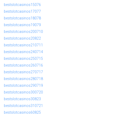
bestslotcasinos15076
bestslotcasinos17077
bestslotcasinos18078
bestslotcasinos19079
bestslotcasinos200710
bestslotcasinos20822
bestslotcasinos210711
bestslotcasinos240714
bestslotcasinos250715
bestslotcasinos260716
bestslotcasinos270717
bestslotcasinos280718
bestslotcasinos290719
bestslotcasinos300720
bestslotcasinos30823
bestslotcasinos310721
bestslotcasinos60825