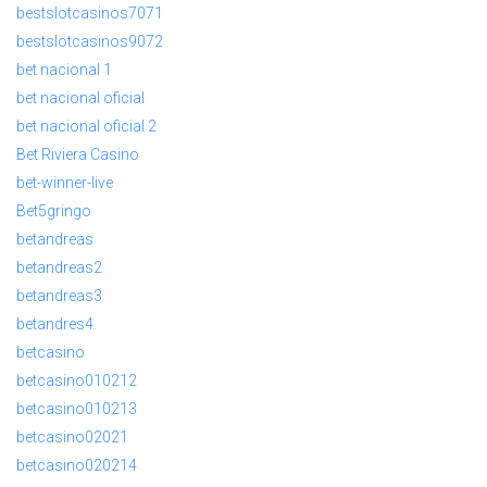
bestslotcasinos7071
bestslotcasinos9072
bet nacional 1
bet nacional oficial
bet nacional oficial 2
Bet Riviera Casino
bet-winner-live
Bet5gringo
betandreas
betandreas2
betandreas3
betandres4
betcasino
betcasino010212
betcasino010213
betcasino02021
betcasino020214