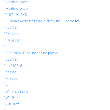
1-xbetindia.com
1-xbetmorocco
10_07_UK_AKS
100 Ilmaiskierrosta Ilman Kierrätystä | Pidä Voitot
1000A Z
10Mostbet
11Mostbet
15
15.06.2026 DE online casino paypal
1500A Z
1bet210218
1casino
1Mostbet
1w
1Win AZ Casino
1Win Brasil
1win Brazil