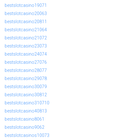
bestslotcasino19071
bestslotcasino20063
bestslotcasino20811
bestslotcasino21064
bestslotcasino21072
bestslotcasino23073
bestslotcasino24074
bestslotcasino27076
bestslotcasino28077
bestslotcasino29078
bestslotcasino30079
bestslotcasino30812
bestslotcasino310710
bestslotcasino40813
bestslotcasino8061
bestslotcasino9062
bestslotcasinos10073