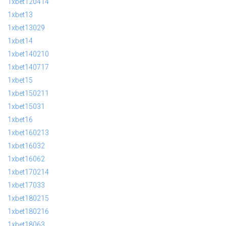
1xbet120414
1xbet13
1xbet13029
1xbet14
1xbet140210
1xbet140717
1xbet15
1xbet150211
1xbet15031
1xbet16
1xbet160213
1xbet16032
1xbet16062
1xbet170214
1xbet17033
1xbet180215
1xbet180216
1xbet18063