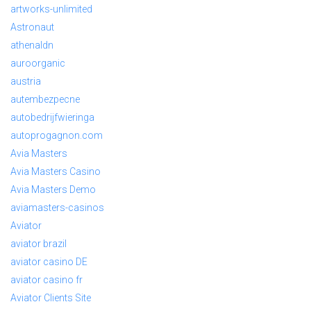
artworks-unlimited
Astronaut
athenaldn
auroorganic
austria
autembezpecne
autobedrijfwieringa
autoprogagnon.com
Avia Masters
Avia Masters Casino
Avia Masters Demo
aviamasters-casinos
Aviator
aviator brazil
aviator casino DE
aviator casino fr
Aviator Clients Site