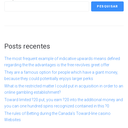
PESQUISAR
Posts recentes
The most frequent example of indicative upwards means defined
regarding the the advantages is the free revolves greet offer
They are a famous option for people which have a giant money,
because they could potentially enjoys larger perks
What is the restricted matter I could put in acquisition in order to an
online gambling establishment?
Toward limited ?20 put, you earn ?20 into the additional money and
you can one hundred spins recognized contained in this ?0
The rules of Betting during the Canada’s Toward-line casino
Websites