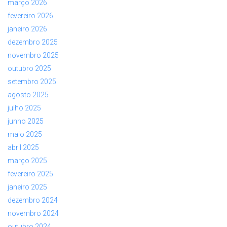
março 2026
fevereiro 2026
janeiro 2026
dezembro 2025
novembro 2025
outubro 2025
setembro 2025
agosto 2025
julho 2025
junho 2025
maio 2025
abril 2025
março 2025
fevereiro 2025
janeiro 2025
dezembro 2024
novembro 2024
outubro 2024