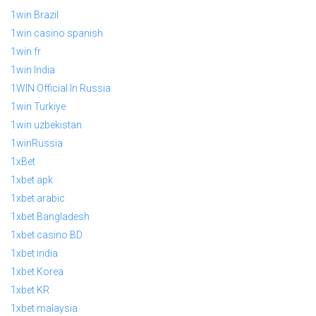
1win Brazil
1win casino spanish
1win fr
1win India
1WIN Official In Russia
1win Turkiye
1win uzbekistan
1winRussia
1xBet
1xbet apk
1xbet arabic
1xbet Bangladesh
1xbet casino BD
1xbet india
1xbet Korea
1xbet KR
1xbet malaysia