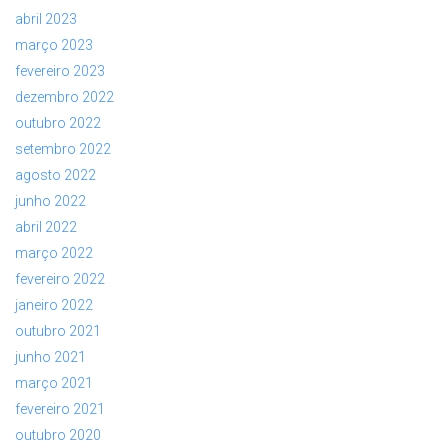
abril 2023
março 2023
fevereiro 2023
dezembro 2022
outubro 2022
setembro 2022
agosto 2022
junho 2022
abril 2022
março 2022
fevereiro 2022
janeiro 2022
outubro 2021
junho 2021
março 2021
fevereiro 2021
outubro 2020