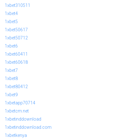
1xbet310511
1xbet4
1xbet5
1xbet50617
1xbet50712
1xbet6
1xbet60411
1xbet60618
1xbet7
1xbet8
1xbet80412
1xbet9
1xbetapp70714
1xbetcm.net
1xbetinddownload
1xbetinddownload.com
1xbetkenya