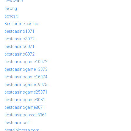
behovsbo
belong
benesit
Best online casino
bestcasino1071
bestcasino3072
bestcasino6071
bestcasino8072
bestcasinogame10072
bestcasinogame13073
bestcasinogame16074
bestcasinogame19075
bestcasinogame25071
bestcasinogame3081
bestcasinogame8071
bestcasinogreece8061
bestcasinos1
bestdiplomsa.com