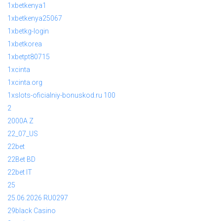
1xbetkenya1
1xbetkenya25067
1xbetkg-login
1xbetkorea
1xbetpt80715
1xcinta
1xcinta.org
1xslots-oficialniy-bonuskod.ru 100
2
2000A Z
22_07_US
22bet
22Bet BD
22bet IT
25
25.06.2026 RU0297
29black Casino