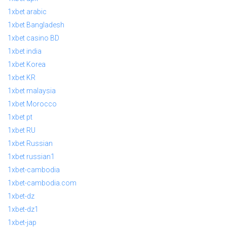
1xbet arabic
1xbet Bangladesh
1xbet casino BD
1xbet india
1xbet Korea
1xbet KR
1xbet malaysia
1xbet Morocco
1xbet pt
1xbet RU
1xbet Russian
1xbet russian1
1xbet-cambodia
1xbet-cambodia.com
1xbet-dz
1xbet-dz1
1xbet-jap