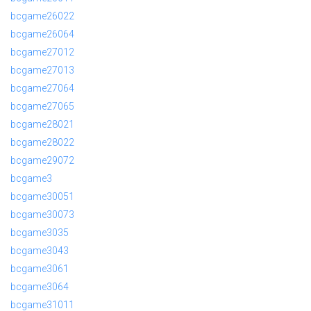
bcgame26022
bcgame26064
bcgame27012
bcgame27013
bcgame27064
bcgame27065
bcgame28021
bcgame28022
bcgame29072
bcgame3
bcgame30051
bcgame30073
bcgame3035
bcgame3043
bcgame3061
bcgame3064
bcgame31011