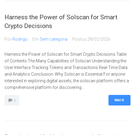
Harness the Power of Solscan for Smart
Crypto Decisions
Por
Rodrigo
Em
Sem categoria
Postou
28/02/2026
Harness the Power of Solscan for Smart Crypto Decisions Table
of Contents The Many Capabilities of Solscan Understanding the
User Interface Tracking Tokens and Transactions Real-Time Data
and Analytics Conclusion: Why Solscan is Essential For anyone
interested in exploring digital assets, the solscan platform offers a
comprehensive platform for discovering...
MAIS
0