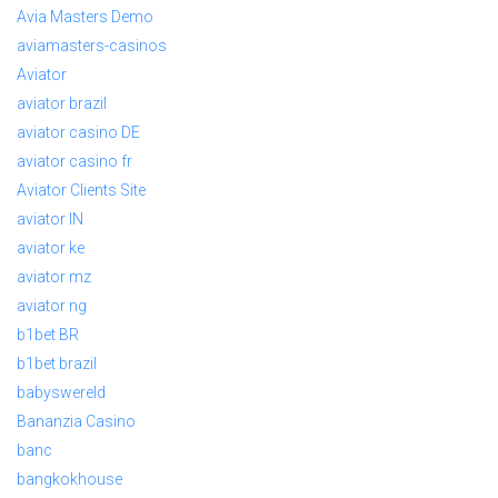
Avia Masters Demo
aviamasters-casinos
Aviator
aviator brazil
aviator casino DE
aviator casino fr
Aviator Clients Site
aviator IN
aviator ke
aviator mz
aviator ng
b1bet BR
b1bet brazil
babyswereld
Bananzia Casino
banc
bangkokhouse