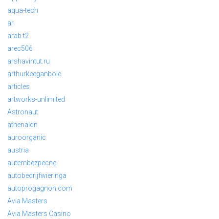
aqua-tech
ar
arab t2
arec506
arshavintut.ru
arthurkeeganbole
articles
artworks-unlimited
Astronaut
athenaldn
auroorganic
austria
autembezpecne
autobedrijfwieringa
autoprogagnon.com
Avia Masters
Avia Masters Casino