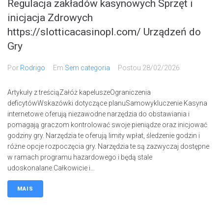
Regulacja zakładów kasynowych Sprzęt i
inicjacja Zdrowych
https://slotticacasinopl.com/ Urządzeń do
Gry
Por
Rodrigo
Em
Sem categoria
Postou
28/02/2026
Artykuły z treściąZałóż kapeluszeOgraniczenia
deficytówWskazówki dotyczące planuSamowykluczenie Kasyna
internetowe oferują niezawodne narzędzia do obstawiania i
pomagają graczom kontrolować swoje pieniądze oraz inicjować
godziny gry. Narzędzia te oferują limity wpłat, śledzenie godzin i
różne opcje rozpoczęcia gry. Narzędzia te są zazwyczaj dostępne
w ramach programu hazardowego i będą stale
udoskonalane.Całkowicie i...
MAIS