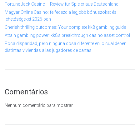
Fortune Jack Casino – Review für Spieler aus Deutschland
Magyar Online Casino: felfedezd a legjobb bónuszokat és
lehetőségeket 2026-ban
Cherish thrilling outcomes: Your complete kk8 gambling guide
Attain gambling power: kk8’s breakthrough casino asset control
Poca disparidad, pero ninguna cosa diferente en lo cual deben
distintas viviendas a las jugadores de cartas
Comentários
Nenhum comentário para mostrar.