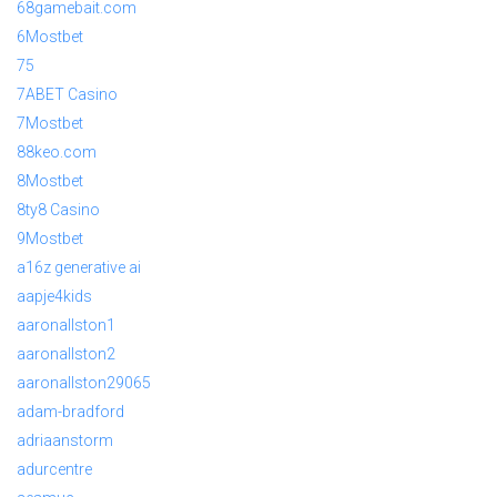
68gamebait.com
6Mostbet
75
7ABET Casino
7Mostbet
88keo.com
8Mostbet
8ty8 Casino
9Mostbet
a16z generative ai
aapje4kids
aaronallston1
aaronallston2
aaronallston29065
adam-bradford
adriaanstorm
adurcentre