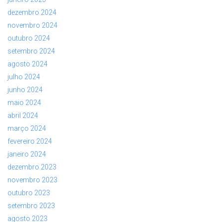
dezembro 2024
novembro 2024
outubro 2024
setembro 2024
agosto 2024
julho 2024
junho 2024
maio 2024
abril 2024
março 2024
fevereiro 2024
janeiro 2024
dezembro 2023
novembro 2023
outubro 2023
setembro 2023
agosto 2023