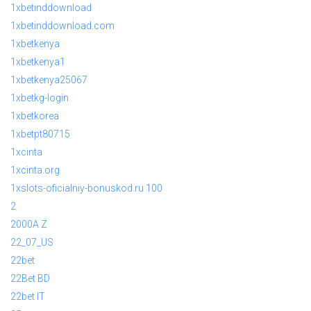
1xbetinddownload
1xbetinddownload.com
1xbetkenya
1xbetkenya1
1xbetkenya25067
1xbetkg-login
1xbetkorea
1xbetpt80715
1xcinta
1xcinta.org
1xslots-oficialniy-bonuskod.ru 100
2
2000A Z
22_07_US
22bet
22Bet BD
22bet IT