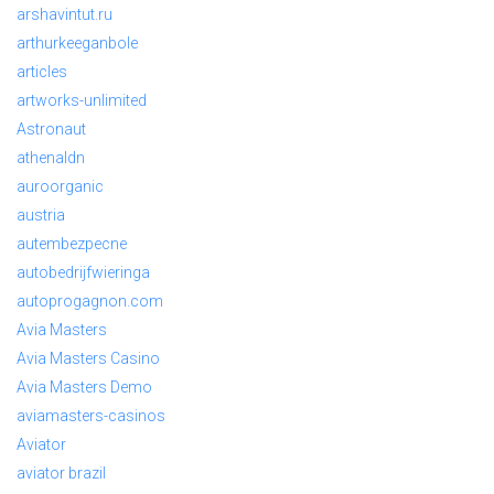
arshavintut.ru
arthurkeeganbole
articles
artworks-unlimited
Astronaut
athenaldn
auroorganic
austria
autembezpecne
autobedrijfwieringa
autoprogagnon.com
Avia Masters
Avia Masters Casino
Avia Masters Demo
aviamasters-casinos
Aviator
aviator brazil