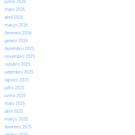
junho 2026
maio 2026
abril 2026
março 2026
fevereiro 2026
janeiro 2026
dezembro 2025
novembro 2025
outubro 2025
setembro 2025
agosto 2025
julho 2025
junho 2025
maio 2025
abril 2025
março 2025
fevereiro 2025
janeiro 2025