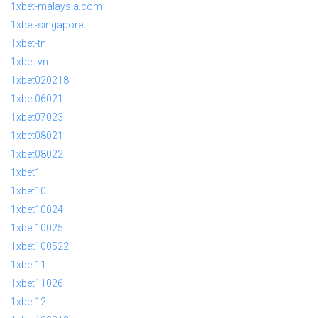
1xbet-malaysia.com
1xbet-singapore
1xbet-tn
1xbet-vn
1xbet020218
1xbet06021
1xbet07023
1xbet08021
1xbet08022
1xbet1
1xbet10
1xbet10024
1xbet10025
1xbet100522
1xbet11
1xbet11026
1xbet12