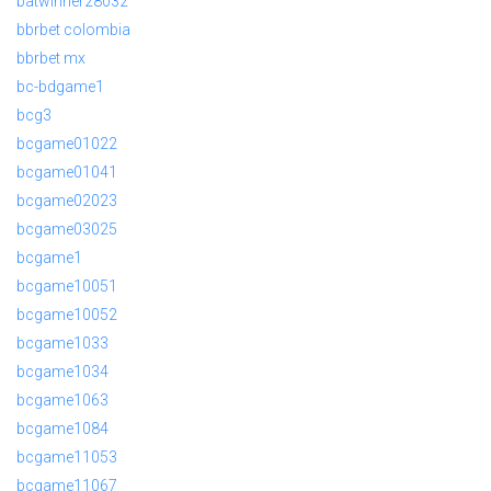
batwinner28032
bbrbet colombia
bbrbet mx
bc-bdgame1
bcg3
bcgame01022
bcgame01041
bcgame02023
bcgame03025
bcgame1
bcgame10051
bcgame10052
bcgame1033
bcgame1034
bcgame1063
bcgame1084
bcgame11053
bcgame11067