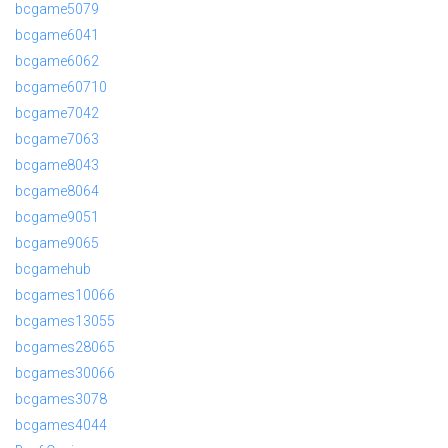
bcgame5079
bcgame6041
bcgame6062
bcgame60710
bcgame7042
bcgame7063
bcgame8043
bcgame8064
bcgame9051
bcgame9065
bcgamehub
bcgames10066
bcgames13055
bcgames28065
bcgames30066
bcgames3078
bcgames4044