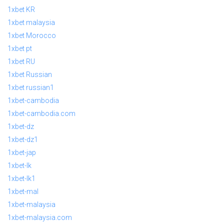
1xbet KR
1xbet malaysia
1xbet Morocco
1xbet pt
1xbet RU
1xbet Russian
1xbet russian1
1xbet-cambodia
1xbet-cambodia.com
1xbet-dz
1xbet-dz1
1xbet-jap
1xbet-lk
1xbet-lk1
1xbet-mal
1xbet-malaysia
1xbet-malaysia.com