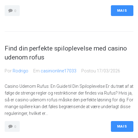
MAIS
0
Find din perfekte spiloplevelse med casino
udenom rofus
Por
Rodrigo
Em
casinionline17033
Postou
17/03/2026
Casino Udenom Rufus: En Guide til Din Spiloplevelse Er du træt af at
følge de strenge regler og restriktioner der findes via Rufus? Hvis ja,
så er casino udenom rofus måske den perfekte løsning for dig. For
mange spillere kan det føles begrænsende at være underlagt disse
reguleringer, hvilket er...
MAIS
0