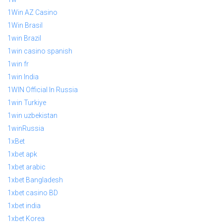
1Win AZ Casino
1Win Brasil
1win Brazil
1win casino spanish
1win fr
1win India
1WIN Official In Russia
1win Turkiye
1win uzbekistan
1winRussia
1xBet
1xbet apk
1xbet arabic
1xbet Bangladesh
1xbet casino BD
1xbet india
1xbet Korea