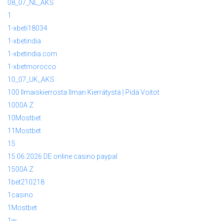
08_07_NL_AKS
1
1-xbeti18034
1-xbetindia
1-xbetindia.com
1-xbetmorocco
10_07_UK_AKS
100 Ilmaiskierrosta Ilman Kierrätystä | Pidä Voitot
1000A Z
10Mostbet
11Mostbet
15
15.06.2026 DE online casino paypal
1500A Z
1bet210218
1casino
1Mostbet
1w