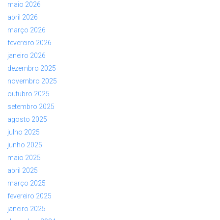
maio 2026
abril 2026
março 2026
fevereiro 2026
janeiro 2026
dezembro 2025
novembro 2025
outubro 2025
setembro 2025
agosto 2025
julho 2025
junho 2025
maio 2025
abril 2025
março 2025
fevereiro 2025
janeiro 2025