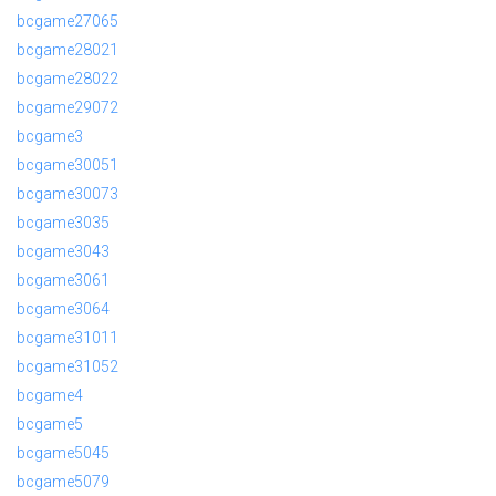
bcgame27065
bcgame28021
bcgame28022
bcgame29072
bcgame3
bcgame30051
bcgame30073
bcgame3035
bcgame3043
bcgame3061
bcgame3064
bcgame31011
bcgame31052
bcgame4
bcgame5
bcgame5045
bcgame5079