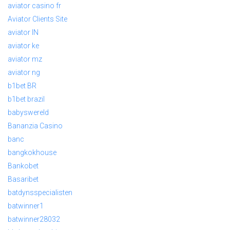
aviator casino fr
Aviator Clients Site
aviator IN
aviator ke
aviator mz
aviator ng
b1bet BR
b1bet brazil
babyswereld
Bananzia Casino
banc
bangkokhouse
Bankobet
Basaribet
batdynsspecialisten
batwinner1
batwinner28032