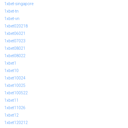
1xbet-singapore
1xbet-tn
1xbet-vn
1xbet020218
1xbet06021
1xbet07023
1xbet08021
1xbet08022
1xbet1
1xbet10
1xbet10024
1xbet10025
1xbet100522
1xbet11
1xbet11026
1xbet12
1xbet120212