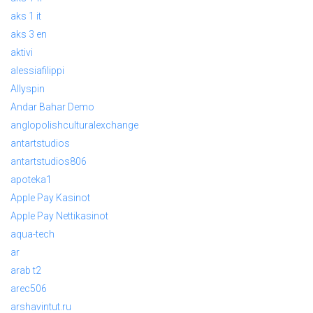
aks 1 it
aks 3 en
aktivi
alessiafilippi
Allyspin
Andar Bahar Demo
anglopolishculturalexchange
antartstudios
antartstudios806
apoteka1
Apple Pay Kasinot
Apple Pay Nettikasinot
aqua-tech
ar
arab t2
arec506
arshavintut.ru