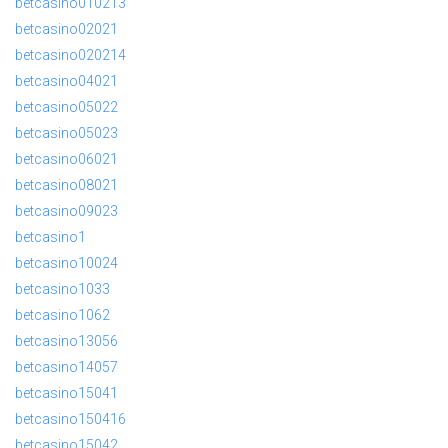
betcasino010213
betcasino02021
betcasino020214
betcasino04021
betcasino05022
betcasino05023
betcasino06021
betcasino08021
betcasino09023
betcasino1
betcasino10024
betcasino1033
betcasino1062
betcasino13056
betcasino14057
betcasino15041
betcasino150416
betcasino15042