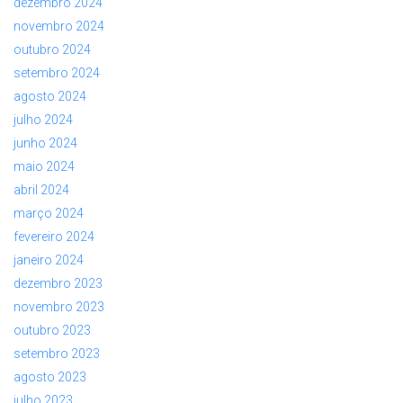
dezembro 2024
novembro 2024
outubro 2024
setembro 2024
agosto 2024
julho 2024
junho 2024
maio 2024
abril 2024
março 2024
fevereiro 2024
janeiro 2024
dezembro 2023
novembro 2023
outubro 2023
setembro 2023
agosto 2023
julho 2023