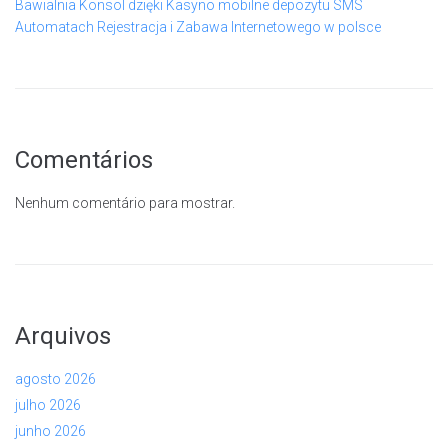
Bawialnia Konsol dzięki Kasyno mobilne depozytu SMS
Automatach Rejestracja i Zabawa Internetowego w polsce
Comentários
Nenhum comentário para mostrar.
Arquivos
agosto 2026
julho 2026
junho 2026