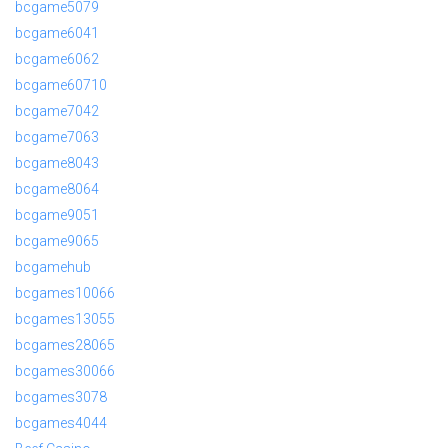
bcgame5079
bcgame6041
bcgame6062
bcgame60710
bcgame7042
bcgame7063
bcgame8043
bcgame8064
bcgame9051
bcgame9065
bcgamehub
bcgames10066
bcgames13055
bcgames28065
bcgames30066
bcgames3078
bcgames4044