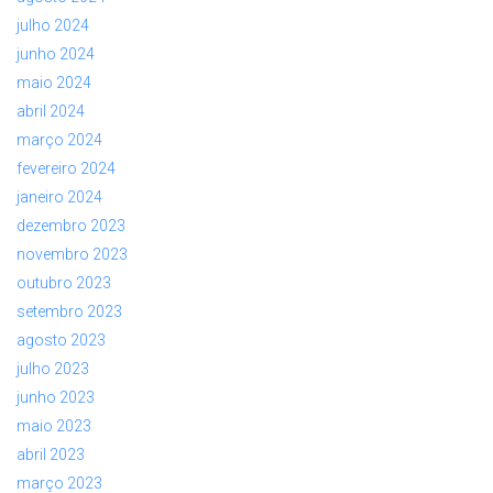
julho 2024
junho 2024
maio 2024
abril 2024
março 2024
fevereiro 2024
janeiro 2024
dezembro 2023
novembro 2023
outubro 2023
setembro 2023
agosto 2023
julho 2023
junho 2023
maio 2023
abril 2023
março 2023