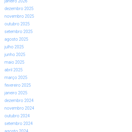
janeiro 2026
dezembro 2025
novembro 2025
outubro 2025
setembro 2025
agosto 2025
julho 2025
junho 2025
maio 2025
abril 2025
março 2025
fevereiro 2025
janeiro 2025
dezembro 2024
novembro 2024
outubro 2024
setembro 2024
agosto 2024