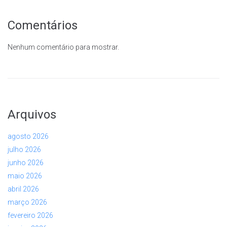
Comentários
Nenhum comentário para mostrar.
Arquivos
agosto 2026
julho 2026
junho 2026
maio 2026
abril 2026
março 2026
fevereiro 2026