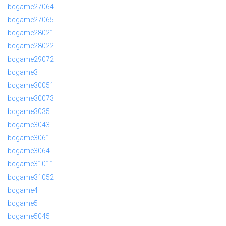
bcgame27064
bcgame27065
bcgame28021
bcgame28022
bcgame29072
bcgame3
bcgame30051
bcgame30073
bcgame3035
bcgame3043
bcgame3061
bcgame3064
bcgame31011
bcgame31052
bcgame4
bcgame5
bcgame5045