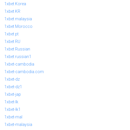
1xbet Korea
1xbet KR
1xbet malaysia
1xbet Morocco
1xbet pt
1xbet RU
1xbet Russian
1xbet russian1
1xbet-cambodia
1xbet-cambodia.com
1xbet-dz
1xbet-dz1
1xbet-jap
1xbet-lk
1xbet-lk1
1xbet-mal
1xbet-malaysia