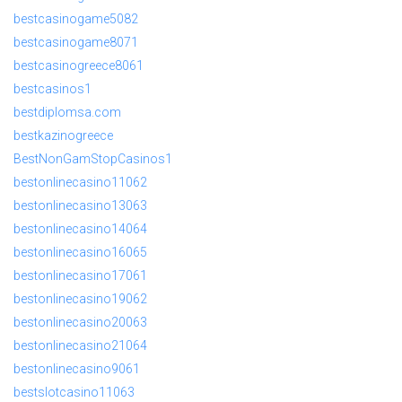
bestcasinogame5082
bestcasinogame8071
bestcasinogreece8061
bestcasinos1
bestdiplomsa.com
bestkazinogreece
BestNonGamStopCasinos1
bestonlinecasino11062
bestonlinecasino13063
bestonlinecasino14064
bestonlinecasino16065
bestonlinecasino17061
bestonlinecasino19062
bestonlinecasino20063
bestonlinecasino21064
bestonlinecasino9061
bestslotcasino11063