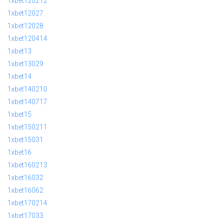
1xbet120212
1xbet12027
1xbet12028
1xbet120414
1xbet13
1xbet13029
1xbet14
1xbet140210
1xbet140717
1xbet15
1xbet150211
1xbet15031
1xbet16
1xbet160213
1xbet16032
1xbet16062
1xbet170214
1xbet17033