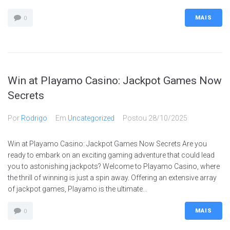
MAIS
0
Win at Playamo Casino: Jackpot Games Now
Secrets
Por
Rodrigo
Em
Uncategorized
Postou
28/10/2025
Win at Playamo Casino: Jackpot Games Now Secrets Are you
ready to embark on an exciting gaming adventure that could lead
you to astonishing jackpots? Welcome to Playamo Casino, where
the thrill of winning is just a spin away. Offering an extensive array
of jackpot games, Playamo is the ultimate...
MAIS
0