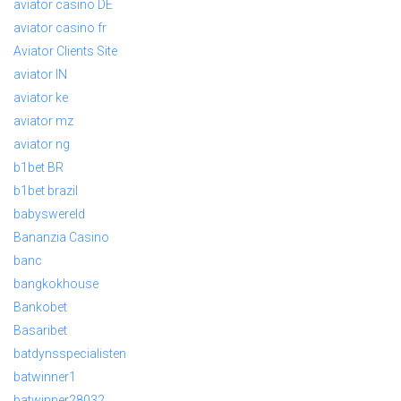
aviator casino DE
aviator casino fr
Aviator Clients Site
aviator IN
aviator ke
aviator mz
aviator ng
b1bet BR
b1bet brazil
babyswereld
Bananzia Casino
banc
bangkokhouse
Bankobet
Basaribet
batdynsspecialisten
batwinner1
batwinner28032