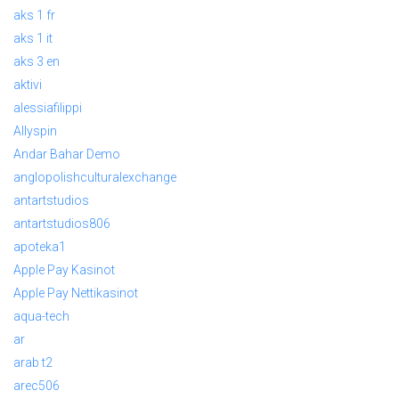
aks 1 fr
aks 1 it
aks 3 en
aktivi
alessiafilippi
Allyspin
Andar Bahar Demo
anglopolishculturalexchange
antartstudios
antartstudios806
apoteka1
Apple Pay Kasinot
Apple Pay Nettikasinot
aqua-tech
ar
arab t2
arec506