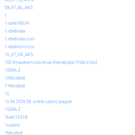
08_07_NL_AKS
1
1-xbeti18034
1-xbetindia
1-xbetindia.com
1-xbetmorocco
10_07_UK_AKS
100 Ilmaiskierrosta Ilman Kierrätystä | Pidä Voitot
1000A Z
10Mostbet
11Mostbet
15
15.06.2026 DE online casino paypal
1500A Z
1bet210218
1casino
1Mostbet