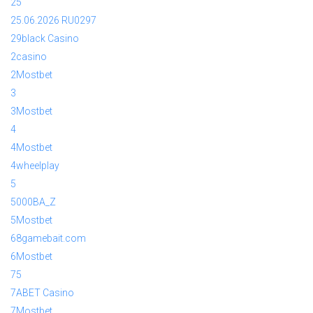
25
25.06.2026 RU0297
29black Casino
2casino
2Mostbet
3
3Mostbet
4
4Mostbet
4wheelplay
5
5000BA_Z
5Mostbet
68gamebait.com
6Mostbet
75
7ABET Casino
7Mostbet