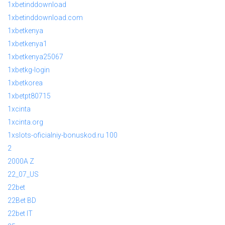
1xbetinddownload
1xbetinddownload.com
1xbetkenya
1xbetkenya1
1xbetkenya25067
1xbetkg-login
1xbetkorea
1xbetpt80715
1xcinta
1xcinta.org
1xslots-oficialniy-bonuskod.ru 100
2
2000A Z
22_07_US
22bet
22Bet BD
22bet IT