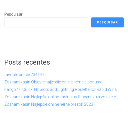
Pesquisar
PESQUISAR
Posts recentes
favorite article 234141
Zoznam kasín Objavte najlepšie online herne a bonusy
Fairgo77: Quick‑Hit Slots and Lightning Roulette for Rapid Wins
Zoznam kasín Najlepšie online kasína na Slovensku a vo svete
Zoznam kasín Najlepšie online herne pre rok 2023