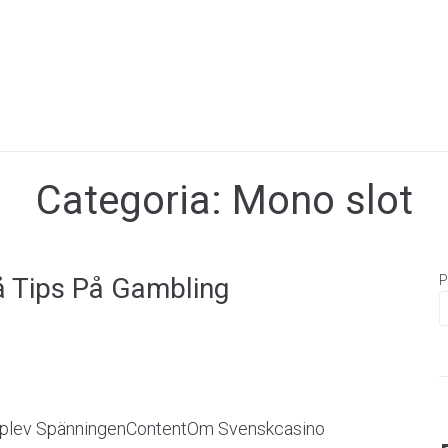
Categoria:
Mono slot
å Tips På Gambling
P
 Upplev SpänningenContentOm Svenskcasino