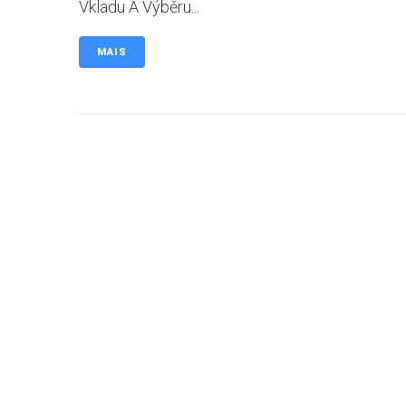
Vkladu A Výběru...
MAIS