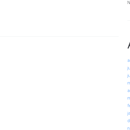
N
a
j
j
m
a
m
f
j
d
n