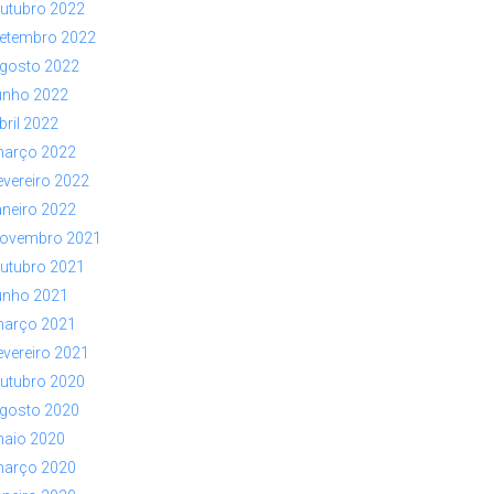
utubro 2022
etembro 2022
gosto 2022
unho 2022
bril 2022
arço 2022
evereiro 2022
aneiro 2022
ovembro 2021
utubro 2021
unho 2021
arço 2021
evereiro 2021
utubro 2020
gosto 2020
aio 2020
arço 2020