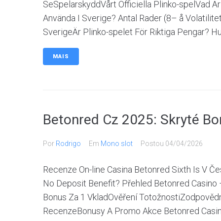
SeSpelarskyddVårt Officiella Plinko-spelVad Är
Använda I Sverige? Antal Rader (8– å Volatilit
SverigeÄr Plinko-spelet För Riktiga Pengar? Hur
MAIS
Betonred Cz 2025: Skryté Bo
Por
Rodrigo
Em
Mono slot
Postou
04/04/2026
Recenze On-line Casina Betonred Sixth Is V Č
No Deposit Benefit? Přehled Betonred Casino 
Bonus Za 1 VkladOvěření TotožnostiZodpověd
RecenzeBonusy A Promo Akce Betonred Casin