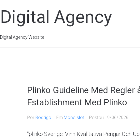
Digital Agency
Digital Agency Website
Plinko Guideline Med Regler 
Establishment Med Plinko
Por
Rodrigo
Em
Mono slot
Postou
19/06/2026
"plinko Sverige: Vinn Kvalitativa Pengar Och