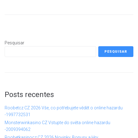
Pesquisar
PESQUISAR
Posts recentes
Roobetcz CZ 2026 Vše, co potřebujete vědět o online hazardu
-1997732531
Monsterwinkasino CZ Vstupte do světa online hazardu
-2009394062
Roobetkasinocz CZ 2026 Novinky, Bonusy a Hry