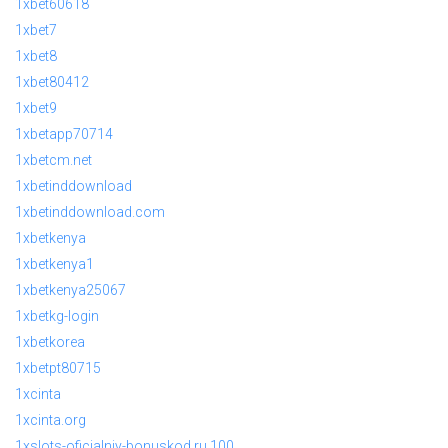
1xbet60618
1xbet7
1xbet8
1xbet80412
1xbet9
1xbetapp70714
1xbetcm.net
1xbetinddownload
1xbetinddownload.com
1xbetkenya
1xbetkenya1
1xbetkenya25067
1xbetkg-login
1xbetkorea
1xbetpt80715
1xcinta
1xcinta.org
1xslots-oficialniy-bonuskod.ru 100