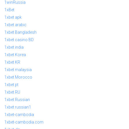
1winRussia
1xBet
1xbet apk
1xbet arabic
1xbet Bangladesh
1xbet casino BD
1xbet india
1xbet Korea
1xbet KR
1xbet malaysia
1xbet Morocco
1xbet pt
1xbet RU
1xbet Russian
1xbet russian1
1xbet-cambodia
1xbet-cambodia.com