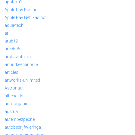
apoteka1
Apple Pay Kasinot
Apple Pay Nettikasinot
aqua-tech
ar
arab t2
arec506
arshavintut.ru
arthurkeeganbole
articles
artworks-unlimited
Astronaut
athenaldn
auroorganic
austria
autembezpecne
autobedrijfwieringa