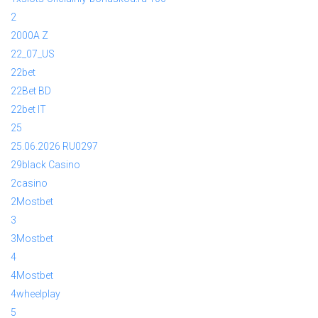
2
2000A Z
22_07_US
22bet
22Bet BD
22bet IT
25
25.06.2026 RU0297
29black Casino
2casino
2Mostbet
3
3Mostbet
4
4Mostbet
4wheelplay
5