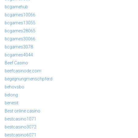
bcgamehub
bcgames10066
bcgames13055
bcgames28065
bcgames30066
bcgames3078
bcgames4044
Beef Casino
beefcasinode.com
begegnungmenschpferd
behovsbo
belong
benesit
Best online casino
bestcasino1071
bestcasino3072
bestcasino6071