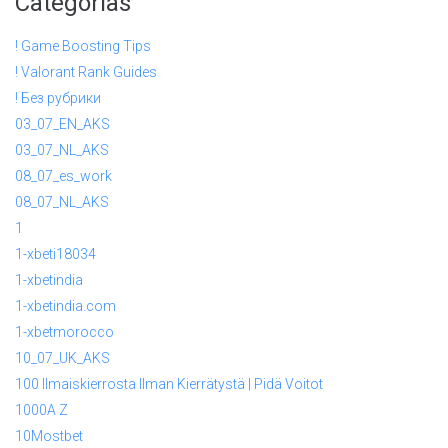
Categorias
! Game Boosting Tips
! Valorant Rank Guides
! Без рубрики
03_07_EN_AKS
03_07_NL_AKS
08_07_es_work
08_07_NL_AKS
1
1-xbeti18034
1-xbetindia
1-xbetindia.com
1-xbetmorocco
10_07_UK_AKS
100 Ilmaiskierrosta Ilman Kierrätystä | Pidä Voitot
1000A Z
10Mostbet