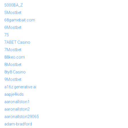
5000BA_Z
5Mostbet
68gamebait.com
6Mostbet
75
7ABET Casino
7Mostbet
88keo.com
8Mostbet
8ty8 Casino
9Mostbet
a16z generative ai
aapje4kids
aaronallston1
aaronallston2
aaronallston29065
adam-bradford