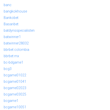
banc
bangkokhouse
Bankobet
Basaribet
batdynsspecialisten
batwinner1
batwinner28032
bbrbet colombia
bbrbet mx
bc-bdgame1
bcg3
bcgame01022
bcgame01041
bcgame02023
bcgame03025
bcgame1
bcgame10051