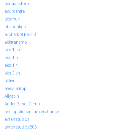
adriaanstorm
adurcentre
aesmuc
afalcontigo
ai chatbot bard 3
akktranemo
aks 1 es
aks 1 fr
aks 1 it
aks 3 en
aktivi
alessiafilippi
Allyspin
Andar Bahar Demo
anglopolishculturalexchange
antartstudios
antartstudios806