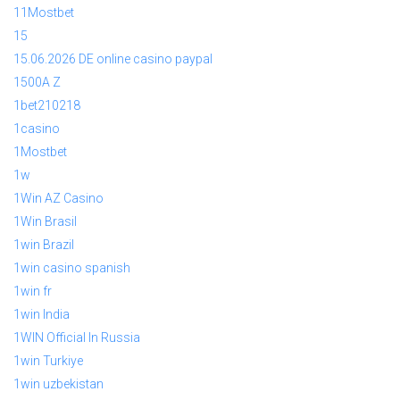
11Mostbet
15
15.06.2026 DE online casino paypal
1500A Z
1bet210218
1casino
1Mostbet
1w
1Win AZ Casino
1Win Brasil
1win Brazil
1win casino spanish
1win fr
1win India
1WIN Official In Russia
1win Turkiye
1win uzbekistan