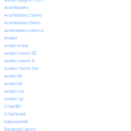
autoprogagnon.com
Avia Masters
Avia Masters Casino
Avia Masters Demo
aviamasters-casinos
Aviator
aviator brazil
aviator casino DE
aviator casino fr
Aviator Clients Site
aviator IN
aviator ke
aviator mz
aviator ng
b1bet BR
b1bet brazil
babyswereld
Bananzia Casino