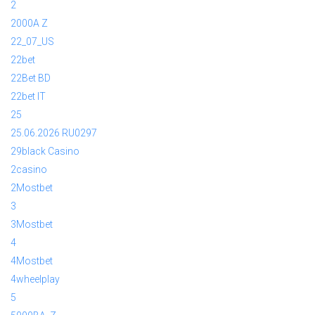
2
2000A Z
22_07_US
22bet
22Bet BD
22bet IT
25
25.06.2026 RU0297
29black Casino
2casino
2Mostbet
3
3Mostbet
4
4Mostbet
4wheelplay
5