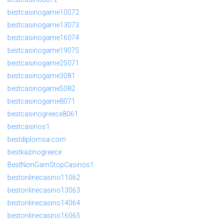
bestcasinogame10072
bestcasinogame13073
bestcasinogame16074
bestcasinogame19075
bestcasinogame25071
bestcasinogame3081
bestcasinogame5082
bestcasinogame8071
bestcasinogreece8061
bestcasinos1
bestdiplomsa.com
bestkazinogreece
BestNonGamStopCasinos1
bestonlinecasino11062
bestonlinecasino13063
bestonlinecasino14064
bestonlinecasino16065