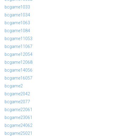
bcgame1033
bcgame1034
bcgame1063
bcgame1084
bcgame11053
bcgame11067
bcgame12054
bcgame12068
bcgame14056
bcgame16057
bcgame2
bcgame2042
bcgame2077
bcgame22061
bcgame23061
bcgame24062
bcgame25021