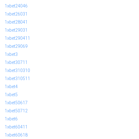
1xbet24046
1xbet26031
1xbet28041
1xbet29031
1xbet290411
1xbet29069
1xbet3
1xbet30711
1xbet310310
1xbet310511
1xbet4
1xbet5
1xbet50617
1xbet50712
1xbet6
1xbet60411
1xbet60618