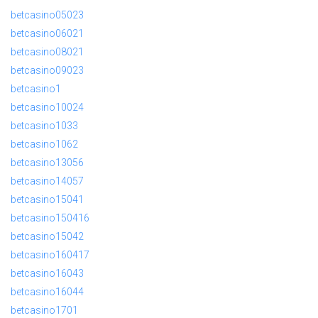
betcasino05023
betcasino06021
betcasino08021
betcasino09023
betcasino1
betcasino10024
betcasino1033
betcasino1062
betcasino13056
betcasino14057
betcasino15041
betcasino150416
betcasino15042
betcasino160417
betcasino16043
betcasino16044
betcasino1701