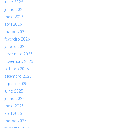
julho 2026
junho 2026
maio 2026
abril 2026
março 2026
fevereiro 2026
janeiro 2026
dezembro 2025
novembro 2025
outubro 2025
setembro 2025
agosto 2025
julho 2025
junho 2025
maio 2025
abril 2025
março 2025