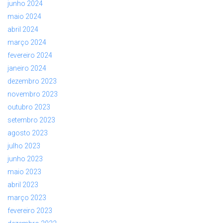
junho 2024
maio 2024
abril 2024
março 2024
fevereiro 2024
janeiro 2024
dezembro 2023
novembro 2023
outubro 2023
setembro 2023
agosto 2023
julho 2023
junho 2023
maio 2023
abril 2023
março 2023
fevereiro 2023