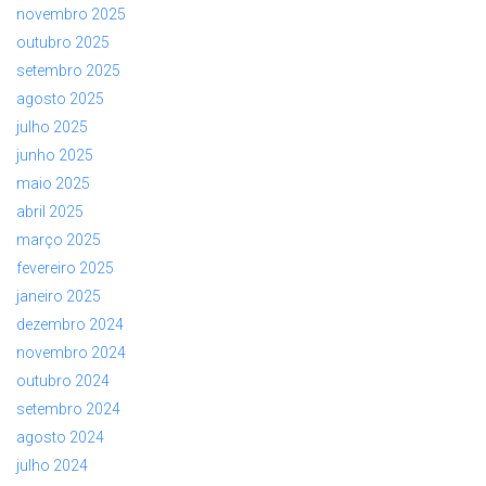
novembro 2025
outubro 2025
setembro 2025
agosto 2025
julho 2025
junho 2025
maio 2025
abril 2025
março 2025
fevereiro 2025
janeiro 2025
dezembro 2024
novembro 2024
outubro 2024
setembro 2024
agosto 2024
julho 2024