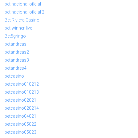
bet nacional oficial
bet nacional oficial 2
Bet Riviera Casino
bet-winner-live
Bet5gringo
betandreas
betandreas2
betandreas3
betandres4
betcasino
betcasino010212
betcasino010213
betcasino02021
betcasino020214
betcasino04021
betcasino05022
betcasino05023