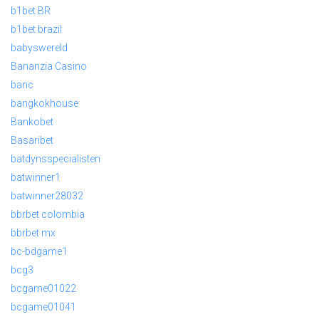
b1bet BR
b1bet brazil
babyswereld
Bananzia Casino
banc
bangkokhouse
Bankobet
Basaribet
batdynsspecialisten
batwinner1
batwinner28032
bbrbet colombia
bbrbet mx
bc-bdgame1
bcg3
bcgame01022
bcgame01041