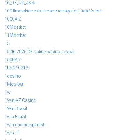
10_07_UK_AKS
100 Ilmaiskierrosta Ilman Kierrätystä | Pidä Voitot
1000A Z
10Mostbet
11Mostbet
15
15.06.2026 DE online casino paypal
1500A Z
1bet210218
1casino
1Mostbet
1w
1Win AZ Casino
1Win Brasil
1win Brazil
1win casino spanish
1win fr