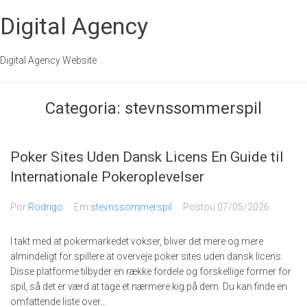
Digital Agency
Digital Agency Website
Categoria:
stevnssommerspil
Poker Sites Uden Dansk Licens En Guide til
Internationale Pokeroplevelser
Por
Rodrigo
Em
stevnssommerspil
Postou
07/05/2026
I takt med at pokermarkedet vokser, bliver det mere og mere
almindeligt for spillere at overveje poker sites uden dansk licens.
Disse platforme tilbyder en række fordele og forskellige former for
spil, så det er værd at tage et nærmere kig på dem. Du kan finde en
omfattende liste over...