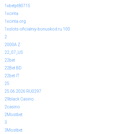
1xbetpt80715
1xcinta
1xcinta.org
1xslots-oficialniy-bonuskod.ru 100
2
2000A Z
22_07_US
22bet
22Bet BD
22bet IT
25
25.06.2026 RU0297
29black Casino
2casino
2Mostbet
3
3Mostbet