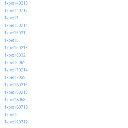
1xbet140210
1xbet140717
1xbet15
1xbet150211
1xbet15031
1xbet16
1xbet160213
1xbet16032
1xbet16062
1xbet170214
1xbet17033
1xbet180215
1xbet180216
1xbet18063
1xbet180718
1xbet19
1xbet190719