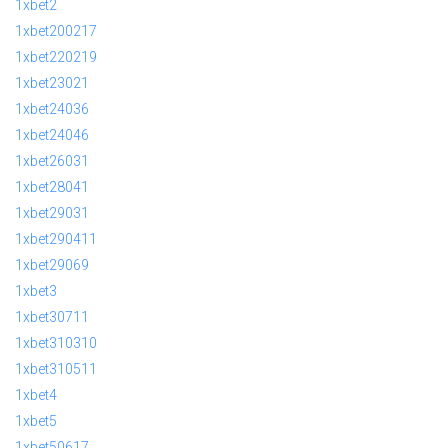
1xbet2
1xbet200217
1xbet220219
1xbet23021
1xbet24036
1xbet24046
1xbet26031
1xbet28041
1xbet29031
1xbet290411
1xbet29069
1xbet3
1xbet30711
1xbet310310
1xbet310511
1xbet4
1xbet5
1xbet50617