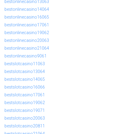
bestonlinecasino13063
bestonlinecasino14064
bestonlinecasino16065
bestonlinecasino17061
bestonlinecasino19062
bestonlinecasino20063
bestonlinecasino21064
bestonlinecasino9061
bestslotcasino11063
bestslotcasino13064
bestslotcasino14065
bestslotcasino16066
bestslotcasino17061
bestslotcasino19062
bestslotcasino19071
bestslotcasino20063
bestslotcasino20811
bestslotcasino21064