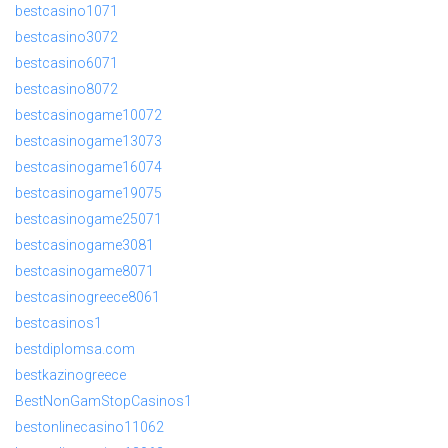
bestcasino1071
bestcasino3072
bestcasino6071
bestcasino8072
bestcasinogame10072
bestcasinogame13073
bestcasinogame16074
bestcasinogame19075
bestcasinogame25071
bestcasinogame3081
bestcasinogame8071
bestcasinogreece8061
bestcasinos1
bestdiplomsa.com
bestkazinogreece
BestNonGamStopCasinos1
bestonlinecasino11062