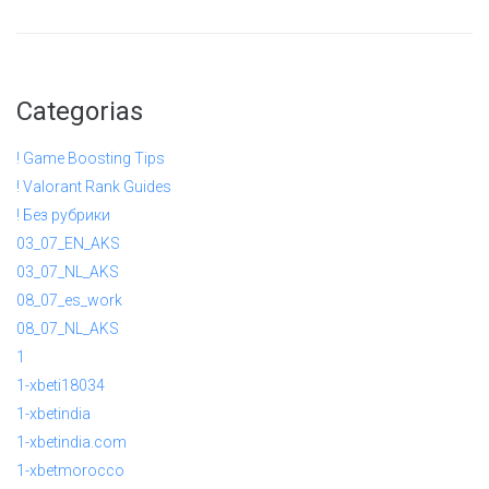
Categorias
! Game Boosting Tips
! Valorant Rank Guides
! Без рубрики
03_07_EN_AKS
03_07_NL_AKS
08_07_es_work
08_07_NL_AKS
1
1-xbeti18034
1-xbetindia
1-xbetindia.com
1-xbetmorocco