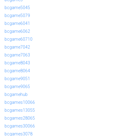
bcgame5045
bcgame5079
bcgame6041
bcgame6062
bcgame60710
bcgame7042
bcgame7063
bcgame8043
bcgame8064
bcgame9051
bcgame9065
bcgamehub
bcgames10066
bcgames13055
bcgames28065
bcgames30066
bcgames3078