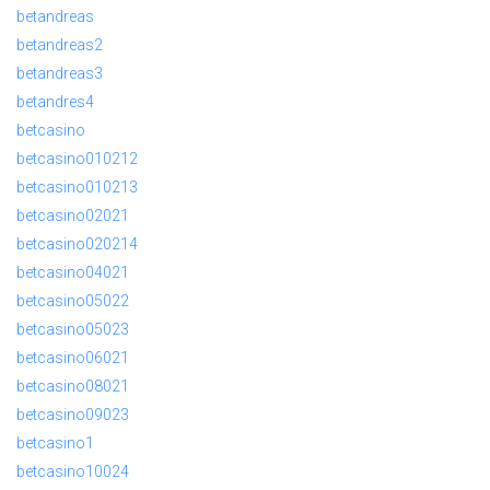
betandreas
betandreas2
betandreas3
betandres4
betcasino
betcasino010212
betcasino010213
betcasino02021
betcasino020214
betcasino04021
betcasino05022
betcasino05023
betcasino06021
betcasino08021
betcasino09023
betcasino1
betcasino10024