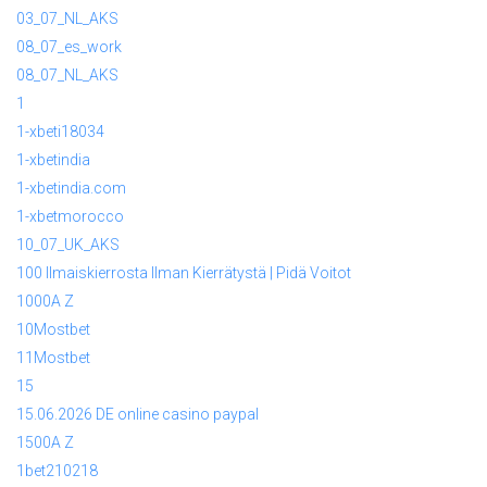
03_07_NL_AKS
08_07_es_work
08_07_NL_AKS
1
1-xbeti18034
1-xbetindia
1-xbetindia.com
1-xbetmorocco
10_07_UK_AKS
100 Ilmaiskierrosta Ilman Kierrätystä | Pidä Voitot
1000A Z
10Mostbet
11Mostbet
15
15.06.2026 DE online casino paypal
1500A Z
1bet210218