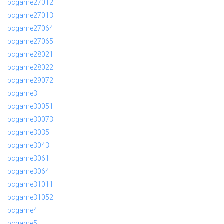
bcgame27012
bcgame27013
bcgame27064
bcgame27065
bcgame28021
bcgame28022
bcgame29072
bcgame3
bcgame30051
bcgame30073
bcgame3035
bcgame3043
bcgame3061
bcgame3064
bcgame31011
bcgame31052
bcgame4
bcgame5