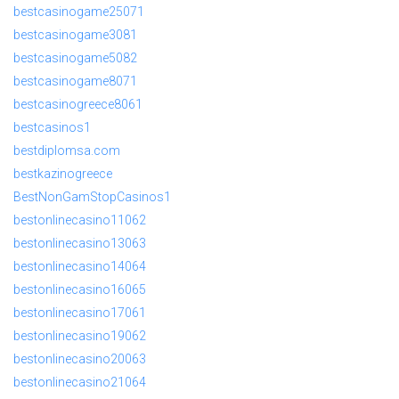
bestcasinogame25071
bestcasinogame3081
bestcasinogame5082
bestcasinogame8071
bestcasinogreece8061
bestcasinos1
bestdiplomsa.com
bestkazinogreece
BestNonGamStopCasinos1
bestonlinecasino11062
bestonlinecasino13063
bestonlinecasino14064
bestonlinecasino16065
bestonlinecasino17061
bestonlinecasino19062
bestonlinecasino20063
bestonlinecasino21064