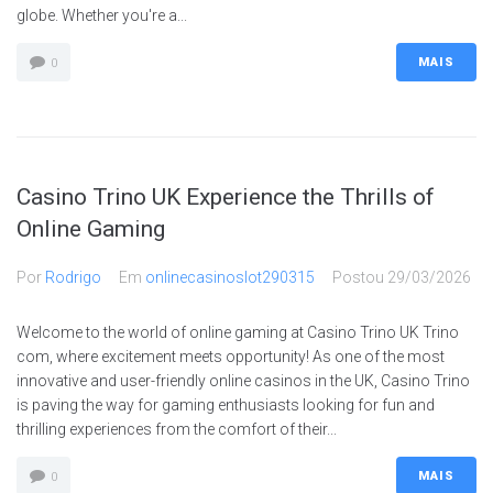
globe. Whether you're a...
MAIS
0
Casino Trino UK Experience the Thrills of
Online Gaming
Por
Rodrigo
Em
onlinecasinoslot290315
Postou
29/03/2026
Welcome to the world of online gaming at Casino Trino UK Trino
com, where excitement meets opportunity! As one of the most
innovative and user-friendly online casinos in the UK, Casino Trino
is paving the way for gaming enthusiasts looking for fun and
thrilling experiences from the comfort of their...
MAIS
0