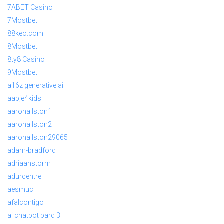
7ABET Casino
7Mostbet
88keo.com
8Mostbet
8ty8 Casino
9Mostbet
a16z generative ai
aapje4kids
aaronallston1
aaronallston2
aaronallston29065
adam-bradford
adriaanstorm
adurcentre
aesmuc
afalcontigo
ai chatbot bard 3