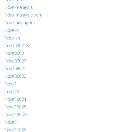
1xbet-malaysia
1xbet-malaysia.com
1xbet-singapore
1xbet-tn
1xbet-vn
1xbet020218
1xbet06021
1xbet07023
1xbet08021
1xbet08022
1xbet1
1xbet10
1xbet10024
1xbet10025
1xbet100522
1xbet11
1xbet11026