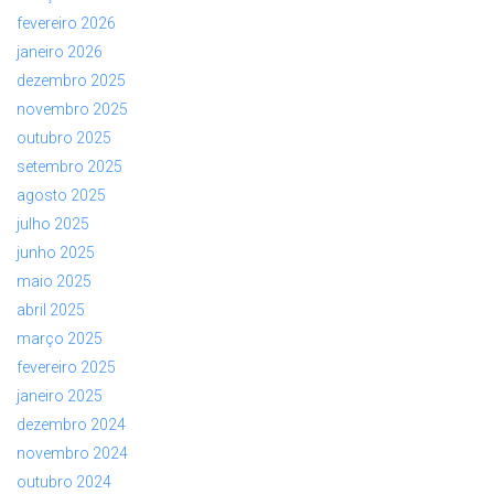
fevereiro 2026
janeiro 2026
dezembro 2025
novembro 2025
outubro 2025
setembro 2025
agosto 2025
julho 2025
junho 2025
maio 2025
abril 2025
março 2025
fevereiro 2025
janeiro 2025
dezembro 2024
novembro 2024
outubro 2024