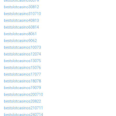
bestslotcasino30079
bestslotcasino30812
bestslotcasino310710
bestslotcasino40813
bestslotcasino60814
bestslotcasino8061
bestslotcasino9062
bestslotcasinos10073
bestslotcasinos12074
bestslotcasinos13075
bestslotcasinos15076
bestslotcasinos17077
bestslotcasinos18078
bestslotcasinos19079
bestslotcasinos200710
bestslotcasinos20822
bestslotcasinos210711
bestslotcasinos240714