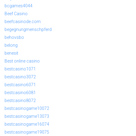
bcgames4044
Beef Casino
beefcasinode.com
begegnungmenschpferd
behovsbo
belong
benesit
Best online casino
bestcasino1071
bestcasino3072
bestcasino6071
bestcasino6081
bestcasino8072
bestcasinogame10072
bestcasinogame13073
bestcasinogame16074
bestcasinogame19075