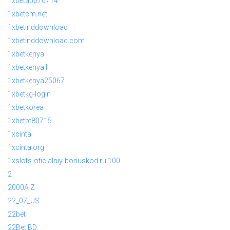
1xbetapp70714
1xbetcm.net
1xbetinddownload
1xbetinddownload.com
1xbetkenya
1xbetkenya1
1xbetkenya25067
1xbetkg-login
1xbetkorea
1xbetpt80715
1xcinta
1xcinta.org
1xslots-oficialniy-bonuskod.ru 100
2
2000A Z
22_07_US
22bet
22Bet BD