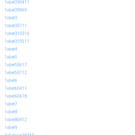
1xbet290411
1xbet29069
1xbet3
1xbet30711
1xbet310310
1xbet310511
1xbet4
1xbet5
1xbet50617
1xbet50712
1xbet6
1xbet60411
1xbet60618
1xbet7
1xbet8
1xbet80412
1xbet9