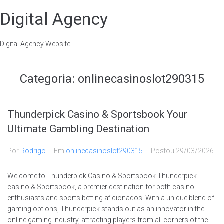
Digital Agency
Digital Agency Website
Categoria:
onlinecasinoslot290315
Thunderpick Casino & Sportsbook Your
Ultimate Gambling Destination
Por
Rodrigo
Em
onlinecasinoslot290315
Postou
29/03/2026
Welcome to Thunderpick Casino & Sportsbook Thunderpick
casino & Sportsbook, a premier destination for both casino
enthusiasts and sports betting aficionados. With a unique blend of
gaming options, Thunderpick stands out as an innovator in the
online gaming industry, attracting players from all corners of the