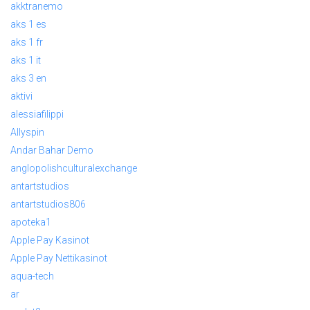
akktranemo
aks 1 es
aks 1 fr
aks 1 it
aks 3 en
aktivi
alessiafilippi
Allyspin
Andar Bahar Demo
anglopolishculturalexchange
antartstudios
antartstudios806
apoteka1
Apple Pay Kasinot
Apple Pay Nettikasinot
aqua-tech
ar