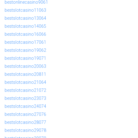
bestonlinecasino9061
bestslotcasino11063
bestslotcasino13064
bestslotcasino14065
bestslotcasino16066
bestslotcasino17061
bestslotcasino19062
bestslotcasino19071
bestslotcasino20063
bestslotcasino20811
bestslotcasino21064
bestslotcasino21072
bestslotcasino23073
bestslotcasino24074
bestslotcasino27076
bestslotcasino28077
bestslotcasino29078