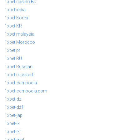
1xbet casino BD
1xbet india
1xbet Korea
1xbet KR
1xbet malaysia
1xbet Morocco
1xbet pt
1xbet RU
1xbet Russian
1xbet russian1
1xbet-cambodia
1xbet-cambodia.com
1xbet-dz
1xbet-dz1
1xbet-jap
1xbet-lk
1xbet-lk1
1xbet-mal