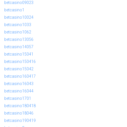
betcasino09023
betcasino1
betcasino10024
betcasino1033
betcasino1062
betcasino13056
betcasino14057
betcasino15041
betcasino150416
betcasino15042
betcasino160417
betcasino16043
betcasino16044
betcasino1701
betcasino180418
betcasino18046
betcasino190419