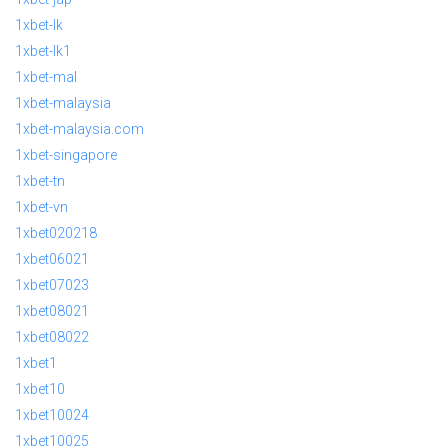
1xbet-lk
1xbet-lk1
1xbet-mal
1xbet-malaysia
1xbet-malaysia.com
1xbet-singapore
1xbet-tn
1xbet-vn
1xbet020218
1xbet06021
1xbet07023
1xbet08021
1xbet08022
1xbet1
1xbet10
1xbet10024
1xbet10025