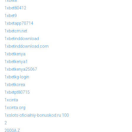
1xbet8
1xbet80412
1xbet9
1xbetapp70714
1xbetcm.net
1xbetinddownload
1xbetinddownload.com
1xbetkenya
1xbetkenya1
1xbetkenya25067
1xbetkg-login
1xbetkorea
1xbetpt80715
1xcinta
1xcinta.org
1xslots-oficialniy-bonuskod.ru 100
2
2000A Z