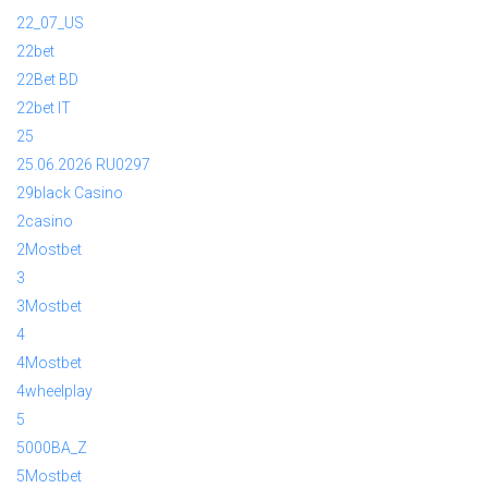
22_07_US
22bet
22Bet BD
22bet IT
25
25.06.2026 RU0297
29black Casino
2casino
2Mostbet
3
3Mostbet
4
4Mostbet
4wheelplay
5
5000BA_Z
5Mostbet