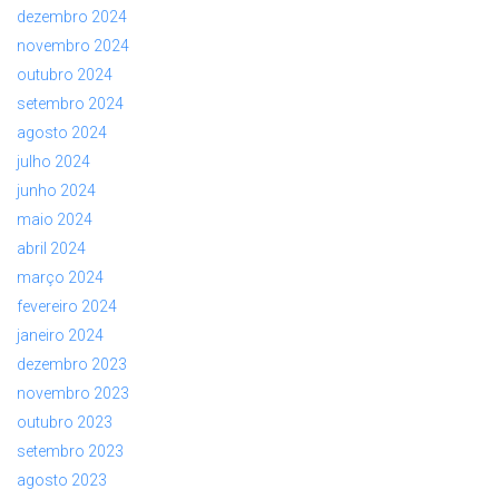
dezembro 2024
novembro 2024
outubro 2024
setembro 2024
agosto 2024
julho 2024
junho 2024
maio 2024
abril 2024
março 2024
fevereiro 2024
janeiro 2024
dezembro 2023
novembro 2023
outubro 2023
setembro 2023
agosto 2023