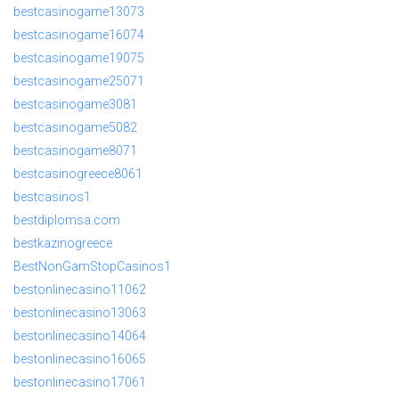
bestcasinogame13073
bestcasinogame16074
bestcasinogame19075
bestcasinogame25071
bestcasinogame3081
bestcasinogame5082
bestcasinogame8071
bestcasinogreece8061
bestcasinos1
bestdiplomsa.com
bestkazinogreece
BestNonGamStopCasinos1
bestonlinecasino11062
bestonlinecasino13063
bestonlinecasino14064
bestonlinecasino16065
bestonlinecasino17061