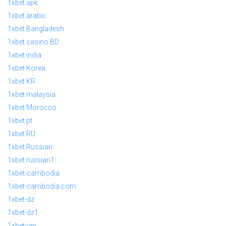
1xbet apk
1xbet arabic
1xbet Bangladesh
1xbet casino BD
1xbet india
1xbet Korea
1xbet KR
1xbet malaysia
1xbet Morocco
1xbet pt
1xbet RU
1xbet Russian
1xbet russian1
1xbet-cambodia
1xbet-cambodia.com
1xbet-dz
1xbet-dz1
1xbet-jap