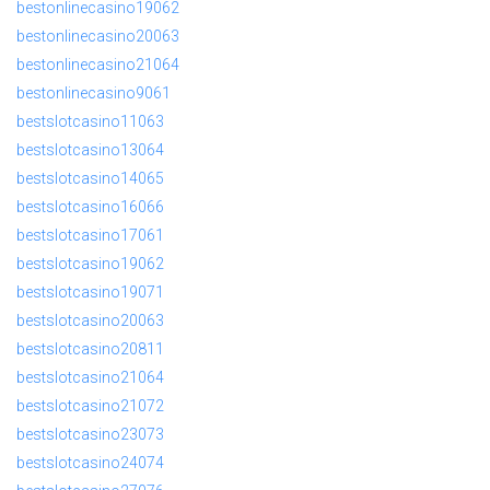
bestonlinecasino19062
bestonlinecasino20063
bestonlinecasino21064
bestonlinecasino9061
bestslotcasino11063
bestslotcasino13064
bestslotcasino14065
bestslotcasino16066
bestslotcasino17061
bestslotcasino19062
bestslotcasino19071
bestslotcasino20063
bestslotcasino20811
bestslotcasino21064
bestslotcasino21072
bestslotcasino23073
bestslotcasino24074