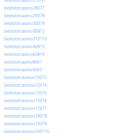
bestslotcasino27076
bestslotcasino28077
bestslotcasino29078
bestslotcasino30079
bestslotcasino30812
bestslotcasino310710
bestslotcasino40813
bestslotcasino60814
bestslotcasino8061
bestslotcasino9062
bestslotcasinos10073
bestslotcasinos12074
bestslotcasinos13075
bestslotcasinos15076
bestslotcasinos17077
bestslotcasinos18078
bestslotcasinos19079
bestslotcasinos200710