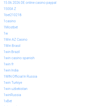
15.06.2026 DE online casino paypal
1500A Z
1bet210218
1casino
1Mostbet
1w
1Win AZ Casino
1Win Brasil
1win Brazil
1win casino spanish
1win fr
1win India
1WIN Official In Russia
1win Turkiye
1win uzbekistan
1winRussia
1xBet