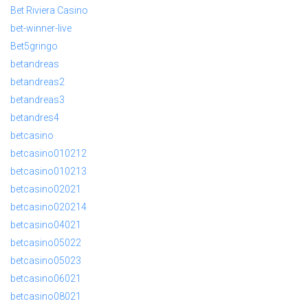
Bet Riviera Casino
bet-winner-live
Bet5gringo
betandreas
betandreas2
betandreas3
betandres4
betcasino
betcasino010212
betcasino010213
betcasino02021
betcasino020214
betcasino04021
betcasino05022
betcasino05023
betcasino06021
betcasino08021