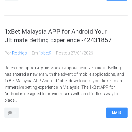
1xBet Malaysia APP for Android Your
Ultimate Betting Experience -42431857
Por
Rodrigo
Em
1xbet9
Postou
27/01/2026
Reference: проститутки москвы проверенные анкеты Betting
has entered a new era with the advent of mobile applications, and
1xBet Malaysia APP Android 1xbet download is your ticket to an
immersive betting experience in Malaysia. The 1xBet APP for
Android is designed to provide users with an effortless way to
place...
MAIS
0