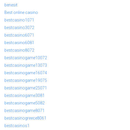
benesit
Best online casino
bestcasino1071
bestcasino3072
bestcasino6071
bestcasino6081
bestcasino8072
bestcasinogame10072
bestcasinogame13073
bestcasinogame16074
bestcasinogame19075
bestcasinogame25071
bestcasinogame3081
bestcasinogame5082
bestcasinogame8071
bestcasinogreece8061
bestcasinos1