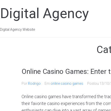
Digital Agency
Digital Agency Website
Ca
Online Casino Games: Enter t
Por
Rodrigo
Em
online casino games
Postou
13/10/
Online casino games have transformed the trad
their favorite casino experiences from the comf
enthusiasts can dive into a vast array of games, 