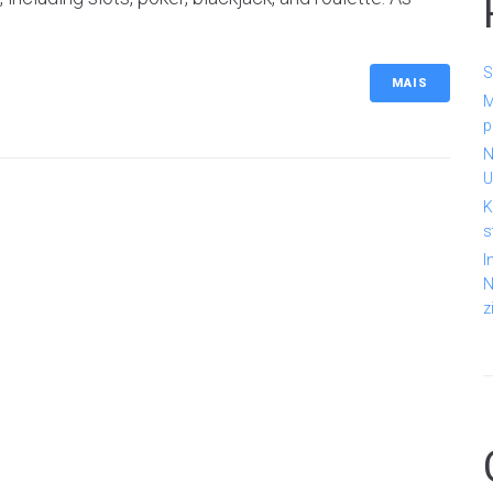
S
MAIS
M
p
N
U
K
s
I
N
z