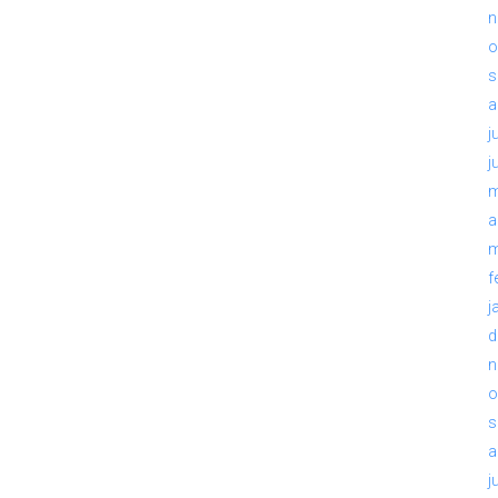
n
o
s
a
j
j
m
a
m
f
j
d
n
o
s
a
j