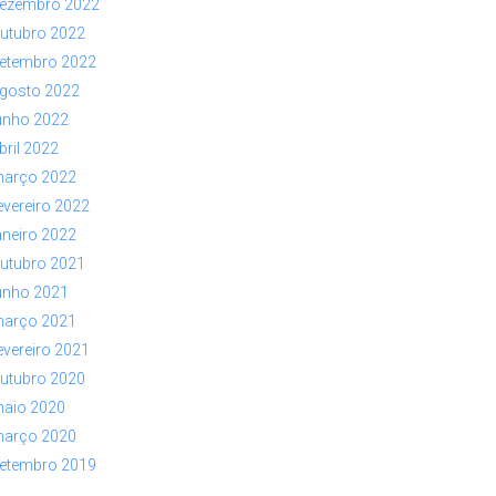
ezembro 2022
utubro 2022
etembro 2022
gosto 2022
unho 2022
bril 2022
arço 2022
evereiro 2022
aneiro 2022
utubro 2021
unho 2021
arço 2021
evereiro 2021
utubro 2020
aio 2020
arço 2020
etembro 2019