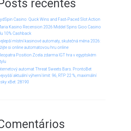
Posts recentes
ydSpin Casino: Quick Wins and Fast‑Paced Slot Action
aria Kasino Recension 2026 Middel Spins Gioo Casino
lu 10% Cashback
ejlepší místní kasinové automaty, skutečná měna 2026:
žijte si online automatovou hru online
leopatra Position Zcela zdarma IGT hra v egyptském
tylu
nternetový automat Threat Sweets Bars. ProntoBet
ejvyšší aktuální výherní limit: 96, RTP 22 %, maximální
isky xBet: 28190
Comentários