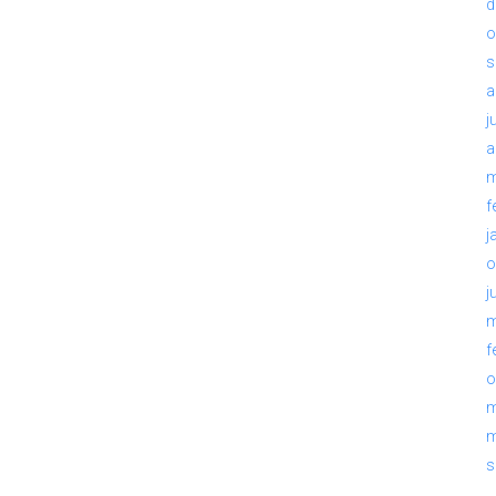
d
o
s
a
j
a
m
f
j
o
j
m
f
o
m
m
s