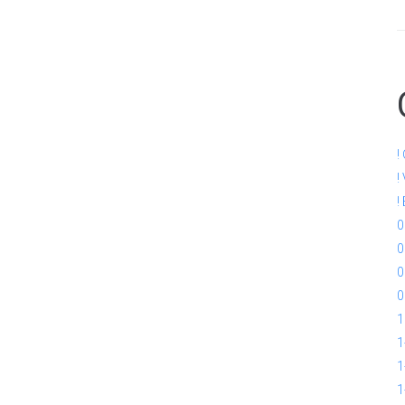
!
!
!
0
0
0
0
1
1
1
1