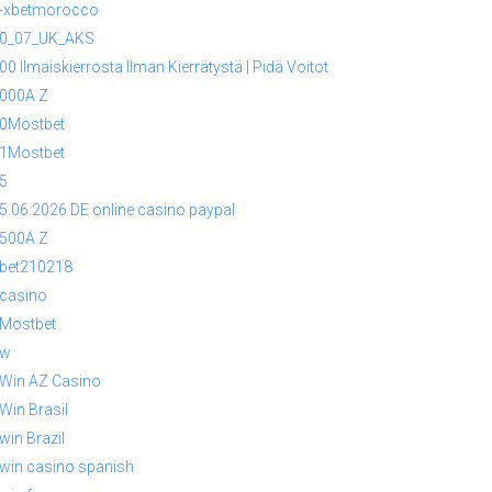
-xbetmorocco
0_07_UK_AKS
00 Ilmaiskierrosta Ilman Kierrätystä | Pidä Voitot
000A Z
0Mostbet
1Mostbet
5
5.06.2026 DE online casino paypal
500A Z
bet210218
casino
Mostbet
1w
Win AZ Casino
Win Brasil
win Brazil
win casino spanish