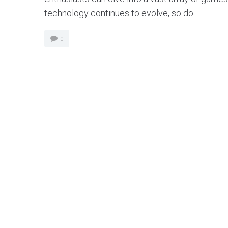
technology continues to evolve, so do...
0