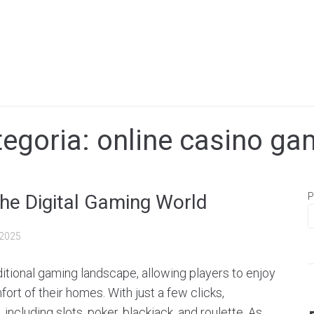
tegoria:
online casino g
he Digital Gaming World
P
2025
itional gaming landscape, allowing players to enjoy
ort of their homes. With just a few clicks,
including slots, poker, blackjack, and roulette. As