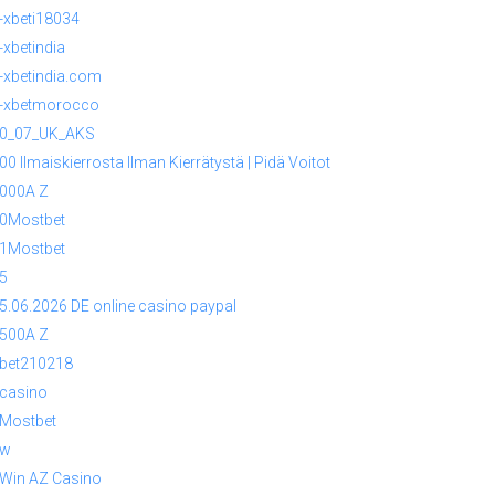
-xbeti18034
-xbetindia
-xbetindia.com
-xbetmorocco
0_07_UK_AKS
00 Ilmaiskierrosta Ilman Kierrätystä | Pidä Voitot
000A Z
0Mostbet
1Mostbet
5
5.06.2026 DE online casino paypal
500A Z
bet210218
casino
Mostbet
1w
Win AZ Casino