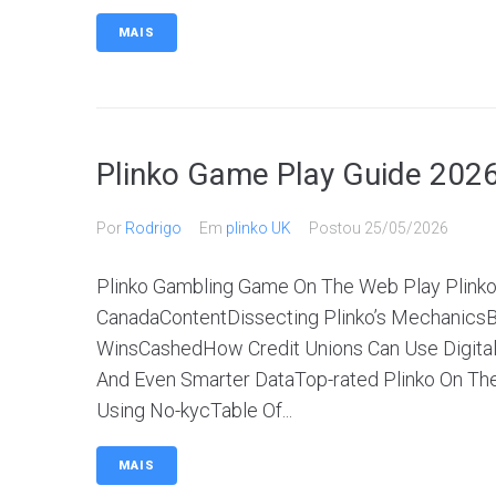
MAIS
Plinko Game Play Guide 2026
Por
Rodrigo
Em
plinko UK
Postou
25/05/2026
Plinko Gambling Game On The Web Play Plinko
CanadaContentDissecting Plinko’s MechanicsB
WinsCashedHow Credit Unions Can Use Digita
And Even Smarter DataTop-rated Plinko On The
Using No-kycTable Of...
MAIS