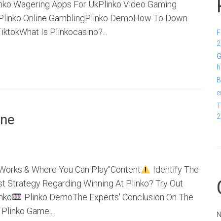
linko Wagering Apps For UkPlinko Video Gaming
 Plinko Online GamblingPlinko DemoHow To Down
ktokWhat Is Plinkocasino?...
F
2
G
h
B
e
T
ine
2
Works & Where You Can Play"Content
Identify The
 Strategy Regarding Winning At Plinko? Try Out
inko
Plinko DemoThe Experts' Conclusion On The
Plinko Game:...
N