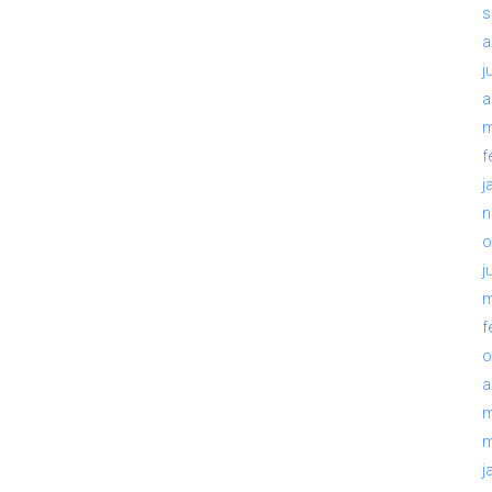
s
a
j
a
m
f
j
n
o
j
m
f
o
a
m
m
j