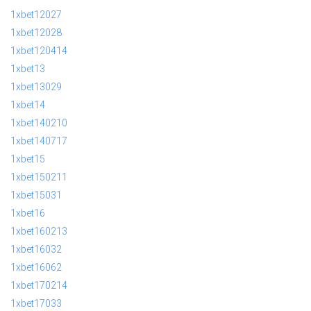
1xbet12027
1xbet12028
1xbet120414
1xbet13
1xbet13029
1xbet14
1xbet140210
1xbet140717
1xbet15
1xbet150211
1xbet15031
1xbet16
1xbet160213
1xbet16032
1xbet16062
1xbet170214
1xbet17033