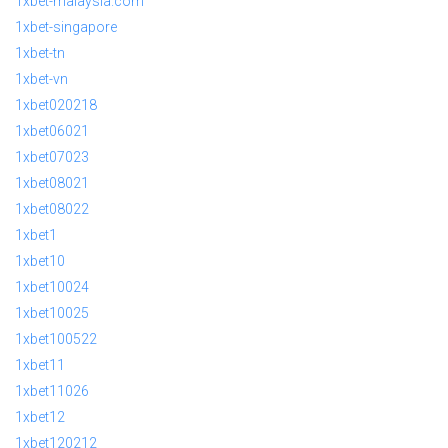
1xbet-malaysia.com
1xbet-singapore
1xbet-tn
1xbet-vn
1xbet020218
1xbet06021
1xbet07023
1xbet08021
1xbet08022
1xbet1
1xbet10
1xbet10024
1xbet10025
1xbet100522
1xbet11
1xbet11026
1xbet12
1xbet120212