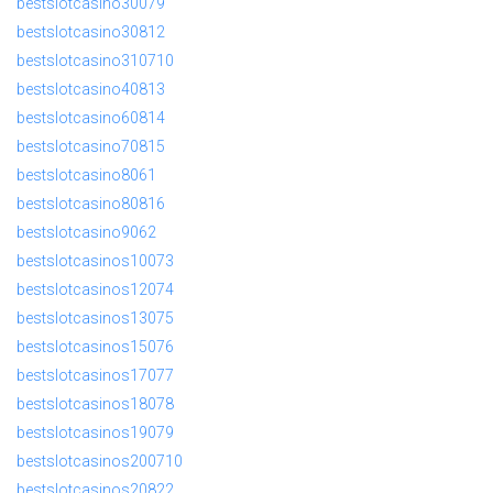
bestslotcasino30079
bestslotcasino30812
bestslotcasino310710
bestslotcasino40813
bestslotcasino60814
bestslotcasino70815
bestslotcasino8061
bestslotcasino80816
bestslotcasino9062
bestslotcasinos10073
bestslotcasinos12074
bestslotcasinos13075
bestslotcasinos15076
bestslotcasinos17077
bestslotcasinos18078
bestslotcasinos19079
bestslotcasinos200710
bestslotcasinos20822