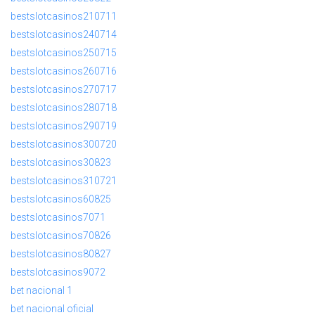
bestslotcasinos210711
bestslotcasinos240714
bestslotcasinos250715
bestslotcasinos260716
bestslotcasinos270717
bestslotcasinos280718
bestslotcasinos290719
bestslotcasinos300720
bestslotcasinos30823
bestslotcasinos310721
bestslotcasinos60825
bestslotcasinos7071
bestslotcasinos70826
bestslotcasinos80827
bestslotcasinos9072
bet nacional 1
bet nacional oficial