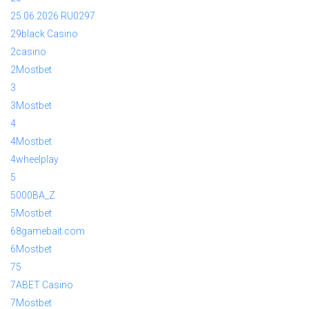
25.06.2026 RU0297
29black Casino
2casino
2Mostbet
3
3Mostbet
4
4Mostbet
4wheelplay
5
5000BA_Z
5Mostbet
68gamebait.com
6Mostbet
75
7ABET Casino
7Mostbet