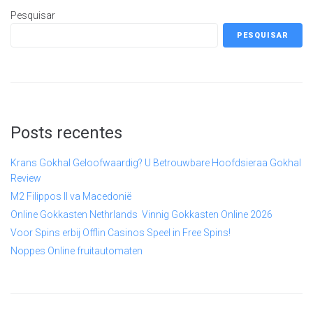
Pesquisar
PESQUISAR
Posts recentes
Krans Gokhal Geloofwaardig? U Betrouwbare Hoofdsieraa Gokhal
Review
M2 Filippos II va Macedonië
Online Gokkasten Nethrlands ️ Vinnig Gokkasten Online 2026
Voor Spins erbij Offlin Casinos Speel in Free Spins!
Noppes Online fruitautomaten