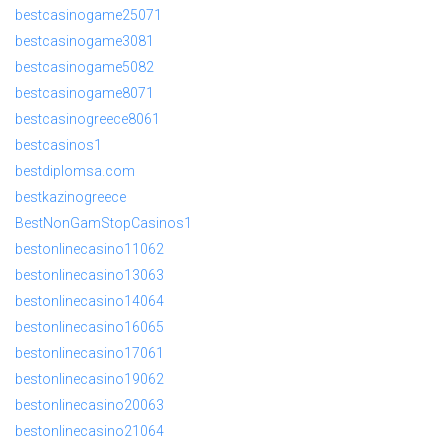
bestcasinogame25071
bestcasinogame3081
bestcasinogame5082
bestcasinogame8071
bestcasinogreece8061
bestcasinos1
bestdiplomsa.com
bestkazinogreece
BestNonGamStopCasinos1
bestonlinecasino11062
bestonlinecasino13063
bestonlinecasino14064
bestonlinecasino16065
bestonlinecasino17061
bestonlinecasino19062
bestonlinecasino20063
bestonlinecasino21064