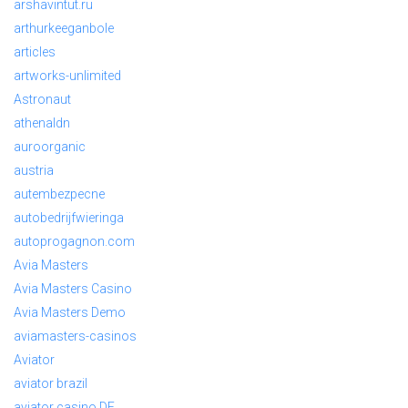
arshavintut.ru
arthurkeeganbole
articles
artworks-unlimited
Astronaut
athenaldn
auroorganic
austria
autembezpecne
autobedrijfwieringa
autoprogagnon.com
Avia Masters
Avia Masters Casino
Avia Masters Demo
aviamasters-casinos
Aviator
aviator brazil
aviator casino DE