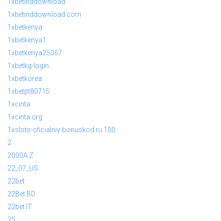
1xbetinddownload
1xbetinddownload.com
1xbetkenya
1xbetkenya1
1xbetkenya25067
1xbetkg-login
1xbetkorea
1xbetpt80715
1xcinta
1xcinta.org
1xslots-oficialniy-bonuskod.ru 100
2
2000A Z
22_07_US
22bet
22Bet BD
22bet IT
25