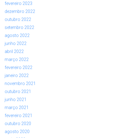
fevereiro 2023
dezembro 2022
outubro 2022
setembro 2022
agosto 2022
junho 2022
abril 2022
março 2022
fevereiro 2022
janeiro 2022
novembro 2021
outubro 2021
junho 2021
março 2021
fevereiro 2021
outubro 2020
agosto 2020