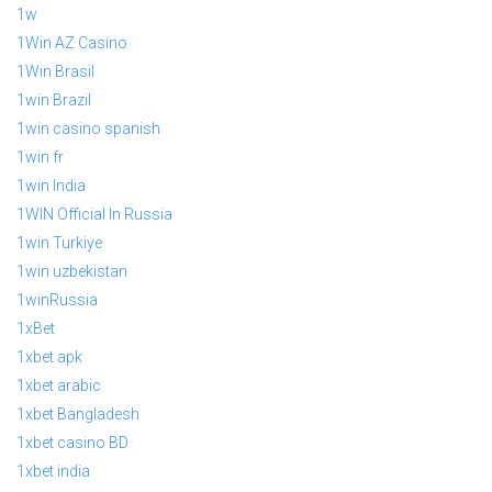
1w
1Win AZ Casino
1Win Brasil
1win Brazil
1win casino spanish
1win fr
1win India
1WIN Official In Russia
1win Turkiye
1win uzbekistan
1winRussia
1xBet
1xbet apk
1xbet arabic
1xbet Bangladesh
1xbet casino BD
1xbet india