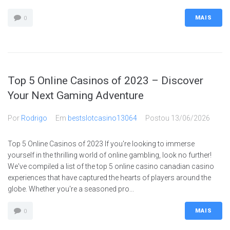
MAIS
0
Top 5 Online Casinos of 2023 – Discover
Your Next Gaming Adventure
Por
Rodrigo
Em
bestslotcasino13064
Postou
13/06/2026
Top 5 Online Casinos of 2023 If you're looking to immerse
yourself in the thrilling world of online gambling, look no further!
We've compiled a list of the top 5 online casino canadian casino
experiences that have captured the hearts of players around the
globe. Whether you're a seasoned pro...
MAIS
0