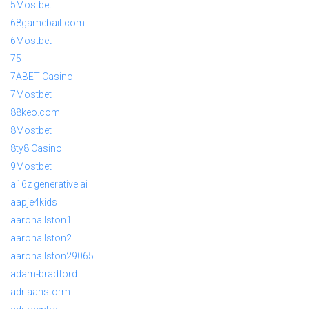
5Mostbet
68gamebait.com
6Mostbet
75
7ABET Casino
7Mostbet
88keo.com
8Mostbet
8ty8 Casino
9Mostbet
a16z generative ai
aapje4kids
aaronallston1
aaronallston2
aaronallston29065
adam-bradford
adriaanstorm