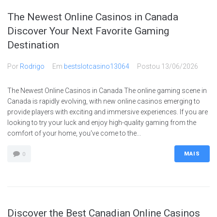
The Newest Online Casinos in Canada
Discover Your Next Favorite Gaming
Destination
Por
Rodrigo
Em
bestslotcasino13064
Postou
13/06/2026
The Newest Online Casinos in Canada The online gaming scene in
Canada is rapidly evolving, with new online casinos emerging to
provide players with exciting and immersive experiences. If you are
looking to try your luck and enjoy high-quality gaming from the
comfort of your home, you've come to the...
MAIS
0
Discover the Best Canadian Online Casinos