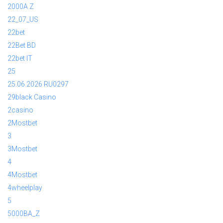
2000A Z
22_07_US
22bet
22Bet BD
22bet IT
25
25.06.2026 RU0297
29black Casino
2casino
2Mostbet
3
3Mostbet
4
4Mostbet
4wheelplay
5
5000BA_Z