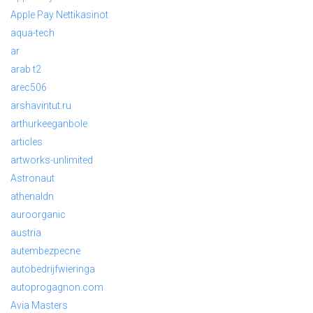
Apple Pay Nettikasinot
aqua-tech
ar
arab t2
arec506
arshavintut.ru
arthurkeeganbole
articles
artworks-unlimited
Astronaut
athenaldn
auroorganic
austria
autembezpecne
autobedrijfwieringa
autoprogagnon.com
Avia Masters