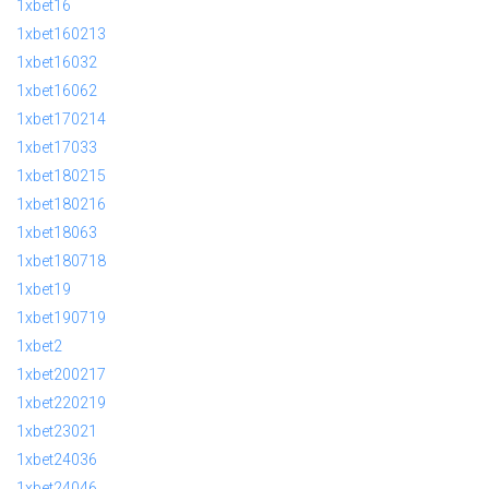
1xbet16
1xbet160213
1xbet16032
1xbet16062
1xbet170214
1xbet17033
1xbet180215
1xbet180216
1xbet18063
1xbet180718
1xbet19
1xbet190719
1xbet2
1xbet200217
1xbet220219
1xbet23021
1xbet24036
1xbet24046