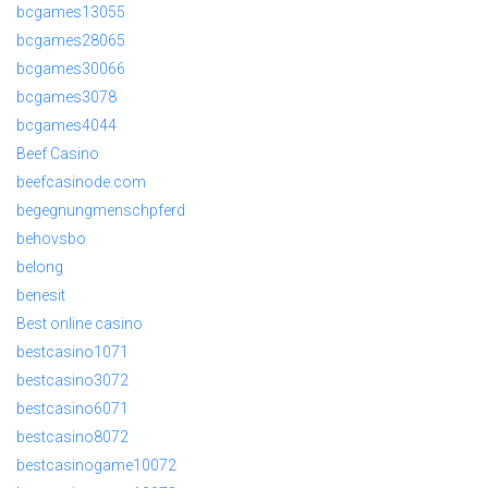
bcgames13055
bcgames28065
bcgames30066
bcgames3078
bcgames4044
Beef Casino
beefcasinode.com
begegnungmenschpferd
behovsbo
belong
benesit
Best online casino
bestcasino1071
bestcasino3072
bestcasino6071
bestcasino8072
bestcasinogame10072