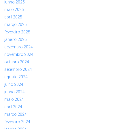
junho 2025
maio 2025
abril 2025
março 2025
fevereiro 2025
janeiro 2025
dezembro 2024
novembro 2024
outubro 2024
setembro 2024
agosto 2024
julho 2024
junho 2024
maio 2024
abril 2024
março 2024
fevereiro 2024