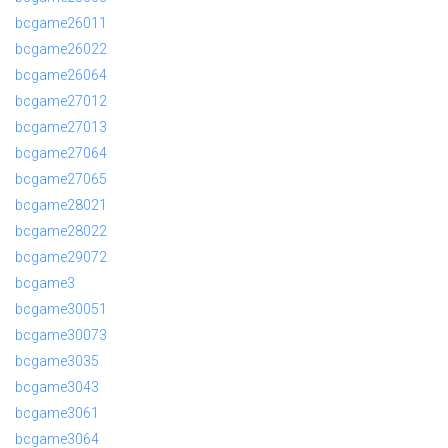
bcgame26011
bcgame26022
bcgame26064
bcgame27012
bcgame27013
bcgame27064
bcgame27065
bcgame28021
bcgame28022
bcgame29072
bcgame3
bcgame30051
bcgame30073
bcgame3035
bcgame3043
bcgame3061
bcgame3064