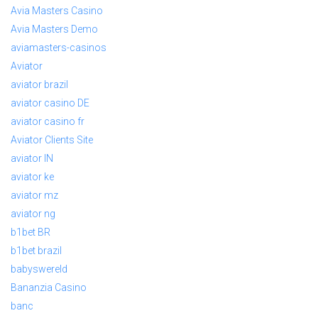
Avia Masters Casino
Avia Masters Demo
aviamasters-casinos
Aviator
aviator brazil
aviator casino DE
aviator casino fr
Aviator Clients Site
aviator IN
aviator ke
aviator mz
aviator ng
b1bet BR
b1bet brazil
babyswereld
Bananzia Casino
banc