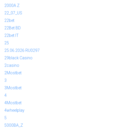
2000A Z
22_07_US
22bet
22Bet BD
22bet IT
25
25.06.2026 RU0297
29black Casino
2casino
2Mostbet
3
3Mostbet
4
4Mostbet
4wheelplay
5
5000BA_Z