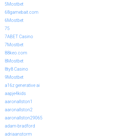
5Mostbet
68gamebait.com
6Mostbet
75
7ABET Casino
7Mostbet
88keo.com
8Mostbet
8ty8 Casino
9Mostbet
a16z generative ai
aapje4kids
aaronallston1
aaronallston2
aaronallston29065
adam-bradford
adriaanstorm