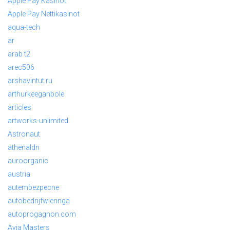
Apple Pay Kasinot
Apple Pay Nettikasinot
aqua-tech
ar
arab t2
arec506
arshavintut.ru
arthurkeeganbole
articles
artworks-unlimited
Astronaut
athenaldn
auroorganic
austria
autembezpecne
autobedrijfwieringa
autoprogagnon.com
Avia Masters