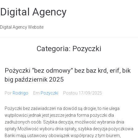
Digital Agency
Digital Agency Website
Categoria:
Pozyczki
Pożyczki “bez odmowy” bez baz krd, erif, bik
big październik 2025
Por
Rodrigo
Em
Pozyczki
Postou
17/09/2025
Pożyczki bez zaświadczeń na dowód są drogie, to nie ulega
wątpilowści jednak jest jeszcze jedna forma pożyczki dla
zadłużonych osób. Szybka decyzja, możliwość wybrania dnia
spłaty Możliwość wyboru dnia spłaty, szybka decyzja pożyczkowa
Banki mają ustawowy obowiązek współpracy z tym biurem,