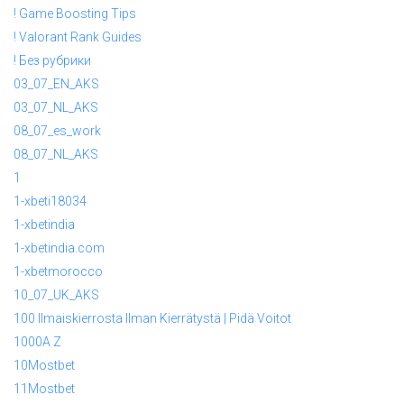
! Game Boosting Tips
! Valorant Rank Guides
! Без рубрики
03_07_EN_AKS
03_07_NL_AKS
08_07_es_work
08_07_NL_AKS
1
1-xbeti18034
1-xbetindia
1-xbetindia.com
1-xbetmorocco
10_07_UK_AKS
100 Ilmaiskierrosta Ilman Kierrätystä | Pidä Voitot
1000A Z
10Mostbet
11Mostbet