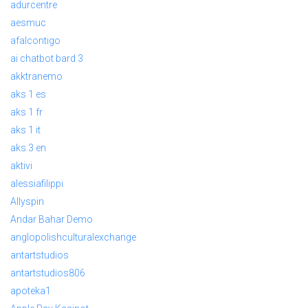
adurcentre
aesmuc
afalcontigo
ai chatbot bard 3
akktranemo
aks 1 es
aks 1 fr
aks 1 it
aks 3 en
aktivi
alessiafilippi
Allyspin
Andar Bahar Demo
anglopolishculturalexchange
antartstudios
antartstudios806
apoteka1