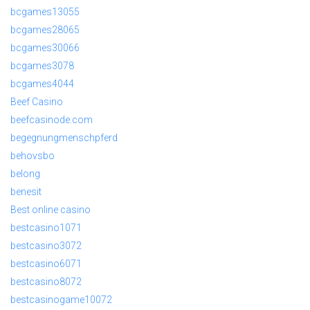
bcgames13055
bcgames28065
bcgames30066
bcgames3078
bcgames4044
Beef Casino
beefcasinode.com
begegnungmenschpferd
behovsbo
belong
benesit
Best online casino
bestcasino1071
bestcasino3072
bestcasino6071
bestcasino8072
bestcasinogame10072