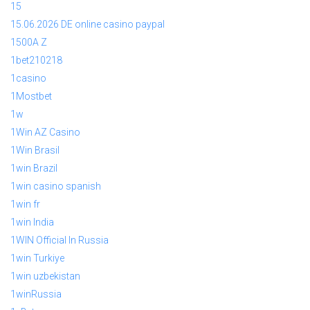
15
15.06.2026 DE online casino paypal
1500A Z
1bet210218
1casino
1Mostbet
1w
1Win AZ Casino
1Win Brasil
1win Brazil
1win casino spanish
1win fr
1win India
1WIN Official In Russia
1win Turkiye
1win uzbekistan
1winRussia