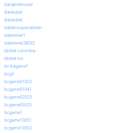
bangkokhouse
Bankobet
Basaribet
batdynsspecialisten
batwinner1
batwinner28032
bbrbet colombia
bbrbet mx
bc-bdgame1
bcg3
bcgame01022
bcgame01041
bcgame02023
bcgame03025
bcgame1
bcgame10051
bcgame10052