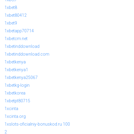
1xbet8
1xbet80412
1xbet9
1xbetapp70714
1xbetcm.net
1xbetinddownload
1xbetinddownload.com
1xbetkenya
1xbetkenya1
1xbetkenya25067
1xbetkg-login
1xbetkorea
1xbetpt80715
1xcinta
1xcinta.org
1xslots-oficialniy-bonuskod.ru 100
2