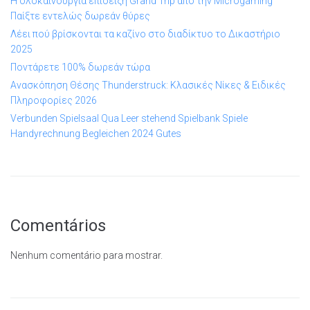
Η ολοκαίνουργια επίδειξη Grand Trip από την Microgaming
Παίξτε εντελώς δωρεάν θύρες
Λέει πού βρίσκονται τα καζίνο στο διαδίκτυο το Δικαστήριο
2025
Ποντάρετε 100% δωρεάν τώρα
Ανασκόπηση Θέσης Thunderstruck: Κλασικές Νίκες & Ειδικές
Πληροφορίες 2026
Verbunden Spielsaal Qua Leer stehend Spielbank Spiele
Handyrechnung Begleichen 2024 Gutes
Comentários
Nenhum comentário para mostrar.