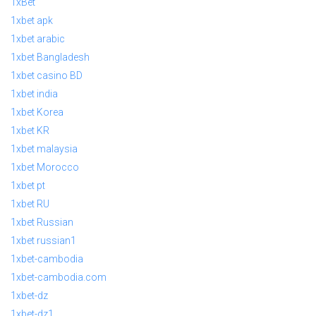
1xBet
1xbet apk
1xbet arabic
1xbet Bangladesh
1xbet casino BD
1xbet india
1xbet Korea
1xbet KR
1xbet malaysia
1xbet Morocco
1xbet pt
1xbet RU
1xbet Russian
1xbet russian1
1xbet-cambodia
1xbet-cambodia.com
1xbet-dz
1xbet-dz1